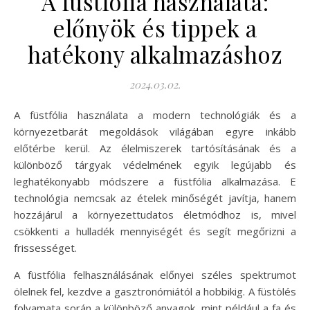
A füstfólia használata:
előnyök és tippek a
hatékony alkalmazáshoz
2024.03.02.
A füstfólia használata a modern technológiák és a
környezetbarát megoldások világában egyre inkább
előtérbe kerül. Az élelmiszerek tartósításának és a
különböző tárgyak védelmének egyik legújabb és
leghatékonyabb módszere a füstfólia alkalmazása. E
technológia nemcsak az ételek minőségét javítja, hanem
hozzájárul a környezettudatos életmódhoz is, mivel
csökkenti a hulladék mennyiségét és segít megőrizni a
frissességet.
A füstfólia felhasználásának előnyei széles spektrumot
ölelnek fel, kezdve a gasztronómiától a hobbikig. A füstölés
folyamata során a különböző anyagok, mint például a fa és