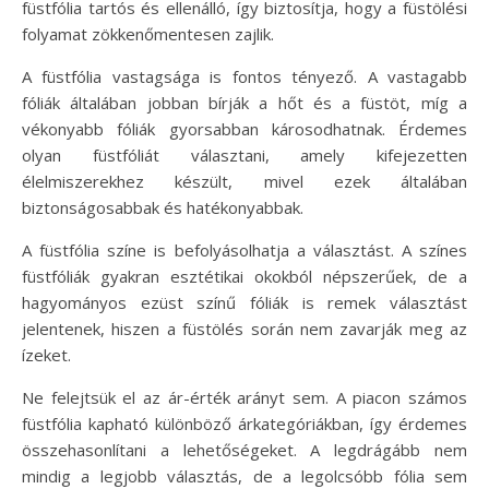
füstfólia tartós és ellenálló, így biztosítja, hogy a füstölési
folyamat zökkenőmentesen zajlik.
A füstfólia vastagsága is fontos tényező. A vastagabb
fóliák általában jobban bírják a hőt és a füstöt, míg a
vékonyabb fóliák gyorsabban károsodhatnak. Érdemes
olyan füstfóliát választani, amely kifejezetten
élelmiszerekhez készült, mivel ezek általában
biztonságosabbak és hatékonyabbak.
A füstfólia színe is befolyásolhatja a választást. A színes
füstfóliák gyakran esztétikai okokból népszerűek, de a
hagyományos ezüst színű fóliák is remek választást
jelentenek, hiszen a füstölés során nem zavarják meg az
ízeket.
Ne felejtsük el az ár-érték arányt sem. A piacon számos
füstfólia kapható különböző árkategóriákban, így érdemes
összehasonlítani a lehetőségeket. A legdrágább nem
mindig a legjobb választás, de a legolcsóbb fólia sem