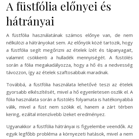
A füstfólia előnyei és
hátrányai
A füstfólia használatának számos előnye van, de nem
nélkülözi a hátrányokat sem. Az előnyök közé tartozik, hogy
a füstfólia segít megőrizni az ételek ízét és tápanyagait,
valamint csökkenti a hulladék mennyiségét. A füstölés
során a fólia megakadályozza, hogy a hő és a nedvesség
távozzon, így az ételek szaftosabbak maradnak.
Továbbá, a füstfólia használata lehetővé teszi az ételek
gyorsabb elkészítését, mivel a hő egyenletesen oszlik el. A
fólia használata során a füstölés folyamata is hatékonyabbá
válik, mivel a füst nem szökik el, hanem a zárt térben
kering, ezáltal intenzívebb ízeket eredményez.
Ugyanakkor a füstfólia hátrányai is figyelembe veendők. Az
egyik legfőbb probléma a környezeti hatások, mivel a nem