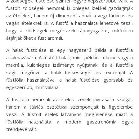
A zöldségek füstölése szintén egyre népszerűbbé válik. A
füstölt zöldségek nemcsak különleges ízekkel gazdagítják
az ételeket, hanem új dimenziót adnak a vegetáriánus és
vegán ételeknek is. A füstfólia használata lehetővé teszi,
hogy a zöldségek megőrizzék tápanyagaikat, miközben
átjárják őket a füst aromái.
A halak füstölése is egy nagyszerű példa a füstfólia
alkalmazására. A füstölt halak, mint például a lazac vagy a
makréla, különleges ízélményt nyújtanak, és a füstfólia
segít megőrizni a halak frissességét és textúráját. A
füstfólia használatával a halak füstölése gyorsabb és
egyszerűbb, mint valaha.
A füstfólia nemcsak az ételek ízének javítására szolgál,
hanem a tálalás esztétikai szempontjait is figyelembe
veszi. A füstölt ételek látványos megjelenése miatt a
füstfólia használata a modern gasztronómia egyik
trendjévé vált.