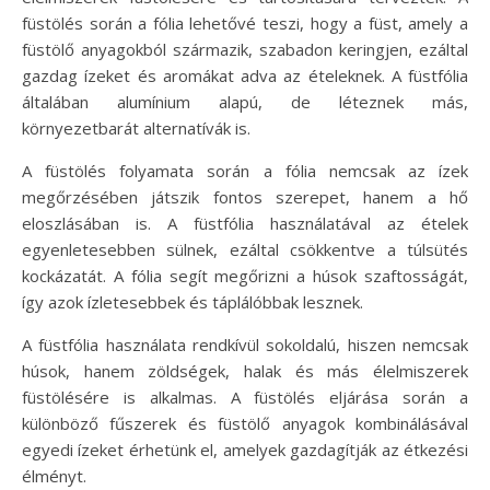
füstölés során a fólia lehetővé teszi, hogy a füst, amely a
füstölő anyagokból származik, szabadon keringjen, ezáltal
gazdag ízeket és aromákat adva az ételeknek. A füstfólia
általában alumínium alapú, de léteznek más,
környezetbarát alternatívák is.
A füstölés folyamata során a fólia nemcsak az ízek
megőrzésében játszik fontos szerepet, hanem a hő
eloszlásában is. A füstfólia használatával az ételek
egyenletesebben sülnek, ezáltal csökkentve a túlsütés
kockázatát. A fólia segít megőrizni a húsok szaftosságát,
így azok ízletesebbek és táplálóbbak lesznek.
A füstfólia használata rendkívül sokoldalú, hiszen nemcsak
húsok, hanem zöldségek, halak és más élelmiszerek
füstölésére is alkalmas. A füstölés eljárása során a
különböző fűszerek és füstölő anyagok kombinálásával
egyedi ízeket érhetünk el, amelyek gazdagítják az étkezési
élményt.