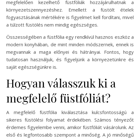
megfelelően kezelhető füstfóliák hozzájárulhatnak a
környezetszennyezéshez. Emellett a füstölt ételek
fogyasztásának mértékére is figyelmet kell fordítani, mivel
a túlzott füstölés nem mindig egészséges.
Összességében a füstfólia egy rendkívül hasznos eszköz a
modern konyhában, de mint minden módszernek, ennek is
megvannak a maga előnyei és hátrányai. Fontos, hogy
tudatosan használjuk, és figyeljünk a környezetünkre és
saját egészségünkre is.
Hogyan válasszuk ki a
megfelelő füstfóliát?
A megfelelő füstfólia kiválasztása kulcsfontosságú a
sikeres füstölési folyamat érdekében. Számos tényezőt
érdemes figyelembe venni, amikor füstfóliát vásárolunk. Az
első és legfontosabb szempont a minőség. A jó minőségű