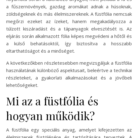
a fűszernövények, gazdag aromákat adnak a húsoknak,
zöldségeknek és más élelmiszereknek. A füstfólia nemcsak
megőrzi ezeket az ízeket, hanem megakadályozza a
túlzott kiszáradást és a tápanyagok elvesztését is. Az
eljárás során alkalmazott fólia képes megvédeni a hőtől és
a külső behatásoktól, így biztosítva a hosszabb
eltarthatóságot és a minőséget.
A következőkben részletesebben megvizsgáljuk a füstfólia
használatának különböző aspektusait, beleértve a technikai
részleteket, a gyakorlati alkalmazásokat és a jövőbeli
lehetőségeket.
Mi az a füstfólia és
hogyan működik?
A füstfólia egy speciális anyag, amelyet kifejezetten az
élelmiszerek füstölésére és tartósítására terveztek. A