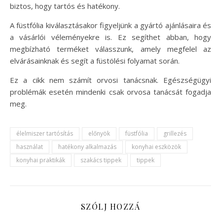
biztos, hogy tartós és hatékony.
A füstfólia kiválasztásakor figyeljünk a gyártó ajánlásaira és
a vásárlói véleményekre is. Ez segíthet abban, hogy
megbízható terméket válasszunk, amely megfelel az
elvárásainknak és segít a füstölési folyamat során.
Ez a cikk nem számít orvosi tanácsnak. Egészségügyi
problémák esetén mindenki csak orvosa tanácsát fogadja
meg.
élelmiszer tartósítás
előnyök
füstfólia
grillezés
használat
hatékony alkalmazás
konyhai eszközök
konyhai praktikák
szakács tippek
tippek
SZÓLJ HOZZÁ