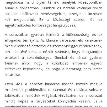
megoldása mind olyan témák, amelyek középpontban
állnak a sorozatban. Gumball és barátai kalandjai során
sokszor találkoznak nehézségekkel, amelyeket közösen
kell megoldaniuk. Ez a közösségi szellem és az
együttműködés fontosságát hangsúlyozza.
A sorozatban gyakran felmerül a különbözőség és az
elfogadás témája is. Az Elmore városában élő karakterek
mind különböző háttérrel és személyiséggel rendelkeznek,
ami lehetővé teszi a nézők számára, hogy megtanulják
értékelni a sokszínűséget. Gumball és társai gyakran
tanulnak arról, hogy a különböző emberek egyedi
értékeket képviselnek, és hogy a barátság nem ismer
határokat.
Ezen kívül a sorozat humoros módon közelíti meg a
mindennapi problémákat is. Gumball és családja sokszor
találkozik a felnőttek világának kihívásaival, de a sorozat
mindig képes a helyzeteket könnyedén kezelni. Ez a
megközelítés segít a gyerekeknek abban, hogy ne féljenek