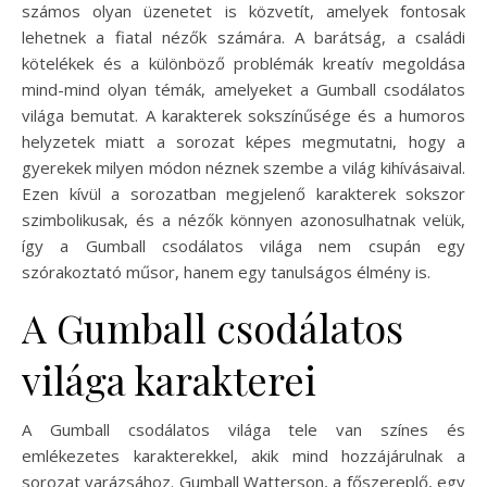
számos olyan üzenetet is közvetít, amelyek fontosak
lehetnek a fiatal nézők számára. A barátság, a családi
kötelékek és a különböző problémák kreatív megoldása
mind-mind olyan témák, amelyeket a Gumball csodálatos
világa bemutat. A karakterek sokszínűsége és a humoros
helyzetek miatt a sorozat képes megmutatni, hogy a
gyerekek milyen módon néznek szembe a világ kihívásaival.
Ezen kívül a sorozatban megjelenő karakterek sokszor
szimbolikusak, és a nézők könnyen azonosulhatnak velük,
így a Gumball csodálatos világa nem csupán egy
szórakoztató műsor, hanem egy tanulságos élmény is.
A Gumball csodálatos
világa karakterei
A Gumball csodálatos világa tele van színes és
emlékezetes karakterekkel, akik mind hozzájárulnak a
sorozat varázsához. Gumball Watterson, a főszereplő, egy