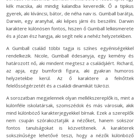
kék macska, aki mindig kalandba keveredik. Ő a tipikus
gyerek, aki kíváncsi, bátor, de néha naiv is. Gumball barátja,
Darwin, egy aranyhal, aki képes járni és beszélni. Darwin
karaktere különösen fontos, hiszen ő Gumball lelkiismerete
és a józan ész hangja, aki segít neki a nehéz helyzetekben.
A Gumball család többi tagja is színes egyéniségekkel
rendelkezik. Nicole, Gumball édesanyja, egy kemény és
határozott nő, aki mindent megtesz a családjáért. Richard,
az apja, egy bumfordi figura, aki gyakran humoros
helyzetekbe kerül. Az ő karaktere a felnőttek
felelősségérzetét és a családi dinamikát tükrözi.
A sorozatban megjelennek olyan mellékszereplők is, mint a
különféle iskolatársak, szomszédok és más városiak, akik
mind különböző karakterjegyekkel bírnak. Ezek a szereplők
nem csupán szórakoztatják a nézőket, hanem sokszor
fontos tanulságokat is közvetítenek. A karakterek
sokszínűsége lehetővé teszi, hogy a nézők különböző