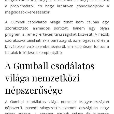
a problémáktól, és hogy kreatívan gondolkodjanak a
megoldások keresésekor.
A Gumball csodálatos világa tehát nem csupán egy
szórakoztató animációs sorozat, hanem egy olyan
program is, amely értékes tanulságokat közvetít. A nézők
szórakozva tanulhatnak a barátságról, az elfogadásról és a
kihívásokkal való szembenézésről, ami különösen fontos a
fiatalok fejlődése szempontjából.
A Gumball csodálatos
világa nemzetközi
népszerűsége
A Gumball csodálatos világa nemcsak Magyarországon
népszerű, hanem világszerte számos országban nagy
sikert aratott. A sorozat egyedi stílusa és humoros