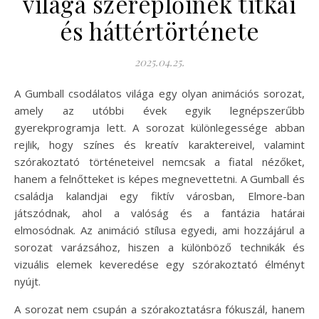
világa szereplőinek titkai
és háttértörténete
2025.04.25.
A Gumball csodálatos világa egy olyan animációs sorozat,
amely az utóbbi évek egyik legnépszerűbb
gyerekprogramja lett. A sorozat különlegessége abban
rejlik, hogy színes és kreatív karaktereivel, valamint
szórakoztató történeteivel nemcsak a fiatal nézőket,
hanem a felnőtteket is képes megnevettetni. A Gumball és
családja kalandjai egy fiktív városban, Elmore-ban
játszódnak, ahol a valóság és a fantázia határai
elmosódnak. Az animáció stílusa egyedi, ami hozzájárul a
sorozat varázsához, hiszen a különböző technikák és
vizuális elemek keveredése egy szórakoztató élményt
nyújt.
A sorozat nem csupán a szórakoztatásra fókuszál, hanem