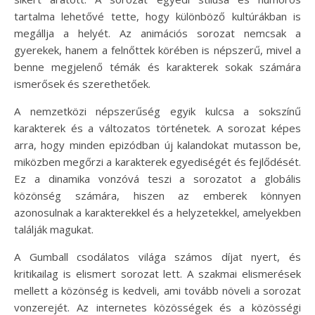
tartalma lehetővé tette, hogy különböző kultúrákban is
megállja a helyét. Az animációs sorozat nemcsak a
gyerekek, hanem a felnőttek körében is népszerű, mivel a
benne megjelenő témák és karakterek sokak számára
ismerősek és szerethetőek.
A nemzetközi népszerűség egyik kulcsa a sokszínű
karakterek és a változatos történetek. A sorozat képes
arra, hogy minden epizódban új kalandokat mutasson be,
miközben megőrzi a karakterek egyediségét és fejlődését.
Ez a dinamika vonzóvá teszi a sorozatot a globális
közönség számára, hiszen az emberek könnyen
azonosulnak a karakterekkel és a helyzetekkel, amelyekben
találják magukat.
A Gumball csodálatos világa számos díjat nyert, és
kritikailag is elismert sorozat lett. A szakmai elismerések
mellett a közönség is kedveli, ami tovább növeli a sorozat
vonzerejét. Az internetes közösségek és a közösségi