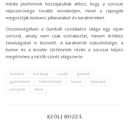
média platformok hozzájárultak ahhoz, hogy a sorozat
népszerűsége tovább növekedjen, mivel a rajongók
megosztják kedvenc pillanataikat és karaktereiket.
Összességében a Gumball csodálatos világa egy olyan
sorozat, amely nem csak szórakoztat, hanem értékes
tanulságokat is közvetít. A karakterek sokszínűsége, a
humor és a kreatív történetek révén a sorozat képes
megérinteni a nézők szívét világszerte.
animáció
barátság
család
gumball
gyerekeknek
háttértörténet
humor
kalandok
szereplők
titkok
SZÓLJ HOZZÁ