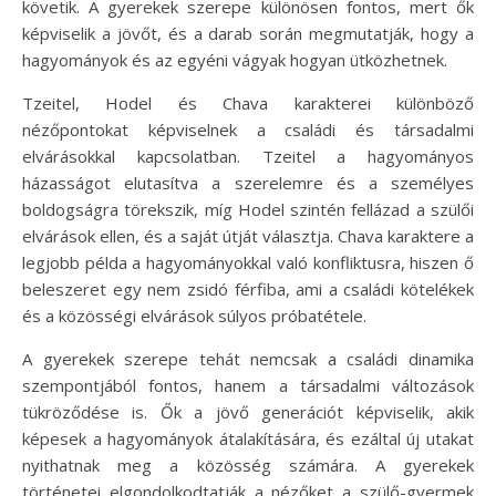
követik. A gyerekek szerepe különösen fontos, mert ők
képviselik a jövőt, és a darab során megmutatják, hogy a
hagyományok és az egyéni vágyak hogyan ütközhetnek.
Tzeitel, Hodel és Chava karakterei különböző
nézőpontokat képviselnek a családi és társadalmi
elvárásokkal kapcsolatban. Tzeitel a hagyományos
házasságot elutasítva a szerelemre és a személyes
boldogságra törekszik, míg Hodel szintén fellázad a szülői
elvárások ellen, és a saját útját választja. Chava karaktere a
legjobb példa a hagyományokkal való konfliktusra, hiszen ő
beleszeret egy nem zsidó férfiba, ami a családi kötelékek
és a közösségi elvárások súlyos próbatétele.
A gyerekek szerepe tehát nemcsak a családi dinamika
szempontjából fontos, hanem a társadalmi változások
tükröződése is. Ők a jövő generációt képviselik, akik
képesek a hagyományok átalakítására, és ezáltal új utakat
nyithatnak meg a közösség számára. A gyerekek
történetei elgondolkodtatják a nézőket a szülő-gyermek