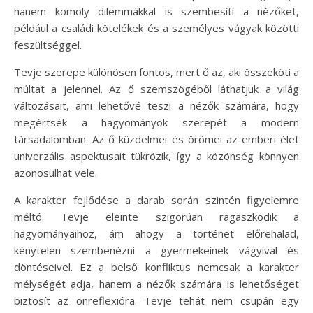
hanem komoly dilemmákkal is szembesíti a nézőket,
például a családi kötelékek és a személyes vágyak közötti
feszültséggel.
Tevje szerepe különösen fontos, mert ő az, aki összeköti a
múltat a jelennel. Az ő szemszögéből láthatjuk a világ
változásait, ami lehetővé teszi a nézők számára, hogy
megértsék a hagyományok szerepét a modern
társadalomban. Az ő küzdelmei és örömei az emberi élet
univerzális aspektusait tükrözik, így a közönség könnyen
azonosulhat vele.
A karakter fejlődése a darab során szintén figyelemre
méltó. Tevje eleinte szigorúan ragaszkodik a
hagyományaihoz, ám ahogy a történet előrehalad,
kénytelen szembenézni a gyermekeinek vágyival és
döntéseivel. Ez a belső konfliktus nemcsak a karakter
mélységét adja, hanem a nézők számára is lehetőséget
biztosít az önreflexióra. Tevje tehát nem csupán egy