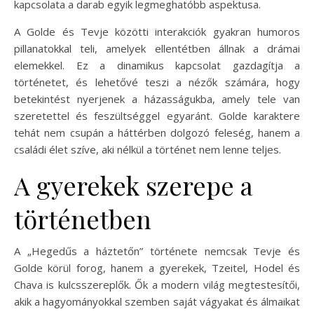
kapcsolata a darab egyik legmeghatóbb aspektusa.
A Golde és Tevje közötti interakciók gyakran humoros
pillanatokkal teli, amelyek ellentétben állnak a drámai
elemekkel. Ez a dinamikus kapcsolat gazdagítja a
történetet, és lehetővé teszi a nézők számára, hogy
betekintést nyerjenek a házasságukba, amely tele van
szeretettel és feszültséggel egyaránt. Golde karaktere
tehát nem csupán a háttérben dolgozó feleség, hanem a
családi élet szíve, aki nélkül a történet nem lenne teljes.
A gyerekek szerepe a
történetben
A „Hegedűs a háztetőn” története nemcsak Tevje és
Golde körül forog, hanem a gyerekek, Tzeitel, Hodel és
Chava is kulcsszereplők. Ők a modern világ megtestesítői,
akik a hagyományokkal szemben saját vágyakat és álmaikat