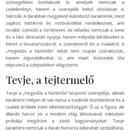
szövegekben bontakozik ki, amelyek nemcsak a
cselekményt, hanem a szereplők belső vívódásait is
tükrözik. A darabban megjelenő különböző karakterek, mind
sajátos háttérrel és motivációkkal rendelkeznek, ami
tovább színesíti a történetet. Az előadás nemcsak a zene
és a tánc élvezetét nyújtja, hanem mélyebb kérdéseket is
felvet a hovatartozásról, a szerelemről és a családról. A
„Hegedűs a háztetőn” tehát nem csupán szórakoztat,
hanem elgondolkodtat is, ami miatt évtizedek óta
népszerű a színpadokon világszerte.
Tevje, a tejtermelő
Tevje a „Hegedűs a háztetőn” központi szereplője, akinek
karaktere mélyen át van itatva a tradíciók tiszteletével és a
családi értékek iránti elkötelezettséggel. Ő az a figura, aki
állandó harcot vív a modern világ kihívásaival, miközben
próbálja megőrizni a zsidó hagyományokat. Tevje
karaktere nemcsak a darab humoros pillanatait szolgáltatja,