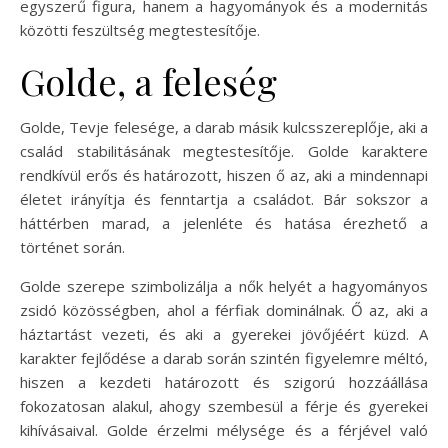
egyszerű figura, hanem a hagyományok és a modernitás
közötti feszültség megtestesítője.
Golde, a feleség
Golde, Tevje felesége, a darab másik kulcsszereplője, aki a
család stabilitásának megtestesítője. Golde karaktere
rendkívül erős és határozott, hiszen ő az, aki a mindennapi
életet irányítja és fenntartja a családot. Bár sokszor a
háttérben marad, a jelenléte és hatása érezhető a
történet során.
Golde szerepe szimbolizálja a nők helyét a hagyományos
zsidó közösségben, ahol a férfiak dominálnak. Ő az, aki a
háztartást vezeti, és aki a gyerekei jövőjéért küzd. A
karakter fejlődése a darab során szintén figyelemre méltó,
hiszen a kezdeti határozott és szigorú hozzáállása
fokozatosan alakul, ahogy szembesül a férje és gyerekei
kihívásaival. Golde érzelmi mélysége és a férjével való