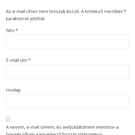
Az e-mail címet nem tesszük közzé.
A kötelező mezőket
*
karakterrel jelöltük
Név
*
E-mail cím
*
Honlap
A nevem, e-mail címem, és weboldalcímem mentése a
böngészőben a következő hozzászólásomhoz.