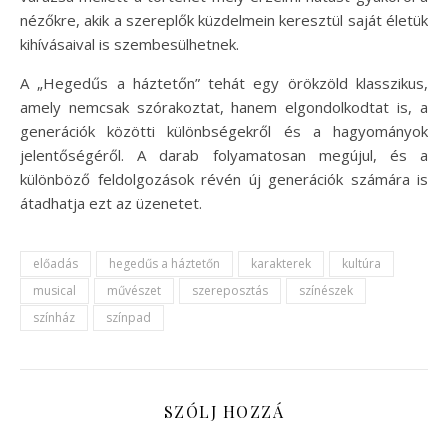
nézőkre, akik a szereplők küzdelmein keresztül saját életük
kihívásaival is szembesülhetnek.
A „Hegedűs a háztetőn” tehát egy örökzöld klasszikus,
amely nemcsak szórakoztat, hanem elgondolkodtat is, a
generációk közötti különbségekről és a hagyományok
jelentőségéről. A darab folyamatosan megújul, és a
különböző feldolgozások révén új generációk számára is
átadhatja ezt az üzenetet.
előadás
hegedűs a háztetőn
karakterek
kultúra
musical
művészet
szereposztás
színészek
színház
színpad
SZÓLJ HOZZÁ