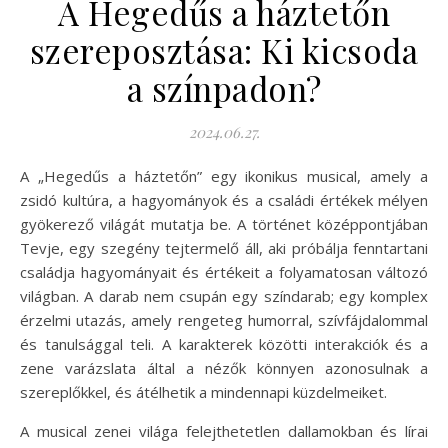
A Hegedűs a háztetőn
szereposztása: Ki kicsoda
a színpadon?
2024.06.27.
A „Hegedűs a háztetőn” egy ikonikus musical, amely a
zsidó kultúra, a hagyományok és a családi értékek mélyen
gyökerező világát mutatja be. A történet középpontjában
Tevje, egy szegény tejtermelő áll, aki próbálja fenntartani
családja hagyományait és értékeit a folyamatosan változó
világban. A darab nem csupán egy színdarab; egy komplex
érzelmi utazás, amely rengeteg humorral, szívfájdalommal
és tanulsággal teli. A karakterek közötti interakciók és a
zene varázslata által a nézők könnyen azonosulnak a
szereplőkkel, és átélhetik a mindennapi küzdelmeiket.
A musical zenei világa felejthetetlen dallamokban és lírai