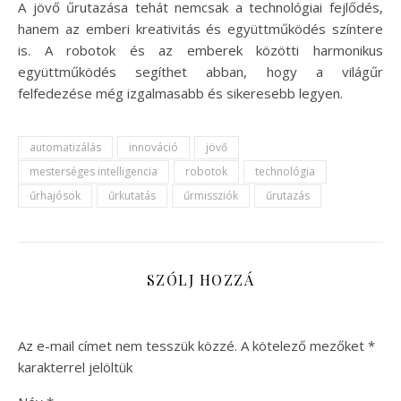
A jövő űrutazása tehát nemcsak a technológiai fejlődés,
hanem az emberi kreativitás és együttműködés színtere
is. A robotok és az emberek közötti harmonikus
együttműködés segíthet abban, hogy a világűr
felfedezése még izgalmasabb és sikeresebb legyen.
automatizálás
innováció
jövő
mesterséges intelligencia
robotok
technológia
űrhajósok
űrkutatás
űrmissziók
űrutazás
SZÓLJ HOZZÁ
Az e-mail címet nem tesszük közzé.
A kötelező mezőket
*
karakterrel jelöltük