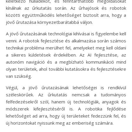
keletkező hulladékot, és fenntarthatóbb megoldásokat
kínálnak az űrkutatás során. Az űrhajósok és robotok
közötti együttműködés lehetőséget biztosít arra, hogy a
jövő űrutazása környezetbarátabbá váljon.
A jövő űrutazásának technológiai kihívásai is figyelembe kell
venni. A robotok fejlesztése és alkalmazása során számos
technikai probléma merülhet fel, amelyeket meg kell oldani
a sikeres küldetések érdekében. Az AI fejlesztése, az
autonóm navigáció és a megbízható kommunikáció mind
olyan területek, ahol további kutatásokra és fejlesztésekre
van szükség.
Végül, a jövő űrutazásának lehetőségei is rendkívül
széleskörűek. Az űrkutatás nemcsak a tudományos
felfedezésekről szól, hanem új technológiák, anyagok és
módszerek kifejlesztéséről is. A robotika fejlődése
lehetőséget ad arra, hogy új területeket fedezzünk fel, és
új horizontokat nyissunk meg az emberiség számára.