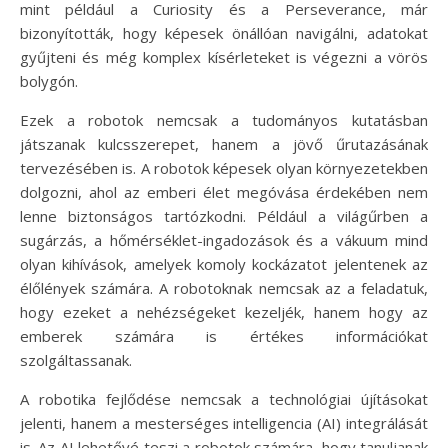
mint például a Curiosity és a Perseverance, már
bizonyították, hogy képesek önállóan navigálni, adatokat
gyűjteni és még komplex kísérleteket is végezni a vörös
bolygón.
Ezek a robotok nemcsak a tudományos kutatásban
játszanak kulcsszerepet, hanem a jövő űrutazásának
tervezésében is. A robotok képesek olyan környezetekben
dolgozni, ahol az emberi élet megóvása érdekében nem
lenne biztonságos tartózkodni. Például a világűrben a
sugárzás, a hőmérséklet-ingadozások és a vákuum mind
olyan kihívások, amelyek komoly kockázatot jelentenek az
élőlények számára. A robotoknak nemcsak az a feladatuk,
hogy ezeket a nehézségeket kezeljék, hanem hogy az
emberek számára is értékes információkat
szolgáltassanak.
A robotika fejlődése nemcsak a technológiai újításokat
jelenti, hanem a mesterséges intelligencia (AI) integrálását
is. Az AI lehetővé teszi a robotok számára, hogy tanuljanak