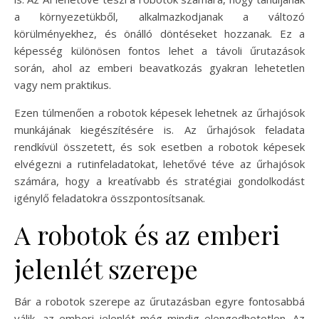
a környezetükből, alkalmazkodjanak a változó
körülményekhez, és önálló döntéseket hozzanak. Ez a
képesség különösen fontos lehet a távoli űrutazások
során, ahol az emberi beavatkozás gyakran lehetetlen
vagy nem praktikus.
Ezen túlmenően a robotok képesek lehetnek az űrhajósok
munkájának kiegészítésére is. Az űrhajósok feladata
rendkívül összetett, és sok esetben a robotok képesek
elvégezni a rutinfeladatokat, lehetővé téve az űrhajósok
számára, hogy a kreatívabb és stratégiai gondolkodást
igénylő feladatokra összpontosítsanak.
A robotok és az emberi
jelenlét szerepe
Bár a robotok szerepe az űrutazásban egyre fontosabbá
válik, az emberi jelenlét még mindig elengedhetetlen. Az