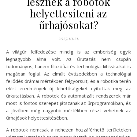
lesznek a robotok
helyettesíteni az
űrhajósokat?
2025.10.21.
A világűr felfedezése mindig is az emberiség egyik
legnagyobb álma volt. Az űrutazás nem csupán
tudományos, hanem filozófiai és technológiai kihívásokat is
magában foglal. Az elmúlt évtizedekben a technológiai
fejlődés drámai mértékben felgyorsult, és a robotika terén
elért eredmények új lehetőségeket nyitottak meg az
űrkutatásban. A robotok és automatizált rendszerek már
most is fontos szerepet játszanak az űrprogramokban, és
a jövőben még nagyobb mértékben részt vehetnek az
űrhajósok helyettesítésében.
A robotok nemcsak a nehezen hozzáférhető területeken
végzett kutatások során bizonyították be hasznosságukat,