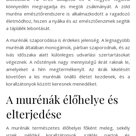
könnyedén megragadja és megöli zsákmányát. A zöld
muréna emésztőrendszere is alkalmazkodott a ragadozó
életmódhoz, hiszen a nyálka és az emésztőenzimek segítik
a táplálék lebontását.
A murénák szaporodása is érdekes jelenség. A legnagyobb
murénák általában monogámok, párban szaporodnak, és az
ívás időszaka alatt különleges udvarlási szertartásokat
végeznek. A nőstények nagy mennyiségű ikrát raknak le,
amelyeket a hím megtermékenyít. Az ikrák kikelését
követően a kis murénák önálló életet kezdenek, és a
korallzátonyok között keresnek menedéket.
A murénák élőhelye és
elterjedése
A murénák természetes élőhelyei főként meleg, sekély
vizek, például korallzátonyok, sziklás partok és