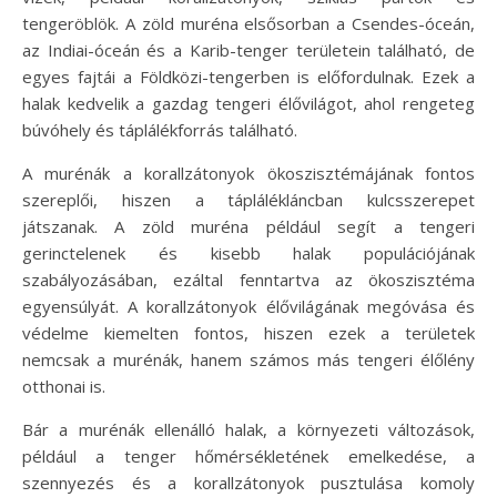
tengeröblök. A zöld muréna elsősorban a Csendes-óceán,
az Indiai-óceán és a Karib-tenger területein található, de
egyes fajtái a Földközi-tengerben is előfordulnak. Ezek a
halak kedvelik a gazdag tengeri élővilágot, ahol rengeteg
búvóhely és táplálékforrás található.
A murénák a korallzátonyok ökoszisztémájának fontos
szereplői, hiszen a táplálékláncban kulcsszerepet
játszanak. A zöld muréna például segít a tengeri
gerinctelenek és kisebb halak populációjának
szabályozásában, ezáltal fenntartva az ökoszisztéma
egyensúlyát. A korallzátonyok élővilágának megóvása és
védelme kiemelten fontos, hiszen ezek a területek
nemcsak a murénák, hanem számos más tengeri élőlény
otthonai is.
Bár a murénák ellenálló halak, a környezeti változások,
például a tenger hőmérsékletének emelkedése, a
szennyezés és a korallzátonyok pusztulása komoly