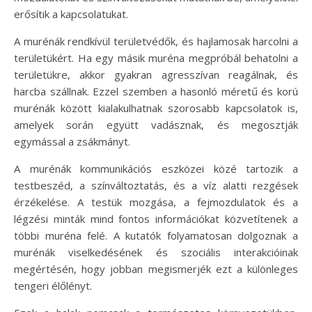
erősítik a kapcsolatukat.
A murénák rendkívül területvédők, és hajlamosak harcolni a
területükért. Ha egy másik muréna megpróbál behatolni a
területükre, akkor gyakran agresszívan reagálnak, és
harcba szállnak. Ezzel szemben a hasonló méretű és korú
murénák között kialakulhatnak szorosabb kapcsolatok is,
amelyek során együtt vadásznak, és megosztják
egymással a zsákmányt.
A murénák kommunikációs eszközei közé tartozik a
testbeszéd, a színváltoztatás, és a víz alatti rezgések
érzékelése. A testük mozgása, a fejmozdulatok és a
légzési minták mind fontos információkat közvetítenek a
többi muréna felé. A kutatók folyamatosan dolgoznak a
murénák viselkedésének és szociális interakcióinak
megértésén, hogy jobban megismerjék ezt a különleges
tengeri élőlényt.