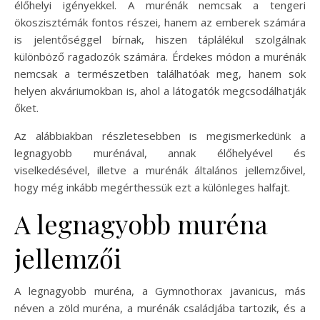
élőhelyi igényekkel. A murénák nemcsak a tengeri
ökoszisztémák fontos részei, hanem az emberek számára
is jelentőséggel bírnak, hiszen táplálékul szolgálnak
különböző ragadozók számára. Érdekes módon a murénák
nemcsak a természetben találhatóak meg, hanem sok
helyen akváriumokban is, ahol a látogatók megcsodálhatják
őket.
Az alábbiakban részletesebben is megismerkedünk a
legnagyobb murénával, annak élőhelyével és
viselkedésével, illetve a murénák általános jellemzőivel,
hogy még inkább megérthessük ezt a különleges halfajt.
A legnagyobb muréna
jellemzői
A legnagyobb muréna, a Gymnothorax javanicus, más
néven a zöld muréna, a murénák családjába tartozik, és a