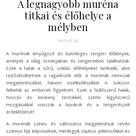
A legnagyobb muréna
titkai és élőhelye a
mélyben
2025.05.29.
A murénák lenyűgöző és különleges tengeri élőlények,
amelyek a világ óceánjaiban és tengereiben találhatóak.
Ezek a halak a sűrű, sziklás élőhelyeket kedvelik, ahol
rejtőzködhetnek a ragadozók elől. A murénák nemcsak
megjelenésükkel, hanem viselkedésükkel is sokszor
felkeltik az emberek figyelmét. Ezek a hüllőszerű halak,
hosszú és keskeny testükkel, szinte kígyószerű
mozgásukkal vonzzák a búvárok és a tengerészek
érdeklődését.
A murénák színes és változatos megjelenésük révén
számos fajt képviselnek, mindegyik sajátos jellemzőkkel és