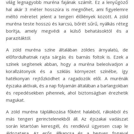
világ legnagyobb muréna fajának számít. Ez a lenyűgöző
hal akár 3 méter hosszúra is megnőhet, ami figyelemre
méltó méretet jelent a tengeri élőlények között. A zöld
muréna teste hosszú és karcsú, bőrét sűrű, nyálkás réteg
borítja, amely megvédi a külső behatásoktól és a
parazitáktól.
A zöld muréna színe általában zöldes árnyalatú, de
előfordulhatnak rajta sárgás és barnás foltok is. Ezek a
színek segítenek abban, hogy a muréna beleolvadjon a
korallzátonyok és a sziklás környezet színébe, így
hatékonyan rejtőzködhet a ragadozók elől. A murénák
éjszaka aktívak, és a nap folyamán általában a barlangokban
és repedésekben pihennek, ahol biztonságban érezhetik
magukat.
A zöld muréna táplálkozása főként halakból, rákokból és
más tengeri gerinctelenekből áll. Az éjszakai vadászat
során kitartóan keresgél, és rendkívül ügyesen csap le
áldozataira. Az erős állkapcsa és a hegyes fogaival