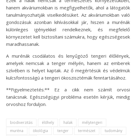
Ezek a halak nemcsak a természetes környezetükben,
hanem akváriumokban is megfigyelhetők, ahol a látogatók
tanulmányozhatják viselkedésüket. Az akváriumokban való
gondozásuk azonban kihívásokkal jár, hiszen a murénák
különleges igényekkel rendelkeznek, és megfelelő
környezetet kell biztosítani számukra, hogy egészségesek
maradhassanak.
A murénák csodálatos és lenyűgöző tengeri élőlények,
amelyek nemcsak a tenger mélyén, hanem az emberek
szívében is helyet kaptak. Az ő megértésük és védelmük
kulcsfontosságú a tengeri ökoszisztémák fenntartásához.
**Figyelmeztetés:** Ez a cikk nem számít orvosi
tanácsnak. Egészségügyi probléma esetén kérjük, mindig
orvoshoz forduljon.
biodiverzitás
élőhely
halak
mélytengeri
muréna
ökológia
tenger
természet
tudomány