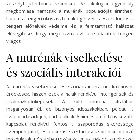
veszélyt jelentenek számukra. Az ökológiai egyensúly
megbomlása nemcsak a murénák populációját érintheti,
hanem a tengeri ökoszisztémák egészét is. Ezért fontos a
tengeri élőhelyek védelme és a fenntartható halászat
elősegítése, hogy megőrizzük ezt a csodálatos tengeri
világot.
A murénák viselkedése
és szociális interakciói
A murénák viselkedése és szociális interakciói különösen
érdekesek, hiszen ezek a halak rendkívül intelligensek és
alkalmazkodóképesek. A zöld muréna általában
magányosan él, de bizonyos időszakokban, például a
szaporodás idején, párba állnak. A hím és a nőstény közötti
kapcsolat rendkívül fontos a szaporodás sikeressége
szempontjából, és a párzási szertartások során különböző
mozdulatokat és színváltozásokat mutatnak be, amelyekkel