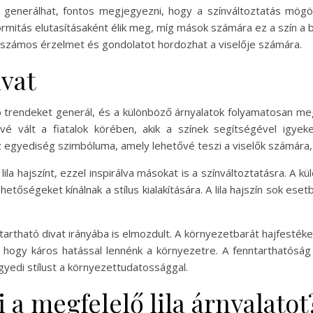
ést generálhat, fontos megjegyezni, hogy a színváltoztatás mögö
ormitás elutasításaként élik meg, míg mások számára ez a szín a b
ly számos érzelmet és gondolatot hordozhat a viselője számára.
ivat
abb trendeket generál, és a különböző árnyalatok folyamatosan m
vé vált a fiatalok körében, akik a színek segítségével igyekez
az egyediség szimbóluma, amely lehetővé teszi a viselők számára,
ila hajszínt, ezzel inspirálva másokat is a színváltoztatásra. A kü
 lehetőségeket kínálnak a stílus kialakítására. A lila hajszín sok
nntartható divat irányába is elmozdult. A környezetbarát hajfesté
ül, hogy káros hatással lennénk a környezetre. A fenntarthatóság
gyedi stílust a környezettudatossággal.
 a megfelelő lila árnyalatot