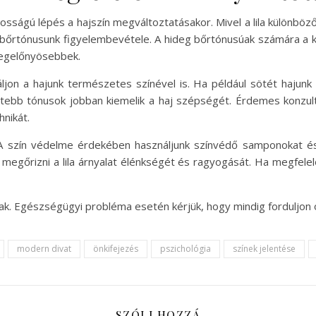
ntosságú lépés a hajszín megváltoztatásakor. Mivel a lila különbö
a bőrtónusunk figyelembevétele. A hideg bőrtónusúak számára a k
 legelőnyösebbek.
ljon a hajunk természetes színével is. Ha például sötét hajunk 
tebb tónusok jobban kiemelik a haj szépségét. Érdemes konzultá
hnikát.
ú. A szín védelme érdekében használjunk színvédő samponokat és 
 megőrizni a lila árnyalat élénkségét és ragyogását. Ha megfelelő
nak. Egészségügyi probléma esetén kérjük, hogy mindig forduljon
modern divat
önkifejezés
pszichológia
színek jelentése
SZÓLJ HOZZÁ