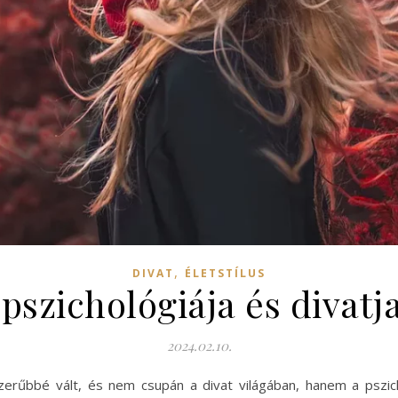
,
DIVAT
ÉLETSTÍLUS
n pszichológiája és divat
2024.02.10.
szerűbbé vált, és nem csupán a divat világában, hanem a pszic