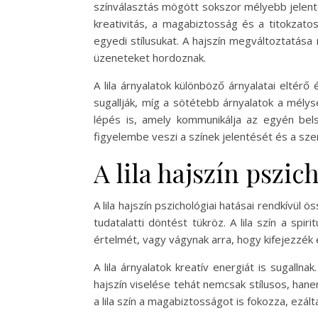
színválasztás mögött sokszor mélyebb jelentés
kreativitás, a magabiztosság és a titokzato
egyedi stílusukat. A hajszín megváltoztatása 
üzeneteket hordoznak.
A lila árnyalatok különböző árnyalatai eltérő
sugallják, míg a sötétebb árnyalatok a mély
lépés is, amely kommunikálja az egyén belső
figyelembe veszi a színek jelentését és a sze
A lila hajszín pszic
A lila hajszín pszichológiai hatásai rendkívül 
tudatalatti döntést tükröz. A lila szín a spi
értelmét, vagy vágynak arra, hogy kifejezzék 
A lila árnyalatok kreatív energiát is sugalln
hajszín viselése tehát nemcsak stílusos, hane
a lila szín a magabiztosságot is fokozza, ezál