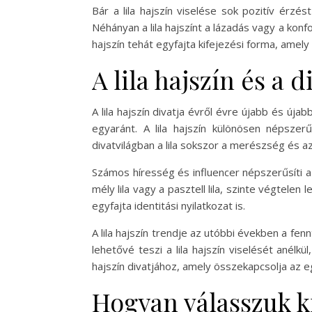
Bár a lila hajszín viselése sok pozitív érz
Néhányan a lila hajszínt a lázadás vagy a konf
hajszín tehát egyfajta kifejezési forma, ame
A lila hajszín és a d
A lila hajszín divatja évről évre újabb és új
egyaránt. A lila hajszín különösen népszerű
divatvilágban a lila sokszor a merészség és 
Számos híresség és influencer népszerűsíti a l
mély lila vagy a pasztell lila, szinte végtelen
egyfajta identitási nyilatkozat is.
A lila hajszín trendje az utóbbi években a fe
lehetővé teszi a lila hajszín viselését anélk
hajszín divatjához, amely összekapcsolja az e
Hogyan válasszuk ki