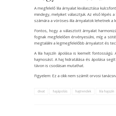
A megfelelő lila árnyalat kiválasztása kulcsfo
mindegy, melyiket választjuk. Az első lépés 
számára a vöröses-lila árnyalatok lehetnek a
Fontos, hogy a választott árnyalat harmonizá
fognak megfelelően érvényesülni, míg a söté
megtalálni a legmegfelelőbb árnyalatot és tec
A lila hajszín ápolása is kiemelt fontosság
hajmosást. A haj hidratálása és ápolása segít
távon is csodásan mutathat.
Figyelem: Ez a cikk nem számít orvosi tanács
divat
hajápolás
hajtrendek
lila hajszín