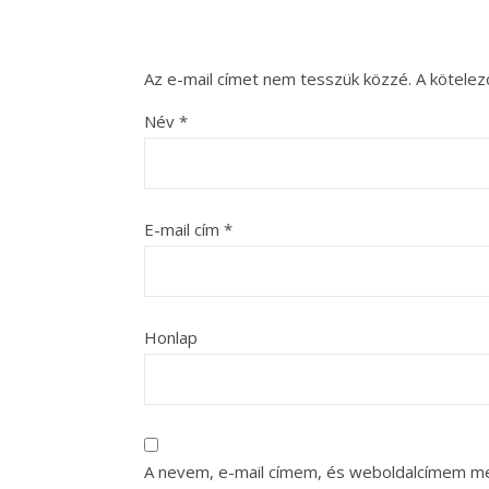
Az e-mail címet nem tesszük közzé.
A kötele
Név
*
E-mail cím
*
Honlap
A nevem, e-mail címem, és weboldalcímem m