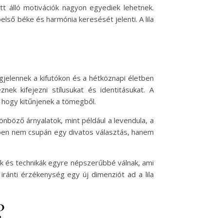
tt álló motivációk nagyon egyediek lehetnek.
első béke és harmónia keresését jelenti. A lila
egjelennek a kifutókon és a hétköznapi életben
nek kifejezni stílusukat és identitásukat. A
 hogy kitűnjenek a tömegből.
lönböző árnyalatok, mint például a levendula, a
 esetben nem csupán egy divatos választás, hanem
kek és technikák egyre népszerűbbé válnak, ami
 iránti érzékenység egy új dimenziót ad a lila
?