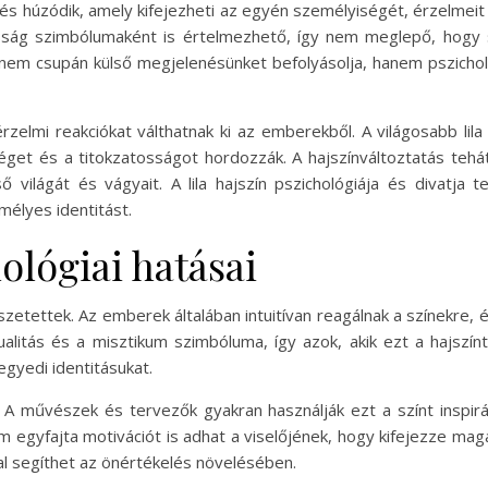
 húzódik, amely kifejezheti az egyén személyiségét, érzelmeit va
sság szimbólumaként is értelmezhető, így nem meglepő, hogy s
nem csupán külső megjelenésünket befolyásolja, hanem pszichológ
 érzelmi reakciókat válthatnak ki az emberekből. A világosabb lil
séget és a titokzatosságot hordozzák. A hajszínváltoztatás teh
 világát és vágyait. A lila hajszín pszichológiája és divatja 
mélyes identitást.
hológiai hatásai
összetettek. Az emberek általában intuitívan reagálnak a színekre, 
ritualitás és a misztikum szimbóluma, így azok, akik ezt a hajszí
egyedi identitásukat.
ak. A művészek és tervezők gyakran használják ezt a színt inspirác
m egyfajta motivációt is adhat a viselőjének, hogy kifejezze mag
tal segíthet az önértékelés növelésében.