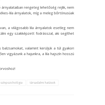
ző árnyalataiban rengeteg lehetőség rejlik, nem
ékes-lila árnyalatok, míg a meleg bőrtónusúak
van, a világosabb lila árnyalatok esetleg nem
lni egy szakképzett fodrásszal, aki segíthet
balzsamokat, valamint kerüljük a túl gyakori
en vigyázunk a hajunkra, a lila hajszín hosszú
 orvoshoz!
színpszichológia
társadalmi hatások