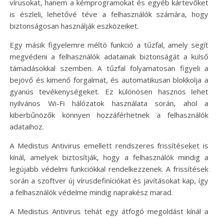
vírusokat, hanem a kémprogramokat és egyéb kártevőket
is észleli, lehetővé téve a felhasználók számára, hogy
biztonságosan használják eszközeiket.
Egy másik figyelemre méltó funkció a tűzfal, amely segít
megvédeni a felhasználók adatainak biztonságát a külső
támadásokkal szemben. A tűzfal folyamatosan figyeli a
bejövő és kimenő forgalmat, és automatikusan blokkolja a
gyanús tevékenységeket. Ez különösen hasznos lehet
nyilvános Wi-Fi hálózatok használata során, ahol a
kiberbűnözők könnyen hozzáférhetnek a felhasználók
adataihoz.
A Medistus Antivirus emellett rendszeres frissítéseket is
kínál, amelyek biztosítják, hogy a felhasználók mindig a
legújabb védelmi funkciókkal rendelkezzenek. A frissítések
során a szoftver új vírusdefiníciókat és javításokat kap, így
a felhasználók védelme mindig naprakész marad.
A Medistus Antivirus tehát egy átfogó megoldást kínál a