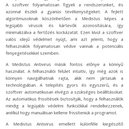
A szoftver folyamatosan figyeli a rendszerünket, és
azonnal észleli a gyanús tevékenységeket. A fejlett
algoritmusoknak köszönhetően a Medistus képes a
legújabb vírusok és kártevők azonosítására, így
minimalizálva a fertőzés kockázatát. Ezen kívül a szoftver
valós idejű védelmet nyújt, ami azt jelenti, hogy a
felhasználók folyamatosan védve vannak a potenciális
fenyegetésekkel szemben.
A Medistus Antivirus másik fontos előnye a könnyű
használat. A felhasználói felület intuitív, így még azok is
könnyen navigálhatnak rajta, akik nem jártasak a
technológiában. A telepítés gyors és egyszerű, és a
szoftver automatikusan elvégzi a szükséges beállításokat.
Az automatikus frissítések biztosítják, hogy a felhasználók
mindig a legújabb védelmi funkciókkal rendelkezzenek,
anélkül hogy manuálisan kellene frissíteniük a programot.
A Medistus Antivirus emellett különféle kiegészítő