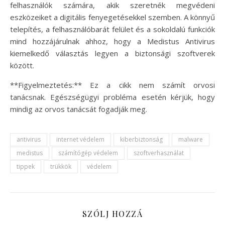
felhasználók számára, akik szeretnék megvédeni
eszközeiket a digitális fenyegetésekkel szemben. A könnyű
telepítés, a felhasználóbarát felület és a sokoldalú funkciók
mind hozzájárulnak ahhoz, hogy a Medistus Antivirus
kiemelkedő választás legyen a biztonsági szoftverek
között.
**Figyelmeztetés:** Ez a cikk nem számít orvosi
tanácsnak. Egészségügyi probléma esetén kérjük, hogy
mindig az orvos tanácsát fogadják meg.
antivirus
internet védelem
kiberbiztonság
malware
medistus
számítógép védelem
szoftverhasználat
tippek
trükkök
védelem
SZÓLJ HOZZÁ