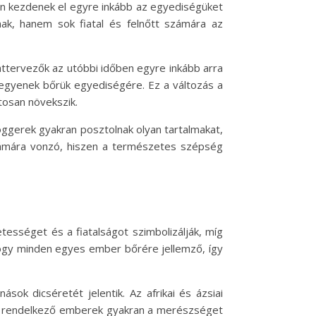
n kezdenek el egyre inkább az egyediségüket
ak, hanem sok fiatal és felnőtt számára az
attervezők az utóbbi időben egyre inkább arra
egyenek bőrük egyediségére. Ez a változás a
tosan növekszik.
ggerek gyakran posztolnak olyan tartalmakat,
zámára vonzó, hiszen a természetes szépség
tességet és a fiatalságot szimbolizálják, míg
ogy minden egyes ember bőrére jellemző, így
ok dicséretét jelentik. Az afrikai és ázsiai
kel rendelkező emberek gyakran a merészséget