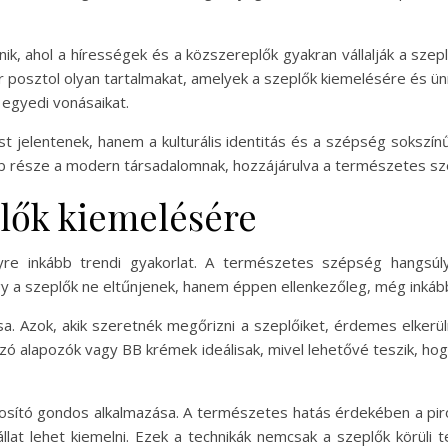
nik, ahol a hírességek és a közszereplők gyakran vállalják a sze
 posztol olyan tartalmakat, amelyek a szeplők kiemelésére és ünn
 egyedi vonásaikat.
t jelentenek, hanem a kulturális identitás és a szépség sokszí
bb része a modern társadalomnak, hozzájárulva a természetes 
lők kiemelésére
yre inkább trendi gyakorlat. A természetes szépség hangsúl
 a szeplők ne eltűnjenek, hanem éppen ellenkezőleg, még inkább
a. Azok, akik szeretnék megőrizni a szeplőiket, érdemes elkerül
ó alapozók vagy BB krémek ideálisak, mivel lehetővé teszik, ho
zosító gondos alkalmazása. A természetes hatás érdekében a pir
llat lehet kiemelni. Ezek a technikák nemcsak a szeplők körüli