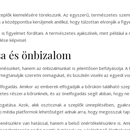
zeplők kiemelésére törekszünk. Az egyszerű, természetes szemsm
 a középpontba kerüljenek anélkül, hogy túlzottan elvonják a figy
s figyelmet fordítani. A természetes ajakszínek, mint például a n
lése képvisel.
sa és önbizalom
enésünket, hanem az önbizalmunkat is jelentősen befolyásolja. 
megtanulják szeretni önmagukat, és büszkén viselni az egyedi vo
fogadás. Amikor az emberek elfogadják a bőrükön található szepl
tes részei a bőrünknek, és az önelfogadás segít abban, hogy ne
atása. Azok, akik osztoznak a szeplők ünneplésében, gyakran 
 média platformok lehetőséget adnak arra, hogy megosszuk tapas
enésünkre van hatással, hanem a belső önértékelésünkre is. Am