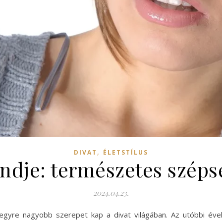
,
DIVAT
ÉLETSTÍLUS
endje: természetes széps
2024.04.23.
egyre nagyobb szerepet kap a divat világában. Az utóbbi éve