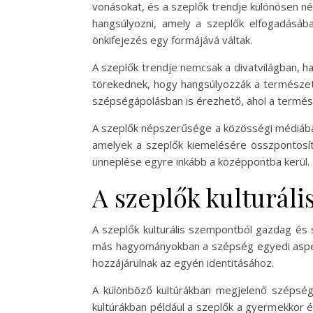
vonásokat, és a szeplők trendje különösen 
hangsúlyozni, amely a szeplők elfogadásáb
önkifejezés egy formájává váltak.
A szeplők trendje nemcsak a divatvilágban, h
törekednek, hogy hangsúlyozzák a természet
szépségápolásban is érezhető, ahol a termés
A szeplők népszerűsége a közösségi médiában
amelyek a szeplők kiemelésére összpontosí
ünneplése egyre inkább a középpontba kerül.
A szeplők kulturáli
A szeplők kulturális szempontból gazdag és s
más hagyományokban a szépség egyedi aspekt
hozzájárulnak az egyén identitásához.
A különböző kultúrákban megjelenő szépségid
kultúrákban például a szeplők a gyermekkor 