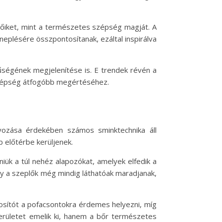
plőiket, mint a természetes szépség magját. A
eplésére összpontosítanak, ezáltal inspirálva
nűségének megjelenítése is. E trendek révén a
szépség átfogóbb megértéséhez.
yozása érdekében számos sminktechnika áll
 előtérbe kerüljenek.
niük a túl nehéz alapozókat, amelyek elfedik a
gy a szeplők még mindig láthatóak maradjanak,
osítót a pofacsontokra érdemes helyezni, míg
 területet emelik ki, hanem a bőr természetes