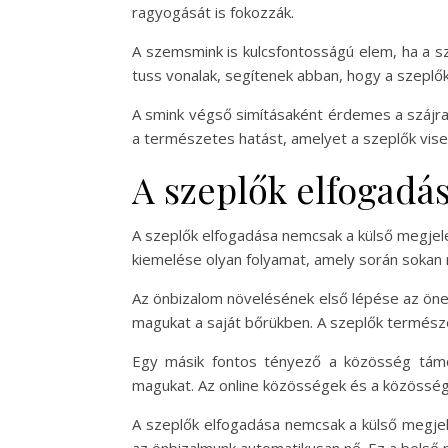
ragyogását is fokozzák.
A szemsmink is kulcsfontosságú elem, ha a s
tuss vonalak, segítenek abban, hogy a szeplők
A smink végső simításaként érdemes a szájra i
a természetes hatást, amelyet a szeplők vise
A szeplők elfogadá
A szeplők elfogadása nemcsak a külső megjel
kiemelése olyan folyamat, amely során sokan 
Az önbizalom növelésének első lépése az önel
magukat a saját bőrükben. A szeplők természe
Egy másik fontos tényező a közösség támog
magukat. Az online közösségek és a közösségi
A szeplők elfogadása nemcsak a külső megjel