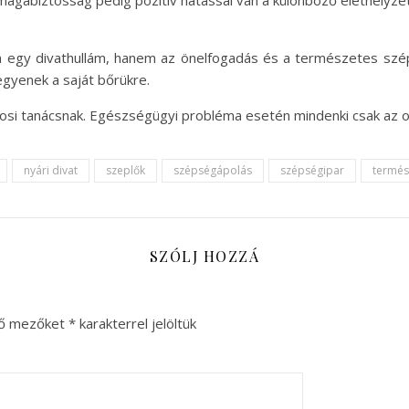
magabiztosság pedig pozitív hatással van a különböző élethelyzet
n egy divathullám, hanem az önelfogadás és a természetes sz
gyenek a saját bőrükre.
vosi tanácsnak. Egészségügyi probléma esetén mindenki csak az 
nyári divat
szeplők
szépségápolás
szépségipar
termés
SZÓLJ HOZZÁ
ző mezőket
*
karakterrel jelöltük