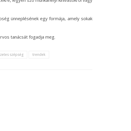
ekre, legyen szó munkahelyi kihívásokról vagy
épség ünneplésének egy formája, amely sokak
orvos tanácsát fogadja meg.
zetes szépség
trendek