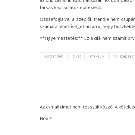
az önbizalmunk automatikusan nő. Ez a belső 
társas kapcsolatok építéséről.
Összefoglalva, a szeplők trendje nem csupá
számára lehetőséget ad arra, hogy büszkék le
**Figyelmeztetés:** Ez a cikk nem számít or
bőrtrendek
divat
makeup
női szépség
Az e-mail címet nem tesszük közzé.
A kötele
Név
*