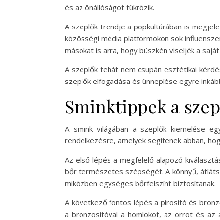
és az önállóságot tükrözik.
A szeplők trendje a popkultúrában is megjele
közösségi média platformokon sok influenszer
másokat is arra, hogy büszkén viseljék a saját
A szeplők tehát nem csupán esztétikai kérdés
szeplők elfogadása és ünneplése egyre inká
Sminktippek a szep
A smink világában a szeplők kiemelése eg
rendelkezésre, amelyek segítenek abban, hogy
Az első lépés a megfelelő alapozó kiválasztás
bőr természetes szépségét. A könnyű, átlátsz
miközben egységes bőrfelszínt biztosítanak.
A következő fontos lépés a pirosító és bron
a bronzosítóval a homlokot, az orrot és az á