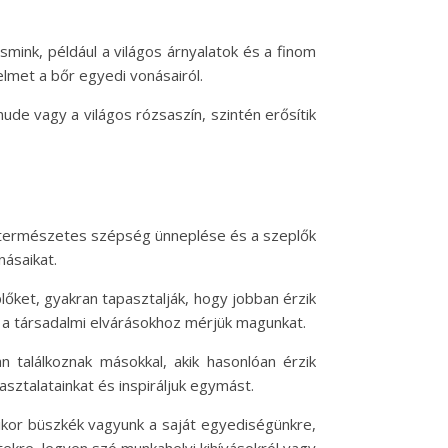
ink, például a világos árnyalatok és a finom
elmet a bőr egyedi vonásairól.
ude vagy a világos rózsaszín, szintén erősítik
A természetes szépség ünneplése és a szeplők
násaikat.
őket, gyakran tapasztalják, hogy jobban érzik
 a társadalmi elvárásokhoz mérjük magunkat.
találkoznak másokkal, akik hasonlóan érzik
ztalatainkat és inspiráljuk egymást.
ikor büszkék vagyunk a saját egyediségünkre,