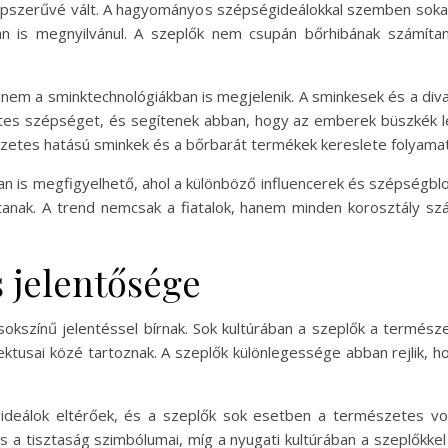
népszerűvé vált. A hagyományos szépségideálokkal szemben soka
an is megnyilvánul. A szeplők nem csupán bőrhibának számítan
anem a sminktechnológiákban is megjelenik. A sminkesek és a div
es szépséget, és segítenek abban, hogy az emberek büszkék l
zetes hatású sminkek és a bőrbarát termékek kereslete folyama
 is megfigyelhető, ahol a különböző influencerek és szépségblo
tanak. A trend nemcsak a fiatalok, hanem minden korosztály s
s jelentősége
okszínű jelentéssel bírnak. Sok kultúrában a szeplők a természe
usai közé tartoznak. A szeplők különlegessége abban rejlik, h
eálok eltérőek, és a szeplők sok esetben a természetes vonás
és a tisztaság szimbólumai, míg a nyugati kultúrában a szeplők