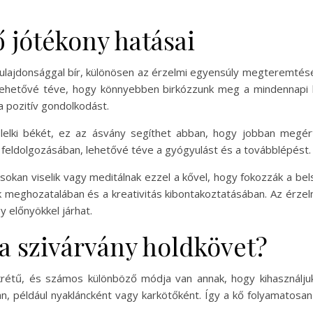
 jótékony hatásai
tulajdonsággal bír, különösen az érzelmi egyensúly megteremtés
ehetővé téve, hogy könnyebben birkózzunk meg a mindennapi ki
 pozitív gondolkodást.
 lelki békét, ez az ásvány segíthet abban, hogy jobban megé
k feldolgozásában, lehetővé téve a gyógyulást és a továbblépést.
an viselik vagy meditálnak ezzel a kővel, hogy fokozzák a bels
ek meghozatalában és a kreativitás kibontakoztatásában. Az érzel
y előnyökkel járhat.
a szivárvány holdkövet?
krétű, és számos különböző módja van annak, hogy kihasználjuk
n, például nyakláncként vagy karkötőként. Így a kő folyamatosa