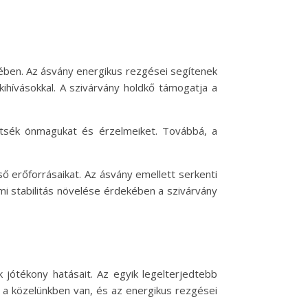
ében. Az ásvány energikus rezgései segítenek
hívásokkal. A szivárvány holdkő támogatja a
rtsék önmagukat és érzelmeiket. Továbbá, a
ő erőforrásaikat. Az ásvány emellett serkenti
mi stabilitás növelése érdekében a szivárvány
 jótékony hatásait. Az egyik legelterjedtebb
n a közelünkben van, és az energikus rezgései