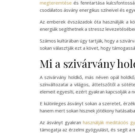
megteremtése
és fenntartása kulcsfontosság
csodálatos ásvány energikus színeivel és egye
Az emberek évszázadok óta használják a köv
energiák segíthetnek a stressz levezetésében
Számos kultúrában úgy tartják, hogy a szivárvá
sokan választják ezt a követ, hogy támogassák
Mi a szivárvány ho
A szivárvány holdkő, más néven opál holdkő
színváltozatai a világos, áttetszőtől a söt
elemeit egyesíti, ezért gyakran kapcsolják a nő
E különleges ásványt sokan a szeretet, érzé
hanem mert sokan hisznek jótékony hatásaiban
Az ásványt gyakran
használják meditációs gy
támogatja az érzelmi gyógyulást, és segít a m