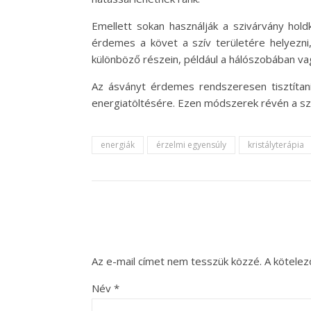
Emellett sokan használják a szivárvány hold
érdemes a követ a szív területére helyezni
különböző részein, például a hálószobában 
Az ásványt érdemes rendszeresen tisztítani 
energiatöltésére. Ezen módszerek révén a sz
energiák
érzelmi egyensúly
kristályterápia
Az e-mail címet nem tesszük közzé.
A kötele
Név
*