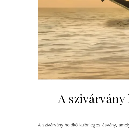
A szivárvány
A szivárvány holdkő különleges ásvány, ame