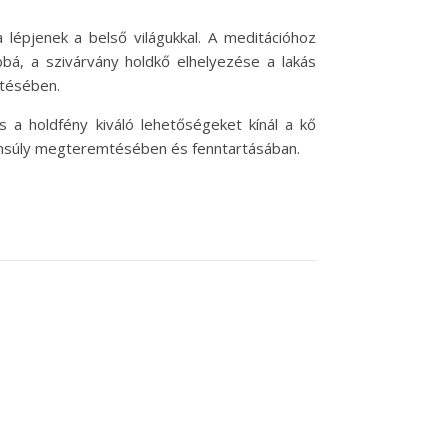
 lépjenek a belső világukkal. A meditációhoz
bá, a szivárvány holdkő elhelyezése a lakás
mtésében.
s a holdfény kiváló lehetőségeket kínál a kő
ensúly megteremtésében és fenntartásában.