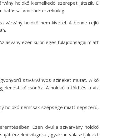
árvány holdkő kiemelkedő szerepet játszik. E
 hatással van ránk érzelmileg.
zivárvány holdkő nem kivétel. A benne rejlő
an.
. Az ásvány ezen különleges tulajdonságai miatt
 gyönyörű szivárványos színeket mutat. A kő
jelenést kölcsönöz. A holdkő a föld és a víz
vány holdkő nemcsak szépsége miatt népszerű,
remtésében. Ezen kívül a szivárvány holdkő
aját érzelmi világukat, gyakran választják ezt