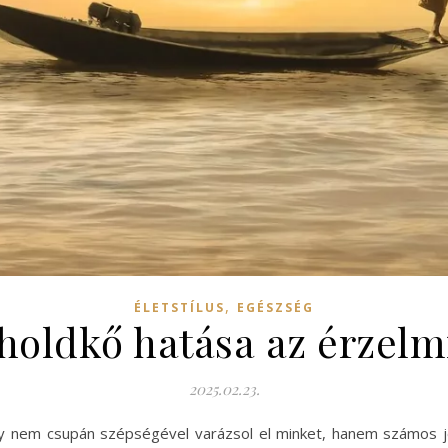
,
ÉLETSTÍLUS
EGÉSZSÉG
 holdkő hatása az érzelm
2025.02.23.
ly nem csupán szépségével varázsol el minket, hanem számos jó