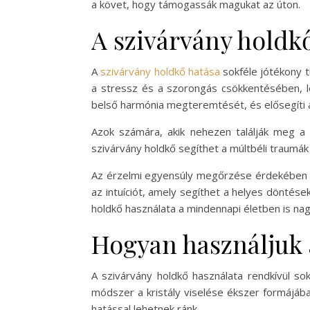
a követ, hogy támogassák magukat az úton.
A szivárvány holdkő
A
szivárvány holdkő hatása
sokféle jótékony 
a stressz és a szorongás csökkentésében, l
belső harmónia megteremtését, és elősegíti a
Azok számára, akik nehezen találják meg a
szivárvány holdkő segíthet a múltbéli traumá
Az érzelmi egyensúly megőrzése érdekében sok
az intuíciót, amely segíthet a helyes döntés
holdkő használata a mindennapi életben is nag
Hogyan használjuk 
A szivárvány holdkő használata rendkívül so
módszer a kristály viselése ékszer formájába
hatással lehetnek ránk.