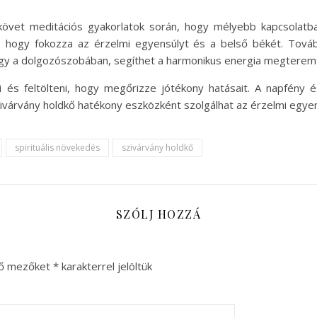
követ meditációs gyakorlatok során, hogy mélyebb kapcsolatba
, hogy fokozza az érzelmi egyensúlyt és a belső békét. Továb
vagy a dolgozószobában, segíthet a harmonikus energia megtere
és feltölteni, hogy megőrizze jótékony hatásait. A napfény é
ivárvány holdkő hatékony eszközként szolgálhat az érzelmi egy
spirituális növekedés
szivárvány holdkő
SZÓLJ HOZZÁ
ző mezőket
*
karakterrel jelöltük