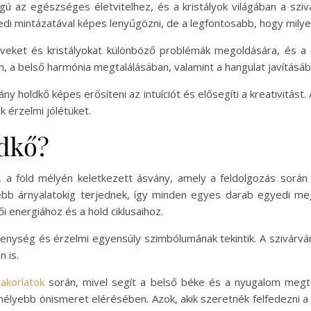
ú az egészséges életvitelhez, és a kristályok világában a sziv
di mintázatával képes lenyűgözni, de a legfontosabb, hogy milyen
eket és kristályokat különböző problémák megoldására, és a s
, a belső harmónia megtalálásában, valamint a hangulat javításáb
ny holdkő képes erősíteni az intuíciót és elősegíti a kreativitást
 érzelmi jólétüket.
ldkő?
, a föld mélyén keletkezett ásvány, amely a feldolgozás során
étebb árnyalatokig terjednek, így minden egyes darab egyedi meg
i energiához és a hold ciklusaihoz.
kenység és érzelmi egyensúly szimbólumának tekintik. A szivár
 is.
akorlatok
során, mivel segít a belső béke és a nyugalom megte
élyebb önismeret elérésében. Azok, akik szeretnék felfedezni a s