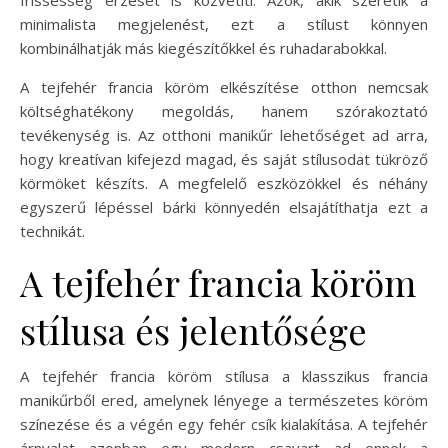
minimalista megjelenést, ezt a stílust könnyen
kombinálhatják más kiegészítőkkel és ruhadarabokkal.
A tejfehér francia köröm elkészítése otthon nemcsak
költséghatékony megoldás, hanem szórakoztató
tevékenység is. Az otthoni manikűr lehetőséget ad arra,
hogy kreatívan kifejezd magad, és saját stílusodat tükröző
körmöket készíts. A megfelelő eszközökkel és néhány
egyszerű lépéssel bárki könnyedén elsajátíthatja ezt a
technikát.
A tejfehér francia köröm
stílusa és jelentősége
A tejfehér francia köröm stílusa a klasszikus francia
manikűrből ered, amelynek lényege a természetes köröm
színezése és a végén egy fehér csík kialakítása. A tejfehér
árnyalat azonban egy modern csavart ad ennek a