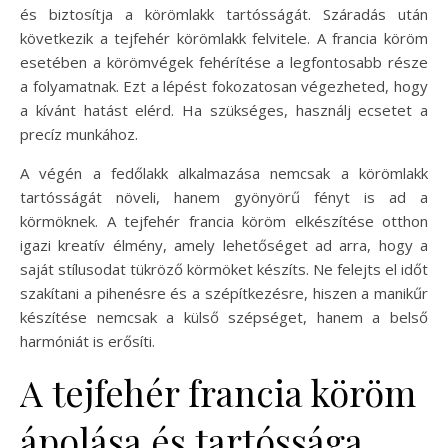
és biztosítja a körömlakk tartósságát. Száradás után
következik a tejfehér körömlakk felvitele. A francia köröm
esetében a körömvégek fehérítése a legfontosabb része
a folyamatnak. Ezt a lépést fokozatosan végezheted, hogy
a kívánt hatást elérd. Ha szükséges, használj ecsetet a
precíz munkához.
A végén a fedőlakk alkalmazása nemcsak a körömlakk
tartósságát növeli, hanem gyönyörű fényt is ad a
körmöknek. A tejfehér francia köröm elkészítése otthon
igazi kreatív élmény, amely lehetőséget ad arra, hogy a
saját stílusodat tükröző körmöket készíts. Ne felejts el időt
szakítani a pihenésre és a szépítkezésre, hiszen a manikűr
készítése nemcsak a külső szépséget, hanem a belső
harmóniát is erősíti.
A tejfehér francia köröm
ápolása és tartóssága