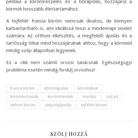
például a körömreszelés és a bőrápolás, hozzájárul a
körmök hosszabb élettartamához.
A tejfehér francia köröm nemcsak divatos, de könnyen
karbantartható is, ami ideálissá teszi a mindennapi viselet
számára. Az otthoni elkészítés, a megfelelő ápolás és a
tartósság titkai mind hozzájárulnak ahhoz, hogy a körmeid
mindig szép állapotban legyenek.
Ez a cikk nem számít orvosi tanácsnak. Egészségügyi
probléma esetén mindig fordulj orvoshoz!
francia köröm
körömápolás
körömdivat
körömtechnikák
körömtrendek
manikűr
nail art
otthoni köröm
szépségápolás
tejfehér köröm
SZÓLJ HOZZÁ