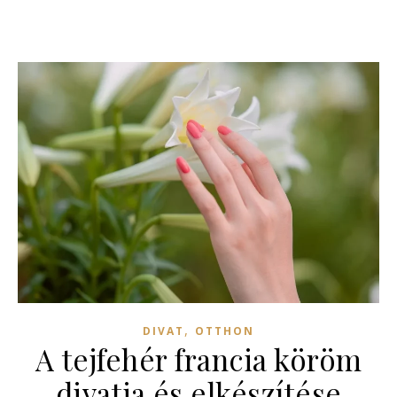
,
DIVAT
OTTHON
A tejfehér francia köröm
divatja és elkészítése