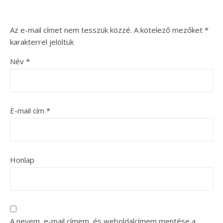
Az e-mail címet nem tesszük közzé.
A kötelező mezőket
*
karakterrel jelöltük
Név
*
E-mail cím
*
Honlap
A nevem, e-mail címem, és weboldalcímem mentése a