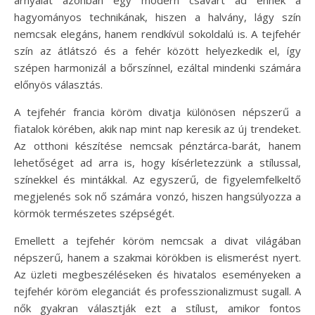
hagyományos technikának, hiszen a halvány, lágy szín
nemcsak elegáns, hanem rendkívül sokoldalú is. A tejfehér
szín az átlátszó és a fehér között helyezkedik el, így
szépen harmonizál a bőrszínnel, ezáltal mindenki számára
előnyös választás.
A tejfehér francia köröm divatja különösen népszerű a
fiatalok körében, akik nap mint nap keresik az új trendeket.
Az otthoni készítése nemcsak pénztárca-barát, hanem
lehetőséget ad arra is, hogy kísérletezzünk a stílussal,
színekkel és mintákkal. Az egyszerű, de figyelemfelkeltő
megjelenés sok nő számára vonzó, hiszen hangsúlyozza a
körmök természetes szépségét.
Emellett a tejfehér köröm nemcsak a divat világában
népszerű, hanem a szakmai körökben is elismerést nyert.
Az üzleti megbeszéléseken és hivatalos eseményeken a
tejfehér köröm eleganciát és professzionalizmust sugall. A
nők gyakran választják ezt a stílust, amikor fontos