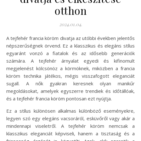
otthon
2024.01.04.
A tejfehér francia köröm divatja az utóbbi években jelentős
népszerűségnek örvend. Ez a klasszikus és elegáns stílus
egyaránt vonzó a fiatalok és az idősebb generációk
számára. A tejfehér árnyalat egyedi és kifinomult
megjelenést kölcsönöz a körmöknek, miközben a francia
köröm technika játékos, mégis visszafogott eleganciát
sugall. A nők gyakran keresnek olyan manikűr
megoldásokat, amelyek egyszerre trendiek és időtállóak,
és a tejfehér francia köröm pontosan ezt nyújtja.
Ez a stílus különösen alkalmas különböző eseményekre,
legyen szó egy elegáns vacsoráról, esküvőről vagy akár a
mindennapi viseletről. A tejfehér köröm nemcsak a
klasszikus eleganciát képviseli, hanem a tisztaság és a
frissesség érzését is közvetíti. Azok, akik szeretik a