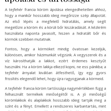
A tejfehér francia köröm ápolása elengedhetetlen ahhoz,
hogy a manikűr hosszabb ideig megőrizze szép állapotát.
Az első lépés a megfelelő hidratálás, amely segít
megelőzni a köröm és a körüli bőr kiszáradását. A kézkrém
használata naponta javasolt, hiszen a hidratált bőr és
körmök szebben mutatnak.
Fontos, hogy a körmöket mindig óvatosan kezeljük,
különösen, amikor házimunkát végzünk. A vegyszerek és a
víz károsíthatják a lakkot, ezért érdemes kesztyűt
használni. Ha a köröm lakkja elkezd kopni, ne ess pánikba; a
tejfehér árnyalat kiválóan átfesthető, így egy gyors
frissítés elegendő lehet, hogy újra ragyogjanak a körmeid.
A tejfehér francia köröm tartóssága nagymértékben függ a
felhasznált termékek minőségétől is. A jó minőségű
körömlakkok és alaplakkok hosszabb ideig tartják meg a
színt és a fényt. Emellett a rendszeres karbantartás, mint