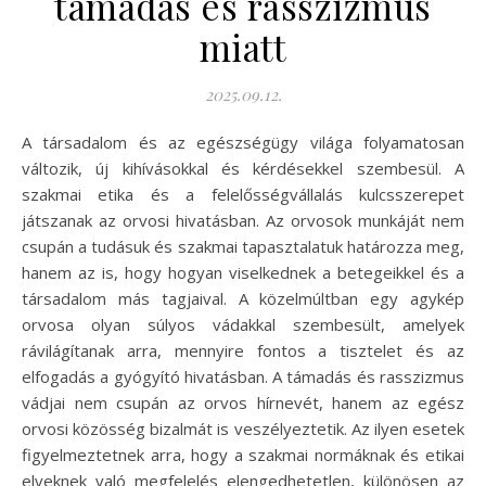
támadás és rasszizmus
miatt
2025.09.12.
A társadalom és az egészségügy világa folyamatosan
változik, új kihívásokkal és kérdésekkel szembesül. A
szakmai etika és a felelősségvállalás kulcsszerepet
játszanak az orvosi hivatásban. Az orvosok munkáját nem
csupán a tudásuk és szakmai tapasztalatuk határozza meg,
hanem az is, hogy hogyan viselkednek a betegeikkel és a
társadalom más tagjaival. A közelmúltban egy agykép
orvosa olyan súlyos vádakkal szembesült, amelyek
rávilágítanak arra, mennyire fontos a tisztelet és az
elfogadás a gyógyító hivatásban. A támadás és rasszizmus
vádjai nem csupán az orvos hírnevét, hanem az egész
orvosi közösség bizalmát is veszélyeztetik. Az ilyen esetek
figyelmeztetnek arra, hogy a szakmai normáknak és etikai
elveknek való megfelelés elengedhetetlen, különösen az