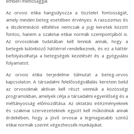
emberi méltósággal.
Az orvosi etika hangsúlyozza a tisztelet fontosságát,
amely minden beteg esetében érvényes. A rasszizmus és
a diszkrimináció elítélése nemcsak a jogi keretek között
fontos, hanem a szakmai etikai normák szempontjából is.
Az orvosoknak tudatában kell lenniük annak, hogy a
betegek különböző háttérrel rendelkeznek, és ez a háttér
befolyásolhatja a betegségek kezelését és a gyógyulási
folyamatot.
Az orvosi etika terjedelme túlmutat a beteg-orvos
kapcsolaton. A társadalmi felelősségvállalás keretein belül
az orvosoknak aktívan kell részt venniük a közösségi
programokban, amelyek célja a társadalmi egyenlőség és a
méltányosság előmozdítása. Az oktatási intézményeknek
és szakmai szervezeteknek együtt kell működniük annak
érdekében, hogy a jövő orvosai a legmagasabb szintű
etikai normák szerint végezhessék munkájukat.