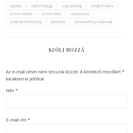
agykép
egészségügy
jogosultság
megbecsülés
orvosi eltiltás
orvosi etika
rasszizmus
szakmai felelősség
támadás
társadalmi problémák
SZÓLJ HOZZÁ
Az e-mail címet nem tesszük közzé.
A kötelező mezőket
*
karakterrel jelöltük
Név
*
E-mail cím
*