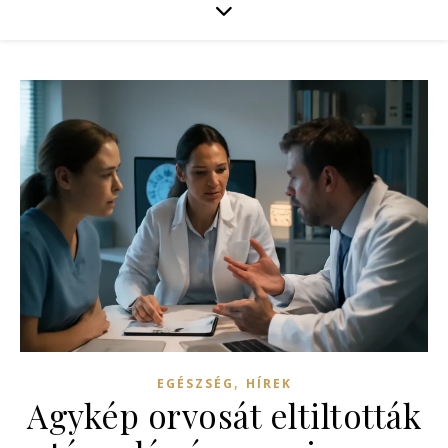
,
EGÉSZSÉG
HÍREK
Agykép orvosát eltiltották