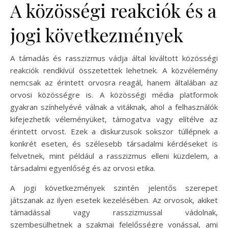
A közösségi reakciók és a
jogi következmények
A támadás és rasszizmus vádja által kiváltott közösségi
reakciók rendkívül összetettek lehetnek. A közvélemény
nemcsak az érintett orvosra reagál, hanem általában az
orvosi közösségre is. A közösségi média platformok
gyakran színhelyévé válnak a vitáknak, ahol a felhasználók
kifejezhetik véleményüket, támogatva vagy elítélve az
érintett orvost. Ezek a diskurzusok sokszor túllépnek a
konkrét eseten, és szélesebb társadalmi kérdéseket is
felvetnek, mint például a rasszizmus elleni küzdelem, a
társadalmi egyenlőség és az orvosi etika.
A jogi következmények szintén jelentős szerepet
játszanak az ilyen esetek kezelésében. Az orvosok, akiket
támadással vagy rasszizmussal vádolnak,
szembesülhetnek a szakmai felelősségre vonással, ami