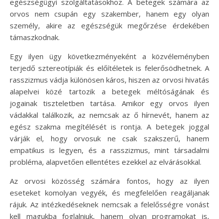
egészségügyi szolgáltatásokhoz. A betegek számára az
orvos nem csupán egy szakember, hanem egy olyan
személy, akire az egészségük megőrzése érdekében
támaszkodnak.
Egy ilyen ügy következményeként a közvéleményben
terjedő sztereotípiák és előítéletek is felerősödhetnek. A
rasszizmus vádja különösen káros, hiszen az orvosi hivatás
alapelvei közé tartozik a betegek méltóságának és
jogainak tiszteletben tartása. Amikor egy orvos ilyen
vádakkal találkozik, az nemcsak az ő hírnevét, hanem az
egész szakma megítélését is rontja. A betegek joggal
várják el, hogy orvosuk ne csak szakszerű, hanem
empatikus is legyen, és a rasszizmus, mint társadalmi
probléma, alapvetően ellentétes ezekkel az elvárásokkal.
Az orvosi közösség számára fontos, hogy az ilyen
eseteket komolyan vegyék, és megfelelően reagáljanak
rájuk. Az intézkedéseknek nemcsak a felelősségre vonást
kell magukba foglalniuk, hanem olyan programokat is,