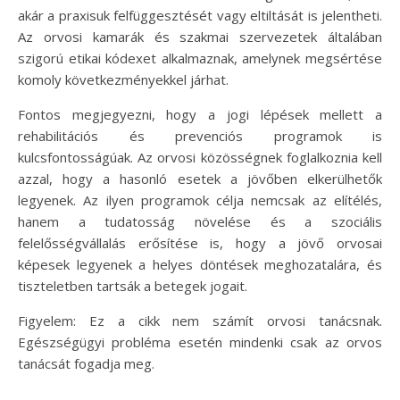
akár a praxisuk felfüggesztését vagy eltiltását is jelentheti.
Az orvosi kamarák és szakmai szervezetek általában
szigorú etikai kódexet alkalmaznak, amelynek megsértése
komoly következményekkel járhat.
Fontos megjegyezni, hogy a jogi lépések mellett a
rehabilitációs és prevenciós programok is
kulcsfontosságúak. Az orvosi közösségnek foglalkoznia kell
azzal, hogy a hasonló esetek a jövőben elkerülhetők
legyenek. Az ilyen programok célja nemcsak az elítélés,
hanem a tudatosság növelése és a szociális
felelősségvállalás erősítése is, hogy a jövő orvosai
képesek legyenek a helyes döntések meghozatalára, és
tiszteletben tartsák a betegek jogait.
Figyelem: Ez a cikk nem számít orvosi tanácsnak.
Egészségügyi probléma esetén mindenki csak az orvos
tanácsát fogadja meg.