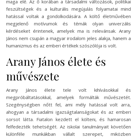
maga elé. Az ő korában a társadalmi változások, politikai
feszültségek és a kulturális megújulás folyamatai mind
hatással voltak a gondolkodására. A költő életművében
megjelenő motívumok és témák olyan univerzális
kérdéseket érintenek, amelyek ma is relevánsak. Arany
János nem csupán a magyar irodalom jeles alakja, hanem a
humanizmus és az emberi értékek szószólója is volt.
Arany János élete és
művészete
Arany János élete tele volt kihívásokkal és
megpróbáltatásokkal, amelyek formálták művészetét.
Szegénységben nőtt fel, ami mély hatással volt arra,
ahogyan a társadalmi igazságtalanságokat és az emberi
sorsot látta. Fiatalon kezdett el költeni, és hamarosan
felfedezték tehetségét. Az iskolai tanulmányait követően
különféle munkákban vállalt szerepet, miközben