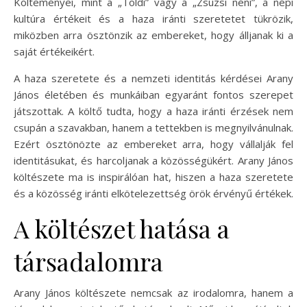
Költeményei, mint a „Toldi” vagy a „Zsuzsi néni”, a népi
kultúra értékeit és a haza iránti szeretetet tükrözik,
miközben arra ösztönzik az embereket, hogy álljanak ki a
saját értékeikért.
A haza szeretete és a nemzeti identitás kérdései Arany
János életében és munkáiban egyaránt fontos szerepet
játszottak. A költő tudta, hogy a haza iránti érzések nem
csupán a szavakban, hanem a tettekben is megnyilvánulnak.
Ezért ösztönözte az embereket arra, hogy vállalják fel
identitásukat, és harcoljanak a közösségükért. Arany János
költészete ma is inspirálóan hat, hiszen a haza szeretete
és a közösség iránti elkötelezettség örök érvényű értékek.
A költészet hatása a
társadalomra
Arany János költészete nemcsak az irodalomra, hanem a