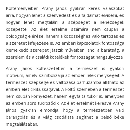
Költeményeiben Arany János gyakran keres válaszokat
arra, hogyan lehet a szenvedést és a fájdalmat elviselni, és
hogyan lehet megtalálni a szépséget a nehézségek
közepette. Az élet értelme számára nem csupán a
boldogság elérése, hanem a közösséghez való tartozás és
a szeretet kifejezése is. Az emberi kapcsolatok fontossága
kiemelkedő szerepet játszik műveiben, ahol a barátság, a
szerelem és a családi kötelékek fontosságát hangsúlyozza.
Arany János költészetében a természet is gyakori
motívum, amely szimbolizálja az emberi lélek mélységeit. A
természet szépsége és változása párhuzamba állítható az
emberi élet ciklikusságával. A költő szemében a természet
nem csupán környezet, hanem egyfajta tükör is, amelyben
az emberi sors tükröződik. Az élet értelmét keresve Arany
János gyakran elmondja, hogy a természetben való
barangolás és a világ csodálata segíthet a belső béke
megtalálásában.