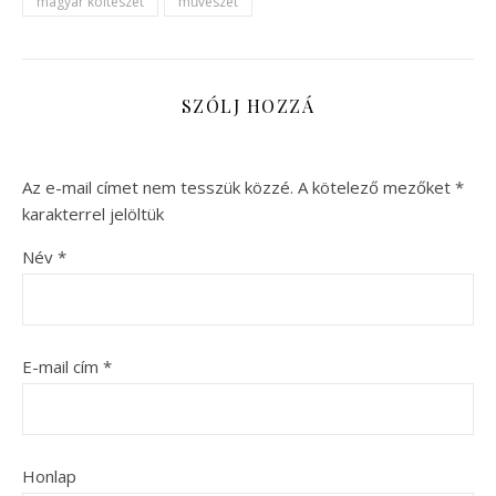
magyar költészet
művészet
SZÓLJ HOZZÁ
Az e-mail címet nem tesszük közzé.
A kötelező mezőket
*
karakterrel jelöltük
Név
*
E-mail cím
*
Honlap