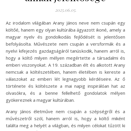
2025.06.05.
Az irodalom világában Arany János neve nem csupán egy
költőé, hanem egy olyan kultúrába ágyazott ikoné, amely a
magyar nyelv és gondolkodás fejlődését is jelentősen
befolyásolta. Művészete nem csupán a versformák és a
nyelvi kifejezés gazdagságáról tanúskodik, hanem arról is,
hogy a költő milyen mélyen megértette a társadalmi és
emberi viszonyokat. A 19. században élt és alkotott Arany
nemcsak a költészetében, hanem életében is kereste a
válaszokat az emberi lét legnagyobb kérdéseire. Az ő
története és költészete a mai napig inspirálóan hat az
olvasókra, és a benne fellelhető gondolatok mélyen
gyökereznek a magyar kultúrában.
Arany János életműve nem csupán a szépségről és a
művészetről szól, hanem arról is, hogy a költő miként
találta meg a helyét a világban, és milyen célokat tűzött ki