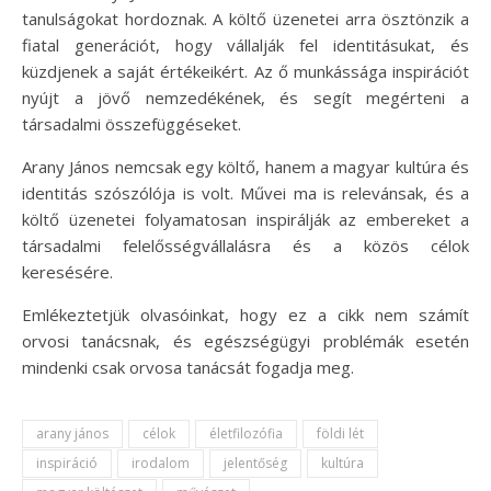
tanulságokat hordoznak. A költő üzenetei arra ösztönzik a
fiatal generációt, hogy vállalják fel identitásukat, és
küzdjenek a saját értékeikért. Az ő munkássága inspirációt
nyújt a jövő nemzedékének, és segít megérteni a
társadalmi összefüggéseket.
Arany János nemcsak egy költő, hanem a magyar kultúra és
identitás szószólója is volt. Művei ma is relevánsak, és a
költő üzenetei folyamatosan inspirálják az embereket a
társadalmi felelősségvállalásra és a közös célok
keresésére.
Emlékeztetjük olvasóinkat, hogy ez a cikk nem számít
orvosi tanácsnak, és egészségügyi problémák esetén
mindenki csak orvosa tanácsát fogadja meg.
arany jános
célok
életfilozófia
földi lét
inspiráció
irodalom
jelentőség
kultúra