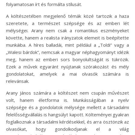
folyamatosan írt és formálta stílusát.
A költészetében megjelenő témák közé tartozik a haza
szeretete, a természet szépsége és az emberi lét
mélységei. Arany nem csak a romantikus eszményeket
követte, hanem a realista irányzatok elemeit is beépítette
munkáiba. A híres balladái, mint például a „Toldi” vagy a
„Walesi bárdok”, nemcsak a magyar néphagyományt idézik
meg, hanem az emberi sors bonyolultságát is tükrözik.
Ezek a művek egyaránt nyújtanak szórakozást és mély
gondolatokat, amelyek a mai olvasók számára is
relevánsak.
Arany János számára a költészet nem csupán művészet
volt, hanem életforma is. Munkásságában a nyelv
szépsége és a gondolatok mélysége mellett a társadalmi
felelősségvállalás is hangsúlyt kapott. Költeményei gyakran
foglalkoznak a társadalmi kérdésekkel, és arra ösztönzik az
olvasókat, hogy gondolkodjanak el a világ