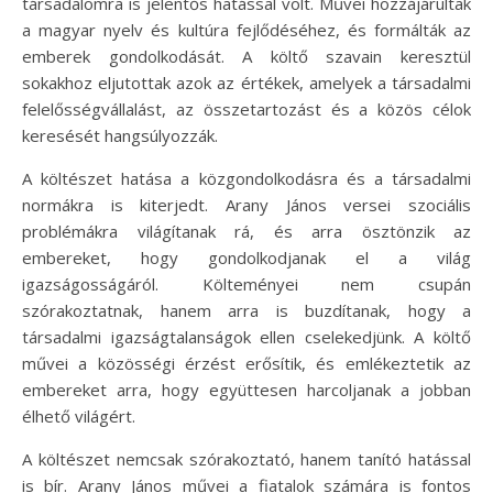
társadalomra is jelentős hatással volt. Művei hozzájárultak
a magyar nyelv és kultúra fejlődéséhez, és formálták az
emberek gondolkodását. A költő szavain keresztül
sokakhoz eljutottak azok az értékek, amelyek a társadalmi
felelősségvállalást, az összetartozást és a közös célok
keresését hangsúlyozzák.
A költészet hatása a közgondolkodásra és a társadalmi
normákra is kiterjedt. Arany János versei szociális
problémákra világítanak rá, és arra ösztönzik az
embereket, hogy gondolkodjanak el a világ
igazságosságáról. Költeményei nem csupán
szórakoztatnak, hanem arra is buzdítanak, hogy a
társadalmi igazságtalanságok ellen cselekedjünk. A költő
művei a közösségi érzést erősítik, és emlékeztetik az
embereket arra, hogy együttesen harcoljanak a jobban
élhető világért.
A költészet nemcsak szórakoztató, hanem tanító hatással
is bír. Arany János művei a fiatalok számára is fontos