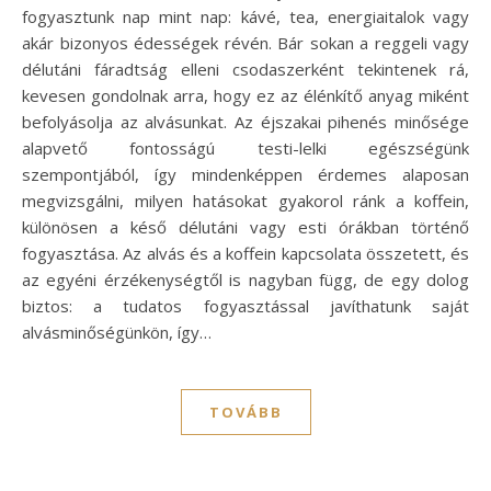
fogyasztunk nap mint nap: kávé, tea, energiaitalok vagy
akár bizonyos édességek révén. Bár sokan a reggeli vagy
délutáni fáradtság elleni csodaszerként tekintenek rá,
kevesen gondolnak arra, hogy ez az élénkítő anyag miként
befolyásolja az alvásunkat. Az éjszakai pihenés minősége
alapvető fontosságú testi-lelki egészségünk
szempontjából, így mindenképpen érdemes alaposan
megvizsgálni, milyen hatásokat gyakorol ránk a koffein,
különösen a késő délutáni vagy esti órákban történő
fogyasztása. Az alvás és a koffein kapcsolata összetett, és
az egyéni érzékenységtől is nagyban függ, de egy dolog
biztos: a tudatos fogyasztással javíthatunk saját
alvásminőségünkön, így…
TOVÁBB