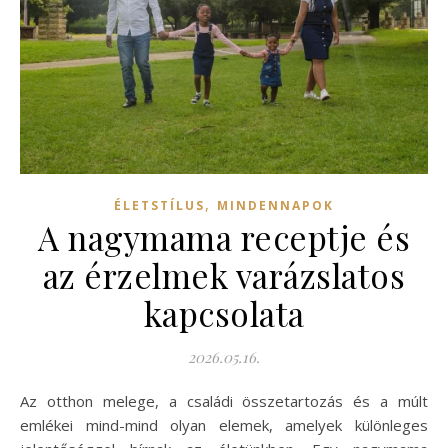
,
ÉLETSTÍLUS
MINDENNAPOK
A nagymama receptje és
az érzelmek varázslatos
kapcsolata
2026.05.16.
Az otthon melege, a családi összetartozás és a múlt
emlékei mind-mind olyan elemek, amelyek különleges