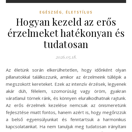
,
EGÉSZSÉG
ÉLETSTÍLUS
Hogyan kezeld az erős
érzelmeket hatékonyan és
tudatosan
2026.05.18.
Az életünk során elkerülhetetlen, hogy időnként olyan
pillanatokkal találkozzunk, amikor az érzelmeink túllépik a
megszokott kereteket. Ezek az intenzív érzések, legyenek
akár düh, félelem, szomorúság vagy öröm, gyakran
váratlanul törnek ránk, és könnyen eluralkodhatnak rajtunk.
Az erős érzelmek kezelése nemcsak az önismeretünk
fejlesztése miatt fontos, hanem azért is, hogy megőrizzük
a belső egyensúlyunkat és fenntartsuk a harmonikus
kapcsolatainkat. Ha nem tanuljuk meg tudatosan irányítani