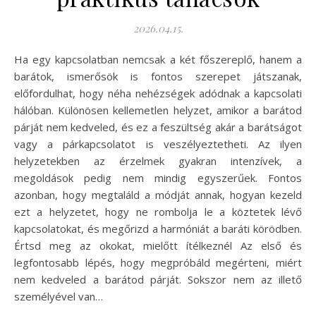
2026.04.15.
Ha egy kapcsolatban nemcsak a két főszereplő, hanem a
barátok, ismerősök is fontos szerepet játszanak,
előfordulhat, hogy néha nehézségek adódnak a kapcsolati
hálóban. Különösen kellemetlen helyzet, amikor a barátod
párját nem kedveled, és ez a feszültség akár a barátságot
vagy a párkapcsolatot is veszélyeztetheti. Az ilyen
helyzetekben az érzelmek gyakran intenzívek, a
megoldások pedig nem mindig egyszerűek. Fontos
azonban, hogy megtaláld a módját annak, hogyan kezeld
ezt a helyzetet, hogy ne rombolja le a köztetek lévő
kapcsolatokat, és megőrizd a harmóniát a baráti körödben.
Értsd meg az okokat, mielőtt ítélkeznél Az első és
legfontosabb lépés, hogy megpróbáld megérteni, miért
nem kedveled a barátod párját. Sokszor nem az illető
személyével van…