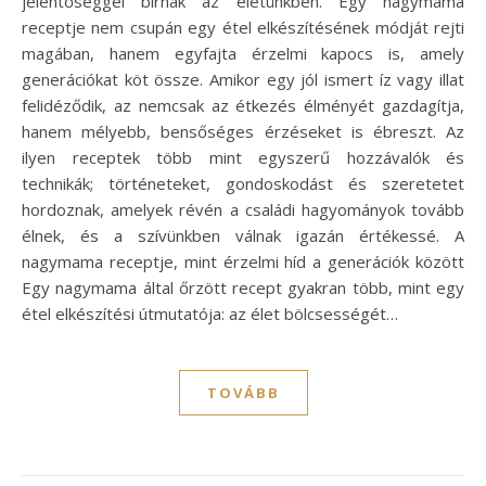
jelentőséggel bírnak az életünkben. Egy nagymama
receptje nem csupán egy étel elkészítésének módját rejti
magában, hanem egyfajta érzelmi kapocs is, amely
generációkat köt össze. Amikor egy jól ismert íz vagy illat
felidéződik, az nemcsak az étkezés élményét gazdagítja,
hanem mélyebb, bensőséges érzéseket is ébreszt. Az
ilyen receptek több mint egyszerű hozzávalók és
technikák; történeteket, gondoskodást és szeretetet
hordoznak, amelyek révén a családi hagyományok tovább
élnek, és a szívünkben válnak igazán értékessé. A
nagymama receptje, mint érzelmi híd a generációk között
Egy nagymama által őrzött recept gyakran több, mint egy
étel elkészítési útmutatója: az élet bölcsességét…
TOVÁBB