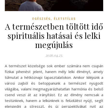
,
EGÉSZSÉG
ÉLETSTÍLUS
A természetben töltött idő
spirituális hatásai és lelki
megújulás
2026.04.23.
A természet közelsége sok ember számára nem csupán
fizikai pihenést jelent, hanem mély lelki élményt, amely
túlmutat a hétköznapi tapasztalatokon. Amikor kilépünk a
városi zajból és betoppanunk a természet nyugodt
világába, valami megmagyarázhatatlan harmónia és belső
csend veszi át az irányítást. Ez az élmény nemcsak a
testünknek, hanem a lelkünknek is felüdülést nyújt, segít
elengedni a stresszt, és új perspektívákat nyit az