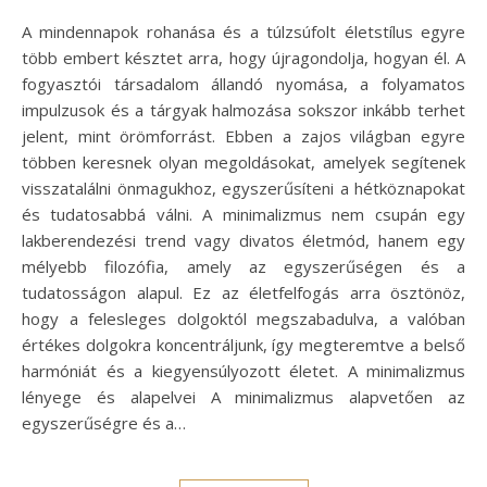
A mindennapok rohanása és a túlzsúfolt életstílus egyre
több embert késztet arra, hogy újragondolja, hogyan él. A
fogyasztói társadalom állandó nyomása, a folyamatos
impulzusok és a tárgyak halmozása sokszor inkább terhet
jelent, mint örömforrást. Ebben a zajos világban egyre
többen keresnek olyan megoldásokat, amelyek segítenek
visszatalálni önmagukhoz, egyszerűsíteni a hétköznapokat
és tudatosabbá válni. A minimalizmus nem csupán egy
lakberendezési trend vagy divatos életmód, hanem egy
mélyebb filozófia, amely az egyszerűségen és a
tudatosságon alapul. Ez az életfelfogás arra ösztönöz,
hogy a felesleges dolgoktól megszabadulva, a valóban
értékes dolgokra koncentráljunk, így megteremtve a belső
harmóniát és a kiegyensúlyozott életet. A minimalizmus
lényege és alapelvei A minimalizmus alapvetően az
egyszerűségre és a…