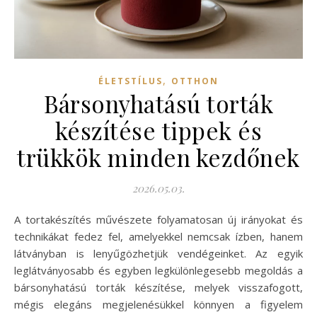
,
ÉLETSTÍLUS
OTTHON
Bársonyhatású torták
készítése tippek és
trükkök minden kezdőnek
2026.05.03.
A tortakészítés művészete folyamatosan új irányokat és
technikákat fedez fel, amelyekkel nemcsak ízben, hanem
látványban is lenyűgözhetjük vendégeinket. Az egyik
leglátványosabb és egyben legkülönlegesebb megoldás a
bársonyhatású torták készítése, melyek visszafogott,
mégis elegáns megjelenésükkel könnyen a figyelem