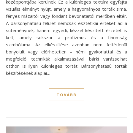
középpontjába kerülnek. Ez a különleges textúra egyfajta
vizuális élményt nyújt, amely a hagyományos torták sima,
fényes mázaitól vagy fondant bevonataitól merőben eltér.
A bársonyhatású felület nemcsak esztétikai értéket ad a
süteménynek, hanem egyedi, kézzel készített érzetet is
kelt, amely sokszor a profizmus és a finomság
szimbóluma. Az elkészítése azonban nem feltétlenül
bonyolult vagy elérhetetlen – némi gyakorlattal és a
megfelelő technikák alkalmazásával bárki varázsolhat
otthon is ilyen különleges tortát. Bársonyhatású torták
készítésének alapjai…
TOVÁBB