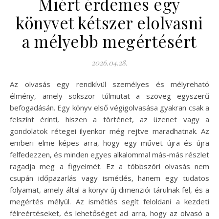
Miért érdemes egy
könyvet kétszer elolvasni
a mélyebb megértésért
2026.04.28.
Az olvasás egy rendkívül személyes és mélyreható
élmény, amely sokszor túlmutat a szöveg egyszerű
befogadásán. Egy könyv első végigolvasása gyakran csak a
felszínt érinti, hiszen a történet, az üzenet vagy a
gondolatok rétegei ilyenkor még rejtve maradhatnak. Az
emberi elme képes arra, hogy egy művet újra és újra
felfedezzen, és minden egyes alkalommal más-más részlet
ragadja meg a figyelmét. Ez a többszöri olvasás nem
csupán időpazarlás vagy ismétlés, hanem egy tudatos
folyamat, amely által a könyv új dimenziói tárulnak fel, és a
megértés mélyül. Az ismétlés segít feloldani a kezdeti
félreértéseket, és lehetőséget ad arra, hogy az olvasó a