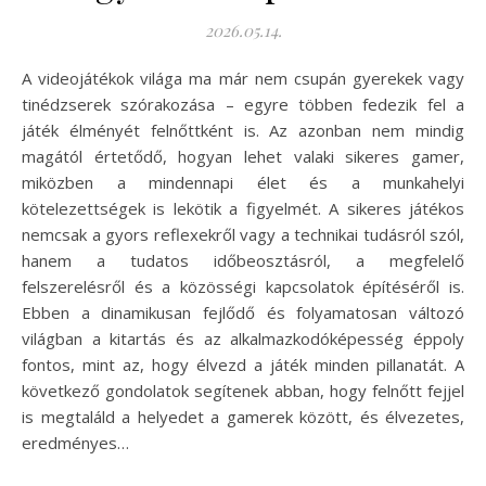
2026.05.14.
A videojátékok világa ma már nem csupán gyerekek vagy
tinédzserek szórakozása – egyre többen fedezik fel a
játék élményét felnőttként is. Az azonban nem mindig
magától értetődő, hogyan lehet valaki sikeres gamer,
miközben a mindennapi élet és a munkahelyi
kötelezettségek is lekötik a figyelmét. A sikeres játékos
nemcsak a gyors reflexekről vagy a technikai tudásról szól,
hanem a tudatos időbeosztásról, a megfelelő
felszerelésről és a közösségi kapcsolatok építéséről is.
Ebben a dinamikusan fejlődő és folyamatosan változó
világban a kitartás és az alkalmazkodóképesség éppoly
fontos, mint az, hogy élvezd a játék minden pillanatát. A
következő gondolatok segítenek abban, hogy felnőtt fejjel
is megtaláld a helyedet a gamerek között, és élvezetes,
eredményes…