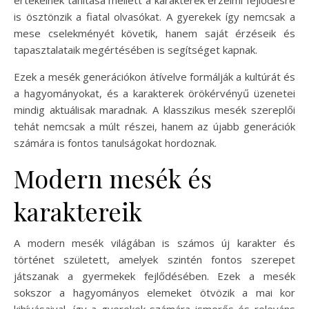
is ösztönzik a fiatal olvasókat. A gyerekek így nemcsak a
mese cselekményét követik, hanem saját érzéseik és
tapasztalataik megértésében is segítséget kapnak.
Ezek a mesék generációkon átívelve formálják a kultúrát és
a hagyományokat, és a karakterek örökérvényű üzenetei
mindig aktuálisak maradnak. A klasszikus mesék szereplői
tehát nemcsak a múlt részei, hanem az újabb generációk
számára is fontos tanulságokat hordoznak.
Modern mesék és
karaktereik
A modern mesék világában is számos új karakter és
történet született, amelyek szintén fontos szerepet
játszanak a gyermekek fejlődésében. Ezek a mesék
sokszor a hagyományos elemeket ötvözik a mai kor
kihívásaival, így a gyerekek számára ismerős és releváns