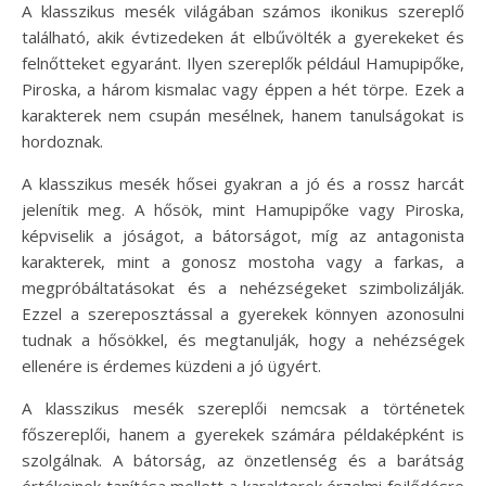
A klasszikus mesék világában számos ikonikus szereplő
található, akik évtizedeken át elbűvölték a gyerekeket és
felnőtteket egyaránt. Ilyen szereplők például Hamupipőke,
Piroska, a három kismalac vagy éppen a hét törpe. Ezek a
karakterek nem csupán mesélnek, hanem tanulságokat is
hordoznak.
A klasszikus mesék hősei gyakran a jó és a rossz harcát
jelenítik meg. A hősök, mint Hamupipőke vagy Piroska,
képviselik a jóságot, a bátorságot, míg az antagonista
karakterek, mint a gonosz mostoha vagy a farkas, a
megpróbáltatásokat és a nehézségeket szimbolizálják.
Ezzel a szereposztással a gyerekek könnyen azonosulni
tudnak a hősökkel, és megtanulják, hogy a nehézségek
ellenére is érdemes küzdeni a jó ügyért.
A klasszikus mesék szereplői nemcsak a történetek
főszereplői, hanem a gyerekek számára példaképként is
szolgálnak. A bátorság, az önzetlenség és a barátság
értékeinek tanítása mellett a karakterek érzelmi fejlődésre