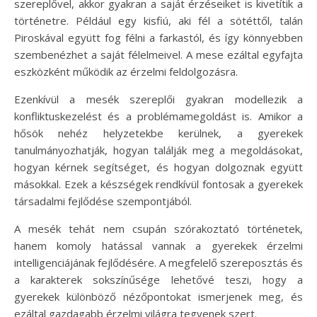
szereplővel, akkor gyakran a saját érzéseiket is kivetítik a
történetre. Például egy kisfiú, aki fél a sötéttől, talán
Piroskával együtt fog félni a farkastól, és így könnyebben
szembenézhet a saját félelmeivel. A mese ezáltal egyfajta
eszközként működik az érzelmi feldolgozásra.
Ezenkívül a mesék szereplői gyakran modellezik a
konfliktuskezelést és a problémamegoldást is. Amikor a
hősök nehéz helyzetekbe kerülnek, a gyerekek
tanulmányozhatják, hogyan találják meg a megoldásokat,
hogyan kérnek segítséget, és hogyan dolgoznak együtt
másokkal. Ezek a készségek rendkívül fontosak a gyerekek
társadalmi fejlődése szempontjából.
A mesék tehát nem csupán szórakoztató történetek,
hanem komoly hatással vannak a gyerekek érzelmi
intelligenciájának fejlődésére. A megfelelő szereposztás és
a karakterek sokszínűsége lehetővé teszi, hogy a
gyerekek különböző nézőpontokat ismerjenek meg, és
ezáltal gazdagabb érzelmi világra tegyenek szert.