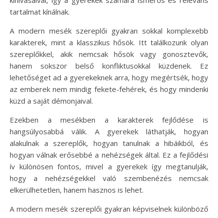
tartalmat kínálnak.
A modern mesék szereplői gyakran sokkal komplexebb
karakterek, mint a klasszikus hősök. Itt találkozunk olyan
szereplőkkel, akik nemcsak hősök vagy gonosztevők,
hanem sokszor belső konfliktusokkal küzdenek. Ez
lehetőséget ad a gyerekeknek arra, hogy megértsék, hogy
az emberek nem mindig fekete-fehérek, és hogy mindenki
küzd a saját démonjaival.
Ezekben a mesékben a karakterek fejlődése is
hangsúlyosabbá válik. A gyerekek láthatják, hogyan
alakulnak a szereplők, hogyan tanulnak a hibáikból, és
hogyan válnak erősebbé a nehézségek által. Ez a fejlődési
ív különösen fontos, mivel a gyerekek így megtanulják,
hogy a nehézségekkel való szembenézés nemcsak
elkerülhetetlen, hanem hasznos is lehet.
A modern mesék szereplői gyakran képviselnek különböző