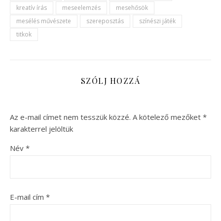
kreatív írás
meseelemzés
mesehősök
mesélés művészete
szereposztás
színészi játék
titkok
SZÓLJ HOZZÁ
Az e-mail címet nem tesszük közzé.
A kötelező mezőket
*
karakterrel jelöltük
Név
*
E-mail cím
*