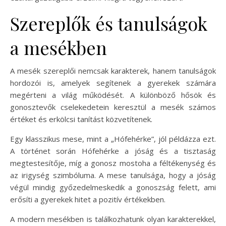
Szereplők és tanulságok
a mesékben
A mesék szereplői nemcsak karakterek, hanem tanulságok
hordozói is, amelyek segítenek a gyerekek számára
megérteni a világ működését. A különböző hősök és
gonosztevők cselekedetein keresztül a mesék számos
értéket és erkölcsi tanítást közvetítenek.
Egy klasszikus mese, mint a „Hófehérke”, jól példázza ezt.
A történet során Hófehérke a jóság és a tisztaság
megtestesítője, míg a gonosz mostoha a féltékenység és
az irigység szimbóluma. A mese tanulsága, hogy a jóság
végül mindig győzedelmeskedik a gonoszság felett, ami
erősíti a gyerekek hitet a pozitív értékekben.
A modern mesékben is találkozhatunk olyan karakterekkel,