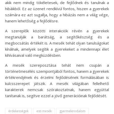
akik nem mindig tökéletesek, de fejlődnek és tanulnak a
hibáikból. Ez az üzenet rendkívül fontos, hiszen a gyerekek
számára ez azt sugallja, hogy a hibázás nem a világ vége,
hanem lehetőség a fejlődésre.
A szereplők közötti interakciók révén a gyerekek
megtanulják a barátság, a segítőkészség és a
megbocsátás értékét is. A mesék tehát olyan tanulságokat
kínálnak, amelyek segítik a gyerekeket a mindennapi élet
kihívásaival való megküzdésben.
A mesék szereposztása tehát nem csupán a
történetmesélés szempontjából fontos, hanem a gyerekek
értékrendjének és érzelmi fejlődésének formálásában is
kulcsszerepet játszik. A mesék világában fellelhető
karakterek nemcsak szórakoztatnak, hanem egyúttal
tanítanak is, segítve ezzel a jövő generációinak fejlődését.
érdekességek
esti mesék
gyermekirodalom