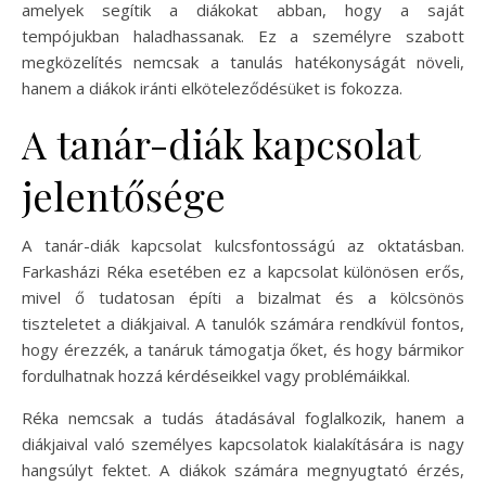
amelyek segítik a diákokat abban, hogy a saját
tempójukban haladhassanak. Ez a személyre szabott
megközelítés nemcsak a tanulás hatékonyságát növeli,
hanem a diákok iránti elköteleződésüket is fokozza.
A tanár-diák kapcsolat
jelentősége
A tanár-diák kapcsolat kulcsfontosságú az oktatásban.
Farkasházi Réka esetében ez a kapcsolat különösen erős,
mivel ő tudatosan építi a bizalmat és a kölcsönös
tiszteletet a diákjaival. A tanulók számára rendkívül fontos,
hogy érezzék, a tanáruk támogatja őket, és hogy bármikor
fordulhatnak hozzá kérdéseikkel vagy problémáikkal.
Réka nemcsak a tudás átadásával foglalkozik, hanem a
diákjaival való személyes kapcsolatok kialakítására is nagy
hangsúlyt fektet. A diákok számára megnyugtató érzés,