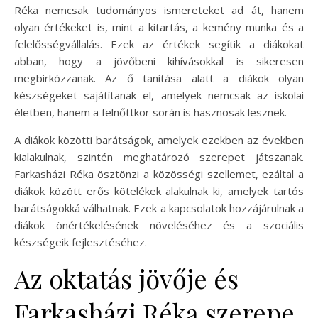
Réka nemcsak tudományos ismereteket ad át, hanem
olyan értékeket is, mint a kitartás, a kemény munka és a
felelősségvállalás. Ezek az értékek segítik a diákokat
abban, hogy a jövőbeni kihívásokkal is sikeresen
megbirkózzanak. Az ő tanítása alatt a diákok olyan
készségeket sajátítanak el, amelyek nemcsak az iskolai
életben, hanem a felnőttkor során is hasznosak lesznek.
A diákok közötti barátságok, amelyek ezekben az években
kialakulnak, szintén meghatározó szerepet játszanak.
Farkasházi Réka ösztönzi a közösségi szellemet, ezáltal a
diákok között erős kötelékek alakulnak ki, amelyek tartós
barátságokká válhatnak. Ezek a kapcsolatok hozzájárulnak a
diákok önértékelésének növeléséhez és a szociális
készségeik fejlesztéséhez.
Az oktatás jövője és
Farkasházi Réka szerepe