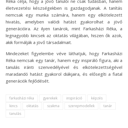
Réka célja, hogy a jövő tanulói ne csak tudásban, hanem
életvezetési készségekben is gazdagodjanak. A tanítás
nemcsak egy munka számára, hanem egy elkötelezett
hivatás, amelyben valódi hatást gyakorolhat a jövő
generációira. Az ilyen tanárok, mint Farkasházi Réka, a
legnagyobb kincsek az oktatás világában, hiszen ők azok,
akik formálják a jövő társadalmait.
Mindezeket figyelembe véve láthatjuk, hogy Farkasházi
Réka nemcsak egy tanár, hanem egy inspiráló figura, aki a
tanulás iránti szenvedélyével és elkötelezettségével
maradandó hatást gyakorol diákjaira, és elősegíti a fiatal
generációk fejlődését.
farkasházi réka
gyerekek
inspiráció
képzés
kincs
oktatás
szakma
szerepmodellek
tanár
tanulás