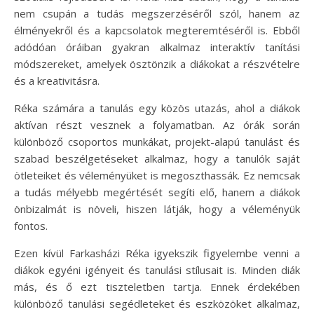
nem csupán a tudás megszerzéséről szól, hanem az
élményekről és a kapcsolatok megteremtéséről is. Ebből
adódóan óráiban gyakran alkalmaz interaktív tanítási
módszereket, amelyek ösztönzik a diákokat a részvételre
és a kreativitásra.
Réka számára a tanulás egy közös utazás, ahol a diákok
aktívan részt vesznek a folyamatban. Az órák során
különböző csoportos munkákat, projekt-alapú tanulást és
szabad beszélgetéseket alkalmaz, hogy a tanulók saját
ötleteiket és véleményüket is megoszthassák. Ez nemcsak
a tudás mélyebb megértését segíti elő, hanem a diákok
önbizalmát is növeli, hiszen látják, hogy a véleményük
fontos.
Ezen kívül Farkasházi Réka igyekszik figyelembe venni a
diákok egyéni igényeit és tanulási stílusait is. Minden diák
más, és ő ezt tiszteletben tartja. Ennek érdekében
különböző tanulási segédleteket és eszközöket alkalmaz,