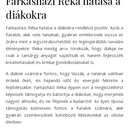
Farkasházi Réka hatása a
diákokra
Farkasházi Réka hatása a diákokra rendkívül pozitív. Azok a
fiatalok, akik vele tanulnak, gyakran emlékeznek vissza az
óráira mint a legszórakoztatóbb és leginspirálóbb tanulási
élményekre. Réka mindig arra törekszik, hogy diákjai ne
csak a tantárgy anyagát sajátítsák el, hanem fejlesszék
kreativitásukat és kritikai gondolkodásukat is.
A diákok számára fontos, hogy lássák, a tanáruk valóban
érdekli őket, és hajlandó időt és energiát fektetni a
fejlődésükbe. Farkasházi Réka éppen ezt a megközelítést
képviseli: támogatja és bátorítja a diákokat, hogy merjenek
nagyot álmodni, és ne féljenek a kudarctól. Az ilyen típusú
támogatás különösen fontos a fiatalok számára, akik
gyakran szembesülnek különböző kihívásokkal az iskolai
életben.