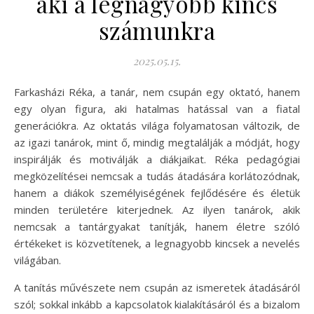
aki a legnagyobb kincs
számunkra
2025.05.15.
Farkasházi Réka, a tanár, nem csupán egy oktató, hanem
egy olyan figura, aki hatalmas hatással van a fiatal
generációkra. Az oktatás világa folyamatosan változik, de
az igazi tanárok, mint ő, mindig megtalálják a módját, hogy
inspirálják és motiválják a diákjaikat. Réka pedagógiai
megközelítései nemcsak a tudás átadására korlátozódnak,
hanem a diákok személyiségének fejlődésére és életük
minden területére kiterjednek. Az ilyen tanárok, akik
nemcsak a tantárgyakat tanítják, hanem életre szóló
értékeket is közvetítenek, a legnagyobb kincsek a nevelés
világában.
A tanítás művészete nem csupán az ismeretek átadásáról
szól; sokkal inkább a kapcsolatok kialakításáról és a bizalom