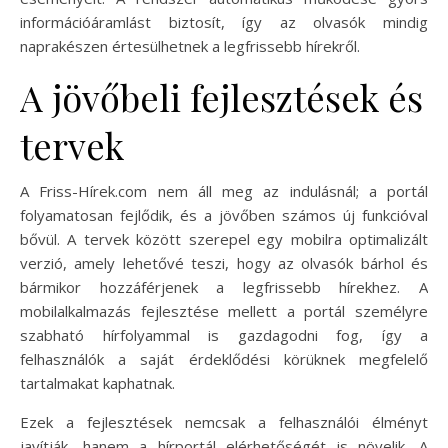
információáramlást biztosít, így az olvasók mindig
naprakészen értesülhetnek a legfrissebb hírekről.
A jövőbeli fejlesztések és
tervek
A Friss-Hírek.com nem áll meg az indulásnál; a portál
folyamatosan fejlődik, és a jövőben számos új funkcióval
bővül. A tervek között szerepel egy mobilra optimalizált
verzió, amely lehetővé teszi, hogy az olvasók bárhol és
bármikor hozzáférjenek a legfrissebb hírekhez. A
mobilalkalmazás fejlesztése mellett a portál személyre
szabható hírfolyammal is gazdagodni fog, így a
felhasználók a saját érdeklődési körüknek megfelelő
tartalmakat kaphatnak.
Ezek a fejlesztések nemcsak a felhasználói élményt
javítják, hanem a hírportál elérhetőségét is növelik. A