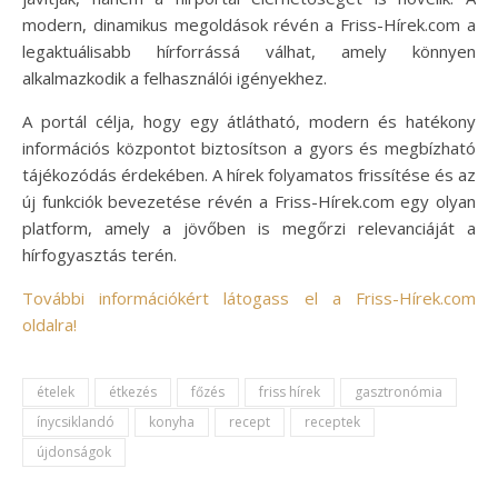
modern, dinamikus megoldások révén a Friss-Hírek.com a
legaktuálisabb hírforrássá válhat, amely könnyen
alkalmazkodik a felhasználói igényekhez.
A portál célja, hogy egy átlátható, modern és hatékony
információs központot biztosítson a gyors és megbízható
tájékozódás érdekében. A hírek folyamatos frissítése és az
új funkciók bevezetése révén a Friss-Hírek.com egy olyan
platform, amely a jövőben is megőrzi relevanciáját a
hírfogyasztás terén.
További információkért látogass el a Friss-Hírek.com
oldalra!
ételek
étkezés
főzés
friss hírek
gasztronómia
ínycsiklandó
konyha
recept
receptek
újdonságok