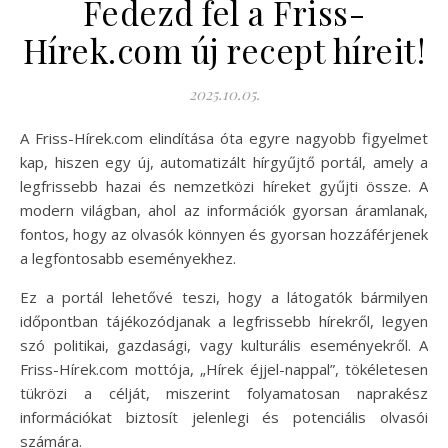
Fedezd fel a Friss-
Hírek.com új recept híreit!
2025.10.05.
A Friss-Hírek.com elindítása óta egyre nagyobb figyelmet
kap, hiszen egy új, automatizált hírgyűjtő portál, amely a
legfrissebb hazai és nemzetközi híreket gyűjti össze. A
modern világban, ahol az információk gyorsan áramlanak,
fontos, hogy az olvasók könnyen és gyorsan hozzáférjenek
a legfontosabb eseményekhez.
Ez a portál lehetővé teszi, hogy a látogatók bármilyen
időpontban tájékozódjanak a legfrissebb hírekről, legyen
szó politikai, gazdasági, vagy kulturális eseményekről. A
Friss-Hírek.com mottója, „Hírek éjjel-nappal”, tökéletesen
tükrözi a célját, miszerint folyamatosan naprakész
információkat biztosít jelenlegi és potenciális olvasói
számára.