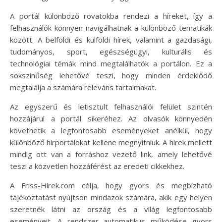
A portál különböző rovatokba rendezi a híreket, így a
felhasználók könnyen navigálhatnak a különböző tematikák
között. A belföldi és külföldi hírek, valamint a gazdasági,
tudományos, sport, egészségügyi, kulturális és
technológiai témák mind megtalálhatók a portálon. Ez a
sokszínűség lehetővé teszi, hogy minden érdeklődő
megtalálja a számára releváns tartalmakat.
Az egyszerű és letisztult felhasználói felület szintén
hozzájárul a portál sikeréhez. Az olvasók könnyedén
követhetik a legfontosabb eseményeket anélkül, hogy
különböző hírportálokat kellene megnyitniuk. A hírek mellett
mindig ott van a forráshoz vezető link, amely lehetővé
teszi a közvetlen hozzáférést az eredeti cikkekhez.
A Friss-Hírek.com célja, hogy gyors és megbízható
tájékoztatást nyújtson mindazok számára, akik egy helyen
szeretnék látni az ország és a világ legfontosabb
eseményeit. A rendszer automatikus működése gyors