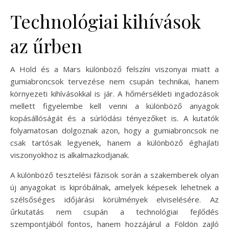
Technológiai kihívások
az űrben
A Hold és a Mars különböző felszíni viszonyai miatt a
gumiabroncsok tervezése nem csupán technikai, hanem
környezeti kihívásokkal is jár. A hőmérsékleti ingadozások
mellett figyelembe kell venni a különböző anyagok
kopásállóságát és a súrlódási tényezőket is. A kutatók
folyamatosan dolgoznak azon, hogy a gumiabroncsok ne
csak tartósak legyenek, hanem a különböző éghajlati
viszonyokhoz is alkalmazkodjanak.
A különböző tesztelési fázisok során a szakemberek olyan
új anyagokat is kipróbálnak, amelyek képesek lehetnek a
szélsőséges időjárási körülmények elviselésére. Az
űrkutatás nem csupán a technológiai fejlődés
szempontjából fontos, hanem hozzájárul a Földön zajló