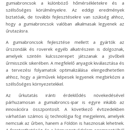
gumiabroncsok a különböző hőmérsékletekre és a
szélsőséges körülményekre. Az eddigi eredmények
biztatóak, de további fejlesztésekre van szükség ahhoz,
hogy a gumiabroncsok valóban alkalmasak legyenek az
űrutazásra.
A gumiabroncsok fejlesztése mellett a gyártók az
űrszondák és roverek egyéb alkatrészein is dolgoznak,
amelyek szintén kulcsszerepet játszanak a jövőbeli
űrmissziók sikerében. A megfelelő anyagok kiválasztása és
a tervezési folyamatok optimalizálása elengedhetetlen
ahhoz, hogy a járművek képesek legyenek megbirkózni a
szélsőséges környezetekkel.
Az űrkutatás iránti érdeklődés növekedésével
párhuzamosan a gumiabroncs-ipar is egyre inkább az
innovációra összpontosít. A következő évtizedekben
várhatóan számos új technológia fog megjelenni, amelyek
nemcsak az űrben, hanem a Földön is hasznosak lehetnek.
A fenntarthatóság és a környezetvédelem szempontjából