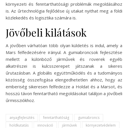
környezeti és fenntarthatósági problémák megoldásához
is. Az űrtechnológia fejlődése új utakat nyithat meg a földi
közlekedés és logisztika számára is.
Jövőbeli kilátások
A jövőben várhatóan több olyan küldetés is indul, amely a
Mars felfedezésére irányul. A gumiabroncsok fejlesztése
mellett a különböző járművek és roverek egyéb
alkatrészei is kulcsszerepet játszanak a sikeres
űrutazásban. A globális együttműködés és a tudományos
közösség összefogása elengedhetetlen ahhoz, hogy az
emberiség sikeresen felfedezze a Holdat és a Marsot, és
hosszú távon fenntartható megoldásokat találjon a jövőbeli
űrmissziókhoz.
anyagfejlesztés
fenntarthatóság
gumiabroncs
holdkutatás
innováció
járművek
környezetvédelem