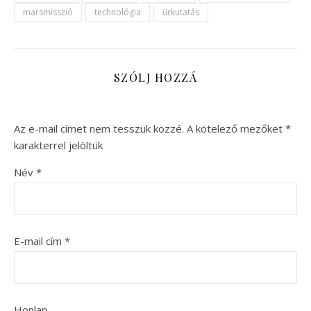
marsmisszió
technológia
űrkutatás
SZÓLJ HOZZÁ
Az e-mail címet nem tesszük közzé.
A kötelező mezőket
*
karakterrel jelöltük
Név
*
E-mail cím
*
Honlap