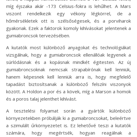
míg éjszaka akár -173 Celsius-fokra is lehűlhet. A Mars
viszont rendelkezik egy vékony légkörrel, de a
hőmérsékletek ott is szélsőségesek, és a porviharok
gyakoriak. Ezek a faktorok komoly kihívásokat jelentenek a
gumiabroncsok tervezésében.
A kutatók most különböző anyagokat és technológiákat
vizsgálnak, hogy a gumiabroncsok ellenállóak legyenek a
súrlódásnak és a kopásnak mindkét égitesten. Az új
gumiabroncsoknak nemcsak strapabírónak kell lenniük,
hanem képesnek kell lenniük arra is, hogy megfelelő
tapadást biztosítsanak a különböző felszíni viszonyok
között. A Holdon a por és a kövek, míg a Marson a homok
és a poros talaj jelenthet kihívást.
A tesztelési folyamat során a gyártók különböző
környezetekben próbálják ki a gumiabroncsokat, beleértve
a szimulált űrkörnyezetet is. Ez lehetővé teszi a kutatók
számára, hogy megértsék, hogyan reagálnak a