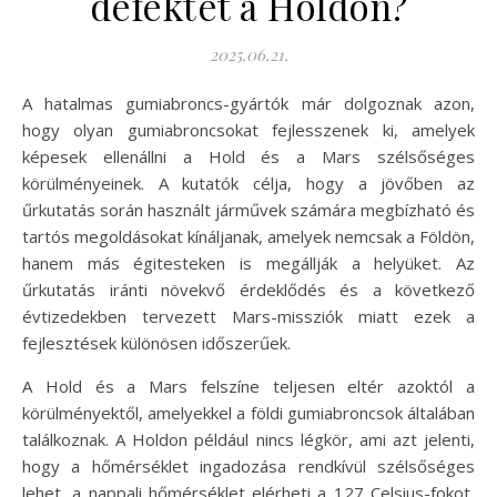
defektet a Holdon?
2025.06.21.
A hatalmas gumiabroncs-gyártók már dolgoznak azon,
hogy olyan gumiabroncsokat fejlesszenek ki, amelyek
képesek ellenállni a Hold és a Mars szélsőséges
körülményeinek. A kutatók célja, hogy a jövőben az
űrkutatás során használt járművek számára megbízható és
tartós megoldásokat kínáljanak, amelyek nemcsak a Földön,
hanem más égitesteken is megállják a helyüket. Az
űrkutatás iránti növekvő érdeklődés és a következő
évtizedekben tervezett Mars-missziók miatt ezek a
fejlesztések különösen időszerűek.
A Hold és a Mars felszíne teljesen eltér azoktól a
körülményektől, amelyekkel a földi gumiabroncsok általában
találkoznak. A Holdon például nincs légkör, ami azt jelenti,
hogy a hőmérséklet ingadozása rendkívül szélsőséges
lehet, a nappali hőmérséklet elérheti a 127 Celsius-fokot,