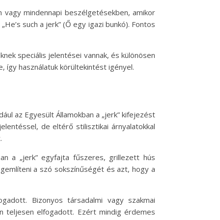
ban vagy mindennapi beszélgetésekben, amikor
: „He’s such a jerk” (Ő egy igazi bunkó). Fontos
eknek speciális jelentései vannak, és különösen
 így használatuk körültekintést igényel.
ául az Egyesült Államokban a „jerk” kifejezést
entéssel, de eltérő stilisztikai árnyalatokkal
.
n a „jerk” egyfajta fűszeres, grillezett hús
egemlíteni a szó sokszínűségét és azt, hogy a
fogadott. Bizonyos társadalmi vagy szakmai
n teljesen elfogadott. Ezért mindig érdemes