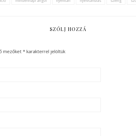
ció
mindennapi angol
nyelvtan
nyelvtanulás
szleng
sz
SZÓLJ HOZZÁ
ző mezőket
*
karakterrel jelöltük