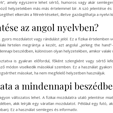
erk”, amely egyszerre lehet sértő, humoros vagy akár semleges 
nböző helyzetekben más-más értelemmel bír. A szó jelentése é
gíthet elkerülni a félreértéseket, illetve gazdagíthatja a nyelvi 
entése az angol nyelvben?
n, gyors mozdulatot vagy rándulást jelöl. Ez a fizikai értelemben
alaki hirtelen megrántja a kezét, azt angolul „jerking the hand
nnapi beszédben, különösen olyan helyzetekben, amikor valaki vá
ztatva is gyakran előfordul, főként szlengként vagy sértő ki
önző módon viselkedik másokkal szemben. Ez a használat gyakori 
megsérthet másokat, ha nem megfelelő helyzetben használjuk.
álata a mindennapi beszédb
gyon változatos lehet. A fizikai mozdulatra utaló jelentése mia
n, akik leírják egy váratlan mozdulatot. Például egy futó, aki 
mban). Ez a használat semleges és informatív.