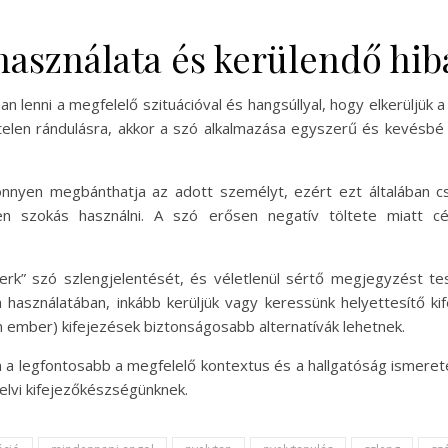
 használata és kerülendő hib
ban lenni a megfelelő szituációval és hangsúllyal, hogy elkerüljük
rtelen rándulásra, akkor a szó alkalmazása egyszerű és kevésbé k
könnyen megbánthatja az adott személyt, ezért ezt általában csa
n szokás használni. A szó erősen negatív töltete miatt cél
erk” szó szlengjelentését, és véletlenül sértő megjegyzést t
használatában, inkább kerüljük vagy keressünk helyettesítő kife
 ember) kifejezések biztonságosabb alternatívák lehetnek.
 a legfontosabb a megfelelő kontextus és a hallgatóság ismeret
elvi kifejezőkészségünknek.