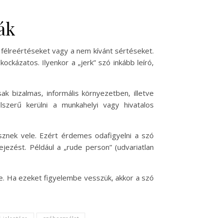
ák
 a félreértéseket vagy a nem kívánt sértéseket.
ockázatos. Ilyenkor a „jerk” szó inkább leíró,
k bizalmas, informális környezetben, illetve
szerű kerülni a munkahelyi vagy hivatalos
esznek vele. Ezért érdemes odafigyelni a szó
jezést. Például a „rude person” (udvariatlan
e. Ha ezeket figyelembe vesszük, akkor a szó