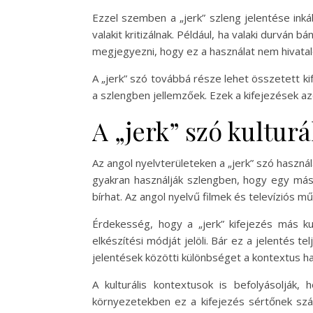
Ezzel szemben a „jerk” szleng jelentése ink
valakit kritizálnak. Például, ha valaki durván 
megjegyezni, hogy ez a használat nem hivatalos
A „jerk” szó továbbá része lehet összetett kif
a szlengben jellemzőek. Ezek a kifejezések az
A „jerk” szó kulturá
Az angol nyelvterületeken a „jerk” szó haszná
gyakran használják szlengben, hogy egy másik 
bírhat. Az angol nyelvű filmek és televíziós 
Érdekesség, hogy a „jerk” kifejezés más kul
elkészítési módját jelöli. Bár ez a jelentés
jelentések közötti különbséget a kontextus h
A kulturális kontextusok is befolyásolják
környezetekben ez a kifejezés sértőnek szá