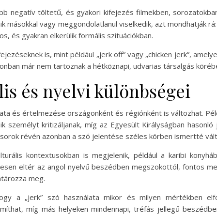
ább negatív töltetű, és gyakori kifejezés filmekben, sorozatok
bánik másokkal vagy meggondolatlanul viselkedik, azt mondhatják rá
, és gyakran elkerülik formális szituációkban.
ejezéseknek is, mint például „jerk off” vagy „chicken jerk”, amely
onban már nem tartoznak a hétköznapi, udvarias társalgás körébe,
lis és nyelvi különbségei
lata és értelmezése országonként és régiónként is változhat. Péld
személyt kritizáljanak, míg az Egyesült Királyságban hasonló jel
műsorok révén azonban a szó jelentése széles körben ismertté vált
turális kontextusokban is megjelenik, például a karibi konyhába
 teljesen eltér az angol nyelvű beszédben megszokottól, fontos m
atározza meg.
, hogy a „jerk” szó használata mikor és milyen mértékben el
míthat, míg más helyeken mindennapi, tréfás jellegű beszédbe