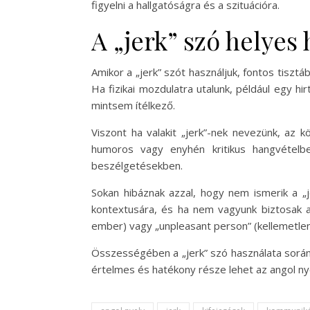
figyelni a hallgatóságra és a szituációra.
A „jerk” szó helyes
Amikor a „jerk” szót használjuk, fontos tisztá
Ha fizikai mozdulatra utalunk, például egy hi
mintsem ítélkező.
Viszont ha valakit „jerk”-nek nevezünk, az 
humoros vagy enyhén kritikus hangvételbe
beszélgetésekben.
Sokan hibáznak azzal, hogy nem ismerik a „j
kontextusára, és ha nem vagyunk biztosak a 
ember) vagy „unpleasant person” (kellemetlen
Összességében a „jerk” szó használata során
értelmes és hatékony része lehet az angol ny