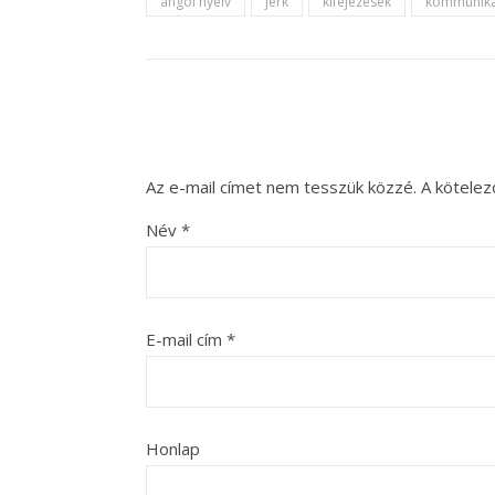
angol nyelv
jerk
kifejezések
kommuniká
Az e-mail címet nem tesszük közzé.
A kötele
Név
*
E-mail cím
*
Honlap