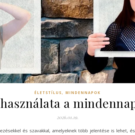
,
ÉLETSTÍLUS
MINDENNAPOK
s használata a mindenna
2026.01.19.
ejezésekkel és szavakkal, amelyeknek több jelentése is lehet, 