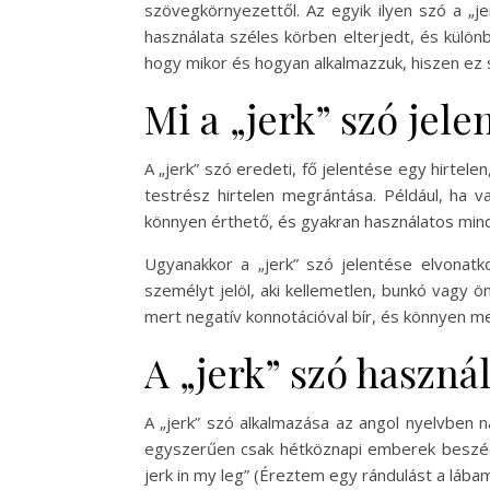
szövegkörnyezettől. Az egyik ilyen szó a „j
használata széles körben elterjedt, és külö
hogy mikor és hogyan alkalmazzuk, hiszen ez se
Mi a „jerk” szó jel
A „jerk” szó eredeti, fő jelentése egy hirtele
testrész hirtelen megrántása. Például, ha v
könnyen érthető, és gyakran használatos minde
Ugyanakkor a „jerk” szó jelentése elvonatko
személyt jelöl, aki kellemetlen, bunkó vagy 
mert negatív konnotációval bír, és könnyen 
A „jerk” szó haszn
A „jerk” szó alkalmazása az angol nyelvben na
egyszerűen csak hétköznapi emberek beszédébe
jerk in my leg” (Éreztem egy rándulást a lába