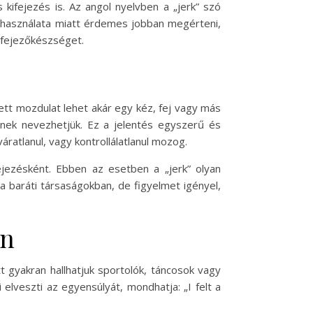
kifejezés is. Az angol nyelvben a „jerk” szó
s használata miatt érdemes jobban megérteni,
kifejezőkészséget.
 vett mozdulat lehet akár egy kéz, fej vagy más
”-nek nevezhetjük. Ez a jelentés egyszerű és
ratlanul, vagy kontrollálatlanul mozog.
fejezésként. Ebben az esetben a „jerk” olyan
a baráti társaságokban, de figyelmet igényel,
en
tt gyakran hallhatjuk sportolók, táncosok vagy
elveszti az egyensúlyát, mondhatja: „I felt a