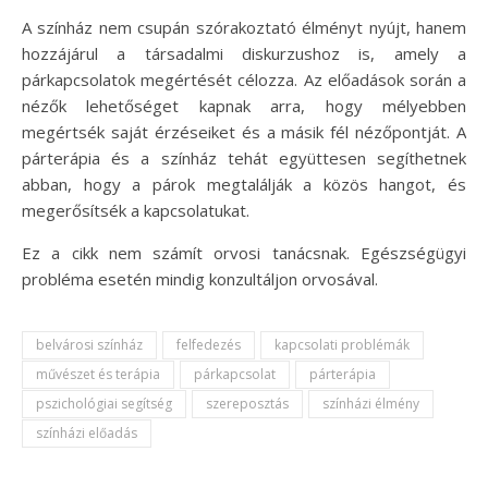
A színház nem csupán szórakoztató élményt nyújt, hanem
hozzájárul a társadalmi diskurzushoz is, amely a
párkapcsolatok megértését célozza. Az előadások során a
nézők lehetőséget kapnak arra, hogy mélyebben
megértsék saját érzéseiket és a másik fél nézőpontját. A
párterápia és a színház tehát együttesen segíthetnek
abban, hogy a párok megtalálják a közös hangot, és
megerősítsék a kapcsolatukat.
Ez a cikk nem számít orvosi tanácsnak. Egészségügyi
probléma esetén mindig konzultáljon orvosával.
belvárosi színház
felfedezés
kapcsolati problémák
művészet és terápia
párkapcsolat
párterápia
pszichológiai segítség
szereposztás
színházi élmény
színházi előadás