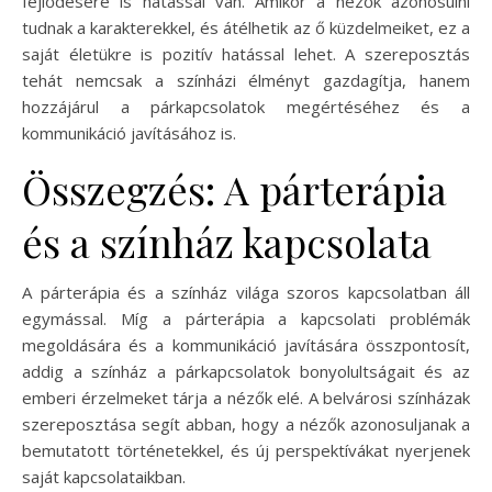
fejlődésére is hatással van. Amikor a nézők azonosulni
tudnak a karakterekkel, és átélhetik az ő küzdelmeiket, ez a
saját életükre is pozitív hatással lehet. A szereposztás
tehát nemcsak a színházi élményt gazdagítja, hanem
hozzájárul a párkapcsolatok megértéséhez és a
kommunikáció javításához is.
Összegzés: A párterápia
és a színház kapcsolata
A párterápia és a színház világa szoros kapcsolatban áll
egymással. Míg a párterápia a kapcsolati problémák
megoldására és a kommunikáció javítására összpontosít,
addig a színház a párkapcsolatok bonyolultságait és az
emberi érzelmeket tárja a nézők elé. A belvárosi színházak
szereposztása segít abban, hogy a nézők azonosuljanak a
bemutatott történetekkel, és új perspektívákat nyerjenek
saját kapcsolataikban.