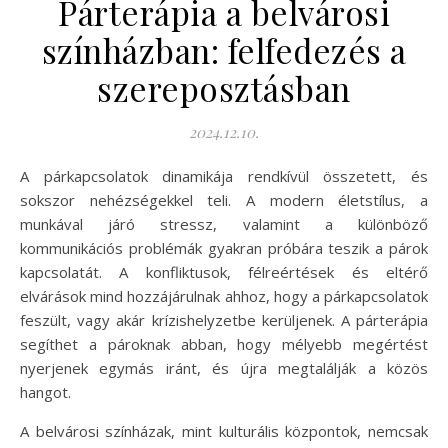
Párterápia a belvárosi
színházban: felfedezés a
szereposztásban
2024.12.10.
A párkapcsolatok dinamikája rendkívül összetett, és
sokszor nehézségekkel teli. A modern életstílus, a
munkával járó stressz, valamint a különböző
kommunikációs problémák gyakran próbára teszik a párok
kapcsolatát. A konfliktusok, félreértések és eltérő
elvárások mind hozzájárulnak ahhoz, hogy a párkapcsolatok
feszült, vagy akár krízishelyzetbe kerüljenek. A párterápia
segíthet a pároknak abban, hogy mélyebb megértést
nyerjenek egymás iránt, és újra megtalálják a közös
hangot.
A belvárosi színházak, mint kulturális központok, nemcsak