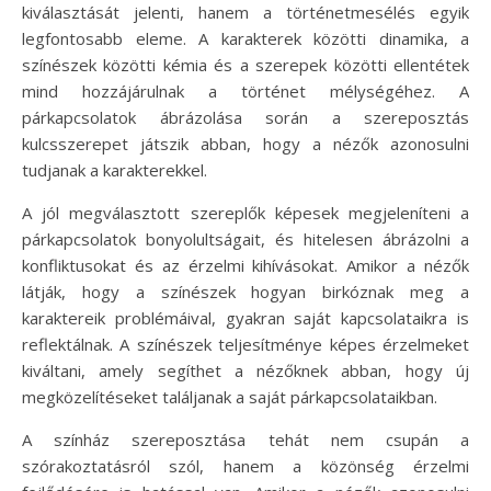
kiválasztását jelenti, hanem a történetmesélés egyik
legfontosabb eleme. A karakterek közötti dinamika, a
színészek közötti kémia és a szerepek közötti ellentétek
mind hozzájárulnak a történet mélységéhez. A
párkapcsolatok ábrázolása során a szereposztás
kulcsszerepet játszik abban, hogy a nézők azonosulni
tudjanak a karakterekkel.
A jól megválasztott szereplők képesek megjeleníteni a
párkapcsolatok bonyolultságait, és hitelesen ábrázolni a
konfliktusokat és az érzelmi kihívásokat. Amikor a nézők
látják, hogy a színészek hogyan birkóznak meg a
karaktereik problémáival, gyakran saját kapcsolataikra is
reflektálnak. A színészek teljesítménye képes érzelmeket
kiváltani, amely segíthet a nézőknek abban, hogy új
megközelítéseket találjanak a saját párkapcsolataikban.
A színház szereposztása tehát nem csupán a
szórakoztatásról szól, hanem a közönség érzelmi