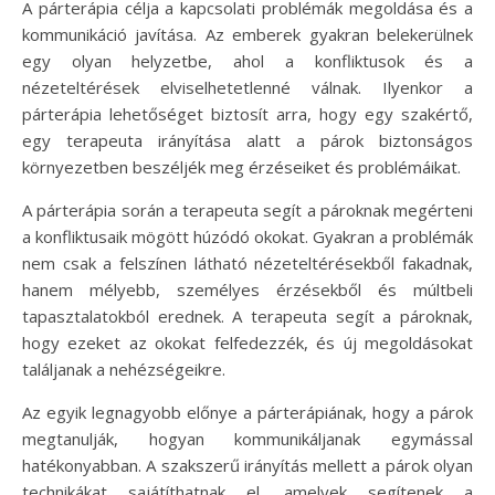
A párterápia célja a kapcsolati problémák megoldása és a
kommunikáció javítása. Az emberek gyakran belekerülnek
egy olyan helyzetbe, ahol a konfliktusok és a
nézeteltérések elviselhetetlenné válnak. Ilyenkor a
párterápia lehetőséget biztosít arra, hogy egy szakértő,
egy terapeuta irányítása alatt a párok biztonságos
környezetben beszéljék meg érzéseiket és problémáikat.
A párterápia során a terapeuta segít a pároknak megérteni
a konfliktusaik mögött húzódó okokat. Gyakran a problémák
nem csak a felszínen látható nézeteltérésekből fakadnak,
hanem mélyebb, személyes érzésekből és múltbeli
tapasztalatokból erednek. A terapeuta segít a pároknak,
hogy ezeket az okokat felfedezzék, és új megoldásokat
találjanak a nehézségeikre.
Az egyik legnagyobb előnye a párterápiának, hogy a párok
megtanulják, hogyan kommunikáljanak egymással
hatékonyabban. A szakszerű irányítás mellett a párok olyan
technikákat sajátíthatnak el, amelyek segítenek a