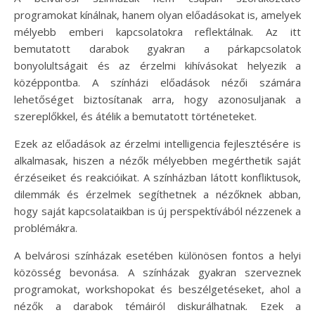
programokat kínálnak, hanem olyan előadásokat is, amelyek
mélyebb emberi kapcsolatokra reflektálnak. Az itt
bemutatott darabok gyakran a párkapcsolatok
bonyolultságait és az érzelmi kihívásokat helyezik a
középpontba. A színházi előadások nézői számára
lehetőséget biztosítanak arra, hogy azonosuljanak a
szereplőkkel, és átélik a bemutatott történeteket.
Ezek az előadások az érzelmi intelligencia fejlesztésére is
alkalmasak, hiszen a nézők mélyebben megérthetik saját
érzéseiket és reakcióikat. A színházban látott konfliktusok,
dilemmák és érzelmek segíthetnek a nézőknek abban,
hogy saját kapcsolataikban is új perspektívából nézzenek a
problémákra.
A belvárosi színházak esetében különösen fontos a helyi
közösség bevonása. A színházak gyakran szerveznek
programokat, workshopokat és beszélgetéseket, ahol a
nézők a darabok témáiról diskurálhatnak. Ezek a