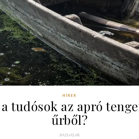
HÍREK
a tudósok az apró tenge
űrből?
2025.05.16.