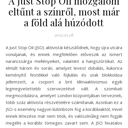
A Just Stop Oil mozgalom
eltűnt a színről, most már
a föld alá húzódott
2025.05.18.
A Just Stop Oil (JSO) aktivistái készülődnek, hogy újra utcára
vonuljanak, és ennek megfelelően előveszik az ismert
narancssárga mellényeiket, valamint a hangszóróikat. Az
elmúlt három év során, amelyet levest dobálás, kukorica
keményítő festékkel való fújkálás és utak blokkolása
jellemzett, a csoport a brit klímaaktivizmus egyik
legmegvetettebb szervezetévé vált. A szombati
megmozdulásra, amelyet London központjában terveznek,
több száz aktivista részvételére számítanak. Azonban ez a
JSO-s esemény nagyon különbözni fog a korábbiaktól, mivel
ennek létezése már nem titok, és valószínűleg nem fogják
megélni a korábbi tömeges zavart sem. A JSO hivatalos