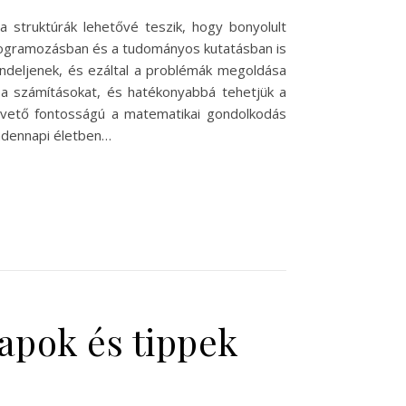
 struktúrák lehetővé teszik, hogy bonyolult
rogramozásban és a tudományos kutatásban is
endeljenek, és ezáltal a problémák megoldása
k a számításokat, és hatékonyabbá tehetjük a
pvető fontosságú a matematikai gondolkodás
indennapi életben…
lapok és tippek