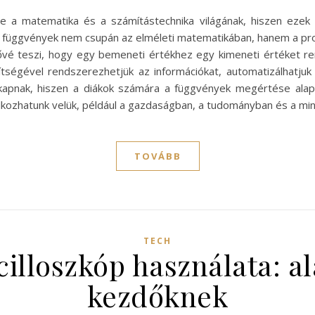
a matematika és a számítástechnika világának, hiszen ezek a
A függvények nem csupán az elméleti matematikában, hanem a p
ővé teszi, hogy egy bemeneti értékhez egy kimeneti értéket r
tségével rendszerezhetjük az információkat, automatizálhatju
 kapnak, hiszen a diákok számára a függvények megértése ala
álkozhatunk velük, például a gazdaságban, a tudományban és a m
TOVÁBB
TECH
zcilloszkóp használata: a
kezdőknek