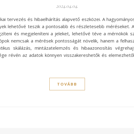
2024.04.04.
nikai tervezés és hibaelhárítás alapvető eszközei. A hagyományos
ek lehetővé teszik a pontosabb és részletesebb méréseket. Az 
ögzíteni és megjeleníteni a jeleket, lehetővé téve a mérnökö
kópok nemcsak a mérések pontosságát növelik, hanem a felhasz
atikus skálázás, mintázatelemzés és hibaazonosítás végreha
etősége révén az adatok könnyen visszakereshetők és elemezhet
TOVÁBB