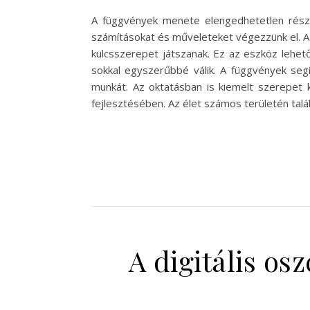
A függvények menete elengedhetetlen része 
számításokat és műveleteket végezzünk el. 
kulcsszerepet játszanak. Ez az eszköz lehet
sokkal egyszerűbbé válik. A függvények segí
munkát. Az oktatásban is kiemelt szerepet
fejlesztésében. Az élet számos területén tal
A digitális os