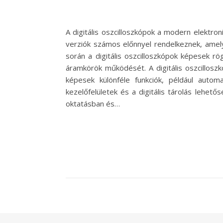
A digitális oszcilloszkópok a modern elektro
verziók számos előnnyel rendelkeznek, amely
során a digitális oszcilloszkópok képesek r
áramkörök működését. A digitális oszcillosz
képesek különféle funkciók, például autom
kezelőfelületek és a digitális tárolás leh
oktatásban és…