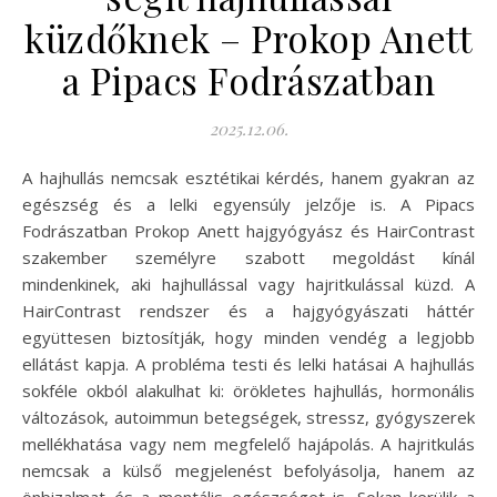
küzdőknek – Prokop Anett
a Pipacs Fodrászatban
2025.12.06.
A hajhullás nemcsak esztétikai kérdés, hanem gyakran az
egészség és a lelki egyensúly jelzője is. A Pipacs
Fodrászatban Prokop Anett hajgyógyász és HairContrast
szakember személyre szabott megoldást kínál
mindenkinek, aki hajhullással vagy hajritkulással küzd. A
HairContrast rendszer és a hajgyógyászati háttér
együttesen biztosítják, hogy minden vendég a legjobb
ellátást kapja. A probléma testi és lelki hatásai A hajhullás
sokféle okból alakulhat ki: örökletes hajhullás, hormonális
változások, autoimmun betegségek, stressz, gyógyszerek
mellékhatása vagy nem megfelelő hajápolás. A hajritkulás
nemcsak a külső megjelenést befolyásolja, hanem az