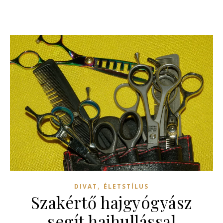
,
DIVAT
ÉLETSTÍLUS
Szakértő hajgyógyász
segít hajhullással