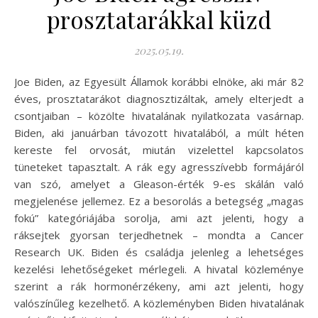
prosztatarákkal küzd
2025.05.19.
Joe Biden, az Egyesült Államok korábbi elnöke, aki már 82
éves, prosztatarákot diagnosztizáltak, amely elterjedt a
csontjaiban – közölte hivatalának nyilatkozata vasárnap.
Biden, aki januárban távozott hivatalából, a múlt héten
kereste fel orvosát, miután vizelettel kapcsolatos
tüneteket tapasztalt. A rák egy agresszívebb formájáról
van szó, amelyet a Gleason-érték 9-es skálán való
megjelenése jellemez. Ez a besorolás a betegség „magas
fokú” kategóriájába sorolja, ami azt jelenti, hogy a
ráksejtek gyorsan terjedhetnek – mondta a Cancer
Research UK. Biden és családja jelenleg a lehetséges
kezelési lehetőségeket mérlegeli. A hivatal közleménye
szerint a rák hormonérzékeny, ami azt jelenti, hogy
valószínűleg kezelhető. A közleményben Biden hivatalának