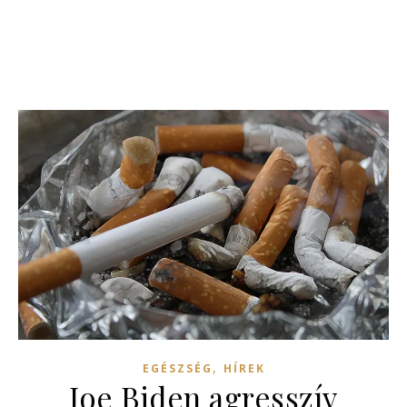
,
EGÉSZSÉG
HÍREK
Joe Biden agresszív