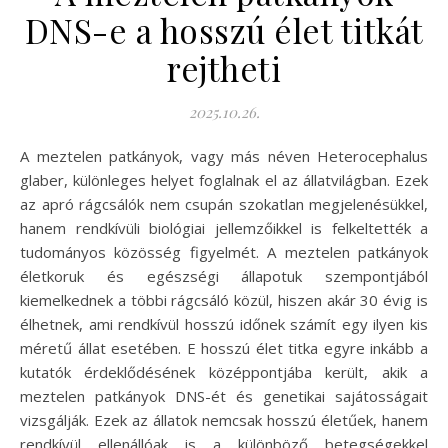
DNS-e a hosszú élet titkát
rejtheti
2025.10.26.
A meztelen patkányok, vagy más néven Heterocephalus
glaber, különleges helyet foglalnak el az állatvilágban. Ezek
az apró rágcsálók nem csupán szokatlan megjelenésükkel,
hanem rendkívüli biológiai jellemzőikkel is felkeltették a
tudományos közösség figyelmét. A meztelen patkányok
életkoruk és egészségi állapotuk szempontjából
kiemelkednek a többi rágcsáló közül, hiszen akár 30 évig is
élhetnek, ami rendkívül hosszú időnek számít egy ilyen kis
méretű állat esetében. E hosszú élet titka egyre inkább a
kutatók érdeklődésének középpontjába került, akik a
meztelen patkányok DNS-ét és genetikai sajátosságait
vizsgálják. Ezek az állatok nemcsak hosszú életűek, hanem
rendkívül ellenállóak is a különböző betegségekkel