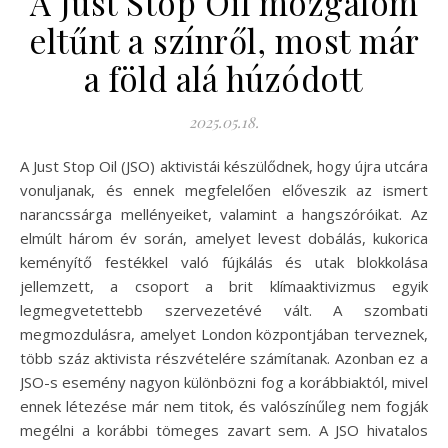
A Just Stop Oil mozgalom
eltűnt a színről, most már
a föld alá húzódott
2025.05.18.
A Just Stop Oil (JSO) aktivistái készülődnek, hogy újra utcára
vonuljanak, és ennek megfelelően előveszik az ismert
narancssárga mellényeiket, valamint a hangszóróikat. Az
elmúlt három év során, amelyet levest dobálás, kukorica
keményítő festékkel való fújkálás és utak blokkolása
jellemzett, a csoport a brit klímaaktivizmus egyik
legmegvetettebb szervezetévé vált. A szombati
megmozdulásra, amelyet London központjában terveznek,
több száz aktivista részvételére számítanak. Azonban ez a
JSO-s esemény nagyon különbözni fog a korábbiaktól, mivel
ennek létezése már nem titok, és valószínűleg nem fogják
megélni a korábbi tömeges zavart sem. A JSO hivatalos