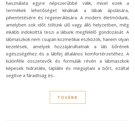
használata egyre népszerűbbé válik, mivel ezek a
termékek lehetőséget kínálnak a lábak ápolására,
pihentetésére és regenerálására. A modern életmódunk,
amelyben sok időt töltünk ülő vagy álló helyzetben, még
inkább indokolttá teszi a lábunk megfelelő gondozását. A
lábmaszkok nem csupán kozmetikai eszközök, hanem olyan
kezelések, amelyek hozzájárulhatnak a láb bőrének
egészségéhez és a lábfej általános komfortérzetéhez. A
különféle összetevők és formulák révén a lábmaszkok
képesek hidratálni, táplálni és megújítani a bőrt, ezáltal
segítve a fáradtság és…
TOVÁBB