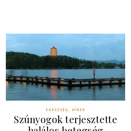
,
EGÉSZSÉG
HÍREK
Szúnyogok terjesztette
halálos betegség