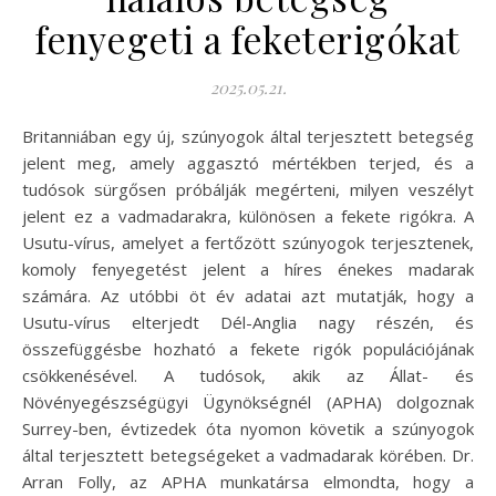
fenyegeti a feketerigókat
2025.05.21.
Britanniában egy új, szúnyogok által terjesztett betegség
jelent meg, amely aggasztó mértékben terjed, és a
tudósok sürgősen próbálják megérteni, milyen veszélyt
jelent ez a vadmadarakra, különösen a fekete rigókra. A
Usutu-vírus, amelyet a fertőzött szúnyogok terjesztenek,
komoly fenyegetést jelent a híres énekes madarak
számára. Az utóbbi öt év adatai azt mutatják, hogy a
Usutu-vírus elterjedt Dél-Anglia nagy részén, és
összefüggésbe hozható a fekete rigók populációjának
csökkenésével. A tudósok, akik az Állat- és
Növényegészségügyi Ügynökségnél (APHA) dolgoznak
Surrey-ben, évtizedek óta nyomon követik a szúnyogok
által terjesztett betegségeket a vadmadarak körében. Dr.
Arran Folly, az APHA munkatársa elmondta, hogy a