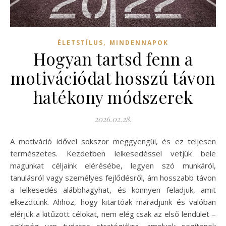
,
ÉLETSTÍLUS
MINDENNAPOK
Hogyan tartsd fenn a
motivációdat hosszú távon
hatékony módszerek
2026.02.28.
A motiváció idővel sokszor meggyengül, és ez teljesen
természetes. Kezdetben lelkesedéssel vetjük bele
magunkat céljaink elérésébe, legyen szó munkáról,
tanulásról vagy személyes fejlődésről, ám hosszabb távon
a lelkesedés alábbhagyhat, és könnyen feladjuk, amit
elkezdtünk. Ahhoz, hogy kitartóak maradjunk és valóban
elérjük a kitűzött célokat, nem elég csak az első lendület –
szükség van tudatos stratégiákra, amelyek segítenek