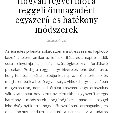
Hogyan tegyél időt a
reggeli önmagadért
egyszerű és hatékony
módszerek
2026.06.24.
Az ébredés pillanata sokak számára stresszes és kapkodó
kezdést jelent, amikor az idő szorítása és a napi teendők
sora elnyomja a saját szükségleteinkre fordítható
perceket. Pedig a reggel egy kivételes lehetőség arra,
hogy tudatosan ráhangolódjunk a napra, erőt merítsünk és
megteremtsük a belső egyensúlyt. Ahhoz, hogy ez valóban
megvalósuljon, nem kell órákat rászánni vagy drasztikus
változtatásokat bevezetni az életünkbe. Egyszerű, mégis
hatékony módszerek segítségével minden reggel
lehetőség nyílik arra, hogy időt szakítsunk önmagunkra, és
ezzel pozitív lendületet adjunk a napnak. Ez a tudatos