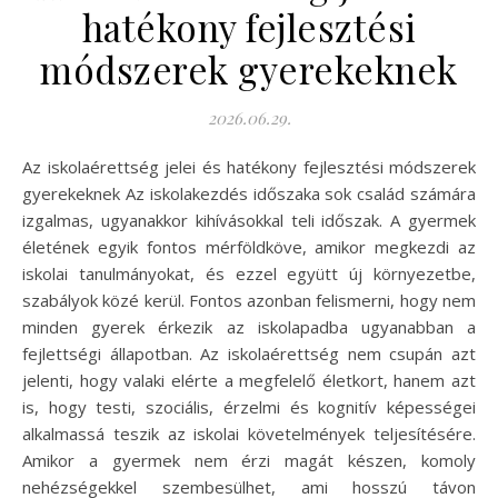
hatékony fejlesztési
módszerek gyerekeknek
2026.06.29.
Az iskolaérettség jelei és hatékony fejlesztési módszerek
gyerekeknek Az iskolakezdés időszaka sok család számára
izgalmas, ugyanakkor kihívásokkal teli időszak. A gyermek
életének egyik fontos mérföldköve, amikor megkezdi az
iskolai tanulmányokat, és ezzel együtt új környezetbe,
szabályok közé kerül. Fontos azonban felismerni, hogy nem
minden gyerek érkezik az iskolapadba ugyanabban a
fejlettségi állapotban. Az iskolaérettség nem csupán azt
jelenti, hogy valaki elérte a megfelelő életkort, hanem azt
is, hogy testi, szociális, érzelmi és kognitív képességei
alkalmassá teszik az iskolai követelmények teljesítésére.
Amikor a gyermek nem érzi magát készen, komoly
nehézségekkel szembesülhet, ami hosszú távon