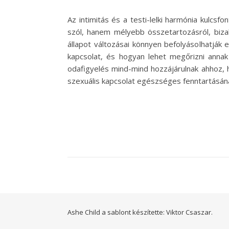
Az intimitás és a testi-lelki harmónia kulc
szól, hanem mélyebb összetartozásról, biza
állapot változásai könnyen befolyásolhatják 
kapcsolat, és hogyan lehet megőrizni annak 
odafigyelés mind-mind hozzájárulnak ahhoz,
szexuális kapcsolat egészséges fenntartásána
Ashe Child a sablont készítette:
Viktor Csaszar.