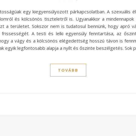
sfontosságúak egy kiegyensúlyozott párkapcsolatban. A szexuáli
lomról és kölcsönös tiszteletről is. Ugyanakkor a mindennapok
ezt a területet. Sokszor nem is tudatosul bennünk, hogy apró vá
frissességét. A testi és lelki egyensúly fenntartása, az ősz
 hogy a vágy és a kölcsönös elégedettség hosszú távon is fenn
k egyik legfontosabb alapja a nyílt és őszinte beszélgetés. Sok 
TOVÁBB