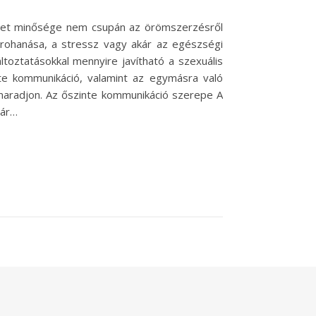
s élet minősége nem csupán az örömszerzésről
 rohanása, a stressz vagy akár az egészségi
ltoztatásokkal mennyire javítható a szexuális
inte kommunikáció, valamint az egymásra való
maradjon. Az őszinte kommunikáció szerepe A
pár…