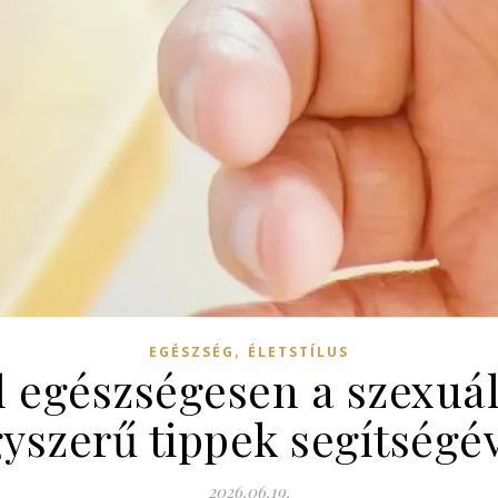
,
EGÉSZSÉG
ÉLETSTÍLUS
 egészségesen a szexuál
yszerű tippek segítségé
2026.06.19.