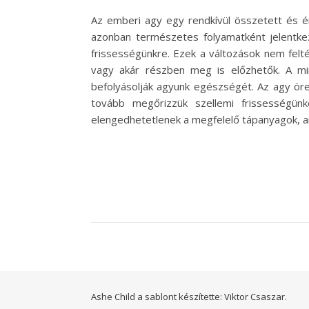
Az emberi agy egy rendkívül összetett és é
azonban természetes folyamatként jelentkez
frissességünkre. Ezek a változások nem felté
vagy akár részben meg is előzhetők. A m
befolyásolják agyunk egészségét. Az agy ö
tovább megőrizzük szellemi frissességü
elengedhetetlenek a megfelelő tápanyagok, a
Ashe Child a sablont készítette:
Viktor Csaszar.