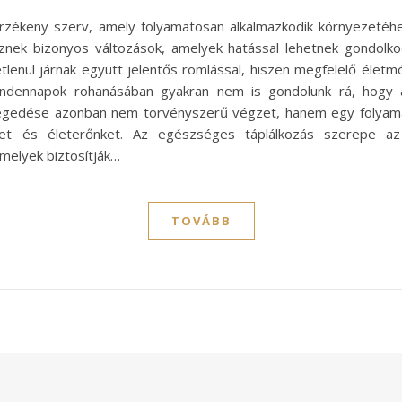
rzékeny szerv, amely folyamatosan alkalmazkodik környezetéhe
nek bizonyos változások, amelyek hatással lehetnek gondolko
tlenül járnak együtt jelentős romlással, hiszen megfelelő életmó
indennapok rohanásában gyakran nem is gondolunk rá, hogy 
regedése azonban nem törvényszerű végzet, hanem egy folyamat
nket és életerőnket. Az egészséges táplálkozás szerep
melyek biztosítják…
TOVÁBB