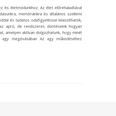
z és életmódunkhoz. Az élet előrehaladtával
dásunkra, memóriánkra és általános szellemi
ddal és tudatos odafigyeléssel lelassíthatók,
az apró, de rendszeres döntéseink hogyan
, amelyen aktívan dolgozhatunk, hogy minél
e az agy megóvásában Az agy működéséhez