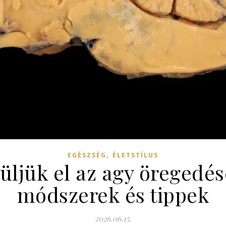
,
EGÉSZSÉG
ÉLETSTÍLUS
üljük el az agy öregedés
módszerek és tippek
2026.06.15.