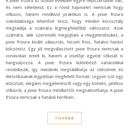
A pixie frizura az utóbbi években egyre népszerűbbé vált,
és nem véletlenül. Ez a rövid hajviselet nemcsak hogy
stílusos, hanem rendkívül praktikus is. A pixie frizura
sokoldalúsága lehetővé teszi, hogy minden korosztály
megtalálja a számára legmegfelelőbb változatot. Azok
számára, akik szeretnék megújítani a megjelenésüket, a
pixie frizura kiváló választás, hiszen friss, fiatalos hatást
kölcsönöz. Egy jól megválasztott pixie frizura nemcsak a
vonásokat emeli ki, hanem a viselője egyedi stílusát is
hangsúlyozza. A pixie frizura különböző variációkkal
rendelkezik, így mindenki megtalálhatja az ízlésének és
életstílusának legjobban megfelelő formát. Legyen szó egy
letisztult, elegáns megjelenésről vagy egy bohém, játékos
stílusról, a pixie frizura mindkettőt megvalósíthatja. A pixie
frizura nemcsak a fiatalok körében…
TOVÁBB