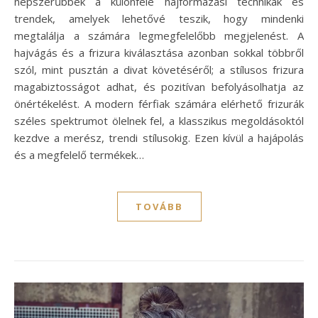
népszerűbbek a különféle hajformázási technikák és
trendek, amelyek lehetővé teszik, hogy mindenki
megtalálja a számára legmegfelelőbb megjelenést. A
hajvágás és a frizura kiválasztása azonban sokkal többről
szól, mint pusztán a divat követéséről; a stílusos frizura
magabiztosságot adhat, és pozitívan befolyásolhatja az
önértékelést. A modern férfiak számára elérhető frizurák
széles spektrumot ölelnek fel, a klasszikus megoldásoktól
kezdve a merész, trendi stílusokig. Ezen kívül a hajápolás
és a megfelelő termékek…
TOVÁBB