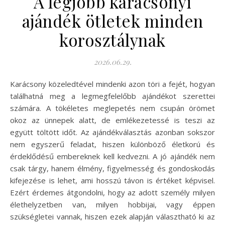
A legjobb karácsonyi
ajándék ötletek minden
korosztálynak
2026.06.29.
Karácsony közeledtével mindenki azon töri a fejét, hogyan
találhatná meg a legmegfelelőbb ajándékot szerettei
számára. A tökéletes meglepetés nem csupán örömet
okoz az ünnepek alatt, de emlékezetessé is teszi az
együtt töltött időt. Az ajándékválasztás azonban sokszor
nem egyszerű feladat, hiszen különböző életkorú és
érdeklődésű embereknek kell kedvezni. A jó ajándék nem
csak tárgy, hanem élmény, figyelmesség és gondoskodás
kifejezése is lehet, ami hosszú távon is értéket képvisel.
Ezért érdemes átgondolni, hogy az adott személy milyen
élethelyzetben van, milyen hobbijai, vagy éppen
szükségletei vannak, hiszen ezek alapján választható ki az