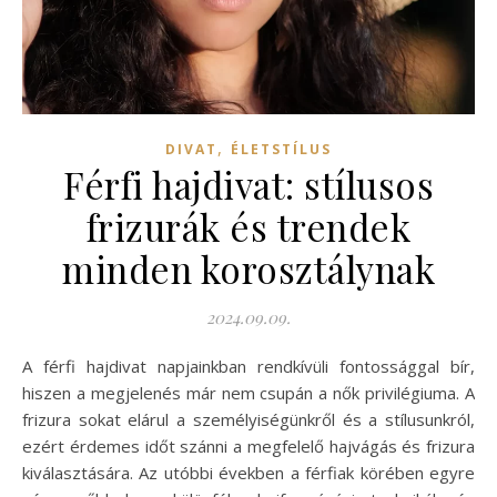
,
DIVAT
ÉLETSTÍLUS
Férfi hajdivat: stílusos
frizurák és trendek
minden korosztálynak
2024.09.09.
A férfi hajdivat napjainkban rendkívüli fontossággal bír,
hiszen a megjelenés már nem csupán a nők privilégiuma. A
frizura sokat elárul a személyiségünkről és a stílusunkról,
ezért érdemes időt szánni a megfelelő hajvágás és frizura
kiválasztására. Az utóbbi években a férfiak körében egyre