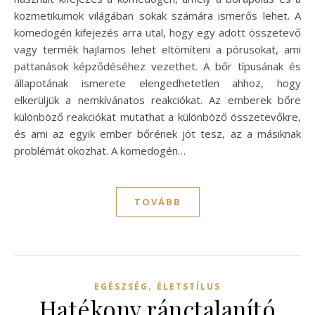
kozmetikumok világában sokak számára ismerős lehet. A
komedogén kifejezés arra utal, hogy egy adott összetevő
vagy termék hajlamos lehet eltömíteni a pórusokat, ami
pattanások képződéséhez vezethet. A bőr típusának és
állapotának ismerete elengedhetetlen ahhoz, hogy
elkerüljük a nemkívánatos reakciókat. Az emberek bőre
különböző reakciókat mutathat a különböző összetevőkre,
és ami az egyik ember bőrének jót tesz, az a másiknak
problémát okozhat. A komedogén…
TOVÁBB
,
EGÉSZSÉG
ÉLETSTÍLUS
Hatékony ránctalanító