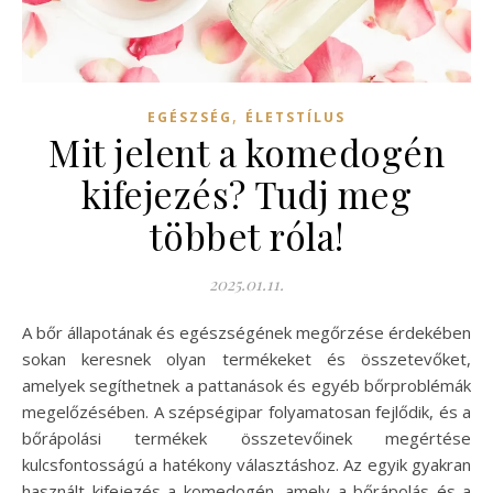
,
EGÉSZSÉG
ÉLETSTÍLUS
Mit jelent a komedogén
kifejezés? Tudj meg
többet róla!
2025.01.11.
A bőr állapotának és egészségének megőrzése érdekében
sokan keresnek olyan termékeket és összetevőket,
amelyek segíthetnek a pattanások és egyéb bőrproblémák
megelőzésében. A szépségipar folyamatosan fejlődik, és a
bőrápolási termékek összetevőinek megértése
kulcsfontosságú a hatékony választáshoz. Az egyik gyakran
használt kifejezés a komedogén, amely a bőrápolás és a