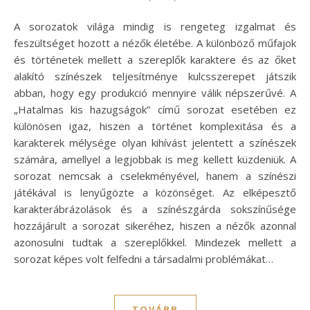
A sorozatok világa mindig is rengeteg izgalmat és
feszültséget hozott a nézők életébe. A különböző műfajok
és történetek mellett a szereplők karaktere és az őket
alakító színészek teljesítménye kulcsszerepet játszik
abban, hogy egy produkció mennyire válik népszerűvé. A
„Hatalmas kis hazugságok” című sorozat esetében ez
különösen igaz, hiszen a történet komplexitása és a
karakterek mélysége olyan kihívást jelentett a színészek
számára, amellyel a legjobbak is meg kellett küzdeniük. A
sorozat nemcsak a cselekményével, hanem a színészi
játékával is lenyűgözte a közönséget. Az elképesztő
karakterábrázolások és a színészgárda sokszínűsége
hozzájárult a sorozat sikeréhez, hiszen a nézők azonnal
azonosulni tudtak a szereplőkkel. Mindezek mellett a
sorozat képes volt felfedni a társadalmi problémákat…
TOVÁBB