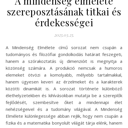
A mindenség elmélete
szereposztásának titkai és
érdekességei
2025.03.25.
A Mindenség Elmélete című sorozat nem csupán a
tudományos és filozófiai gondolkodás határait feszegeti,
hanem a szórakoztatás új dimenzióit is megnyitja a
közönség számára. A produkció nemcsak a humoros
elemeket ötvözi a komolyabb, mélyebb tartalmakkal,
hanem ügyesen keveri az érzelmeket és a karakterek
közötti dinamikát is. A sorozat története különböző
élethelyzetekben és kihívásokban mutatja be a szereplők
fejlődését, szembesítve őket a mindennapi élet
nehézségeivel és a tudomány világával. A Mindenség
Elmélete különlegessége abban rejlik, hogy nem csupán a
fizika és a matematika bonyolult világát tárja elénk, hanem