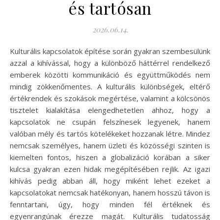
és tartósan
2026.06.14.
Kulturális kapcsolatok építése során gyakran szembesülünk
azzal a kihívással, hogy a különböző háttérrel rendelkező
emberek közötti kommunikáció és együttműködés nem
mindig zökkenőmentes. A kulturális különbségek, eltérő
értékrendek és szokások megértése, valamint a kölcsönös
tisztelet kialakítása elengedhetetlen ahhoz, hogy a
kapcsolatok ne csupán felszínesek legyenek, hanem
valóban mély és tartós kötelékeket hozzanak létre. Mindez
nemcsak személyes, hanem üzleti és közösségi szinten is
kiemelten fontos, hiszen a globalizáció korában a siker
kulcsa gyakran ezen hidak megépítésében rejlik. Az igazi
kihívás pedig abban áll, hogy miként lehet ezeket a
kapcsolatokat nemcsak hatékonyan, hanem hosszú távon is
fenntartani, úgy, hogy minden fél értéknek és
egyenrangúnak érezze magát. Kulturális tudatosság