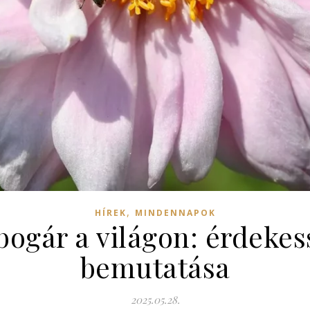
,
HÍREK
MINDENNAPOK
ogár a világon: érdekes
bemutatása
2025.05.28.