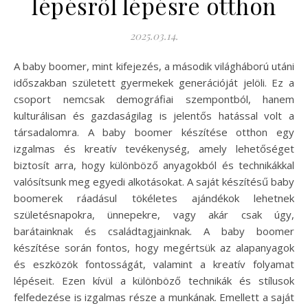
lépésről lépésre otthon
2025.03.14.
A baby boomer, mint kifejezés, a második világháború utáni
időszakban született gyermekek generációját jelöli. Ez a
csoport nemcsak demográfiai szempontból, hanem
kulturálisan és gazdaságilag is jelentős hatással volt a
társadalomra. A baby boomer készítése otthon egy
izgalmas és kreatív tevékenység, amely lehetőséget
biztosít arra, hogy különböző anyagokból és technikákkal
valósítsunk meg egyedi alkotásokat. A saját készítésű baby
boomerek ráadásul tökéletes ajándékok lehetnek
születésnapokra, ünnepekre, vagy akár csak úgy,
barátainknak és családtagjainknak. A baby boomer
készítése során fontos, hogy megértsük az alapanyagok
és eszközök fontosságát, valamint a kreatív folyamat
lépéseit. Ezen kívül a különböző technikák és stílusok
felfedezése is izgalmas része a munkának. Emellett a saját