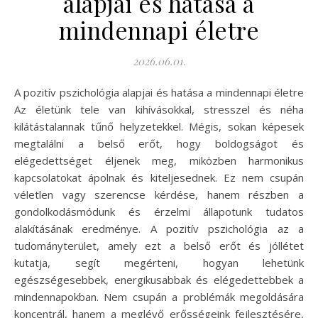
alapjai és hatása a
mindennapi életre
2026.06.01.
A pozitív pszichológia alapjai és hatása a mindennapi életre
Az életünk tele van kihívásokkal, stresszel és néha
kilátástalannak tűnő helyzetekkel. Mégis, sokan képesek
megtalálni a belső erőt, hogy boldogságot és
elégedettséget éljenek meg, miközben harmonikus
kapcsolatokat ápolnak és kiteljesednek. Ez nem csupán
véletlen vagy szerencse kérdése, hanem részben a
gondolkodásmódunk és érzelmi állapotunk tudatos
alakításának eredménye. A pozitív pszichológia az a
tudományterület, amely ezt a belső erőt és jóllétet
kutatja, segít megérteni, hogyan lehetünk
egészségesebbek, energikusabbak és elégedettebbek a
mindennapokban. Nem csupán a problémák megoldására
koncentrál, hanem a meglévő erősségeink fejlesztésére,