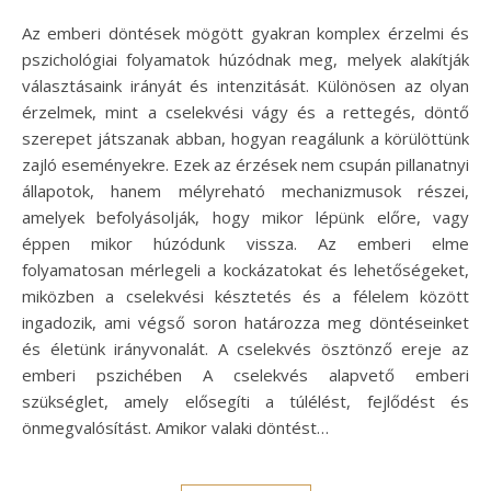
Az emberi döntések mögött gyakran komplex érzelmi és
pszichológiai folyamatok húzódnak meg, melyek alakítják
választásaink irányát és intenzitását. Különösen az olyan
érzelmek, mint a cselekvési vágy és a rettegés, döntő
szerepet játszanak abban, hogyan reagálunk a körülöttünk
zajló eseményekre. Ezek az érzések nem csupán pillanatnyi
állapotok, hanem mélyreható mechanizmusok részei,
amelyek befolyásolják, hogy mikor lépünk előre, vagy
éppen mikor húzódunk vissza. Az emberi elme
folyamatosan mérlegeli a kockázatokat és lehetőségeket,
miközben a cselekvési késztetés és a félelem között
ingadozik, ami végső soron határozza meg döntéseinket
és életünk irányvonalát. A cselekvés ösztönző ereje az
emberi pszichében A cselekvés alapvető emberi
szükséglet, amely elősegíti a túlélést, fejlődést és
önmegvalósítást. Amikor valaki döntést…