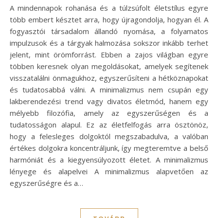
A mindennapok rohanása és a túlzsúfolt életstílus egyre
több embert késztet arra, hogy újragondolja, hogyan él. A
fogyasztói társadalom állandó nyomása, a folyamatos
impulzusok és a tárgyak halmozása sokszor inkább terhet
jelent, mint örömforrást. Ebben a zajos világban egyre
többen keresnek olyan megoldásokat, amelyek segítenek
visszatalálni önmagukhoz, egyszerűsíteni a hétköznapokat
és tudatosabbá válni. A minimalizmus nem csupán egy
lakberendezési trend vagy divatos életmód, hanem egy
mélyebb filozófia, amely az egyszerűségen és a
tudatosságon alapul. Ez az életfelfogás arra ösztönöz,
hogy a felesleges dolgoktól megszabadulva, a valóban
értékes dolgokra koncentráljunk, így megteremtve a belső
harmóniát és a kiegyensúlyozott életet. A minimalizmus
lényege és alapelvei A minimalizmus alapvetően az
egyszerűségre és a…