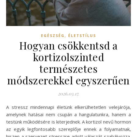
,
EGÉSZSÉG
ÉLETSTÍLUS
Hogyan csökkentsd a
kortizolszinted
természetes
módszerekkel egyszerűen
2026.03.17.
A stressz mindennapi életünk elkerülhetetlen velejárója,
amelynek hatásai nem csupán a hangulatunkra, hanem a
testünk működésére is kiterjednek. A kortizol nevű hormon
az egyik legfontosabb szereplője ennek a folyamatnak,
hiszen a szervezet stresszre adott válaszát szabályozza.