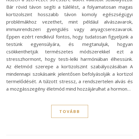
Bár rövid távon segíti a túlélést, a folyamatosan magas
kortizolszint hosszabb távon komoly egészségügyi
problémákhoz vezethet, mint például alvászavarok,
immunrendszeri gyengülés vagy anyagcserezavarok.
Éppen ezért rendkívül fontos, hogy tudatosan figyeljünk a
testünk egyensúlyára, és megtanuljuk, hogyan
csökkenthetjük természetes módszerekkel ezt a
stresszhormont, hogy testi-lelki harmóniában élhessünk.
Az életmód szerepe a kortizolszint szabályozásában A
mindennapi szokásaink jelentősen befolyásolják a kortizol
termelődését. A túlzott stressz, a rendszertelen alvás és
a mozgásszegény életmód mind hozzájárulhat a hormon…
TOVÁBB