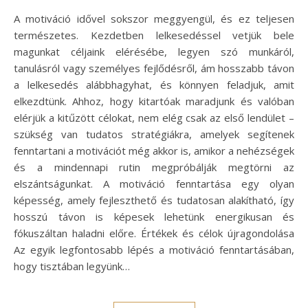
A motiváció idővel sokszor meggyengül, és ez teljesen
természetes. Kezdetben lelkesedéssel vetjük bele
magunkat céljaink elérésébe, legyen szó munkáról,
tanulásról vagy személyes fejlődésről, ám hosszabb távon
a lelkesedés alábbhagyhat, és könnyen feladjuk, amit
elkezdtünk. Ahhoz, hogy kitartóak maradjunk és valóban
elérjük a kitűzött célokat, nem elég csak az első lendület –
szükség van tudatos stratégiákra, amelyek segítenek
fenntartani a motivációt még akkor is, amikor a nehézségek
és a mindennapi rutin megpróbálják megtörni az
elszántságunkat. A motiváció fenntartása egy olyan
képesség, amely fejleszthető és tudatosan alakítható, így
hosszú távon is képesek lehetünk energikusan és
fókuszáltan haladni előre. Értékek és célok újragondolása
Az egyik legfontosabb lépés a motiváció fenntartásában,
hogy tisztában legyünk…