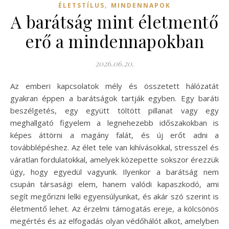
,
ÉLETSTÍLUS
MINDENNAPOK
A barátság mint életmentő
erő a mindennapokban
2026.06.20.
Az emberi kapcsolatok mély és összetett hálózatát
gyakran éppen a barátságok tartják egyben. Egy baráti
beszélgetés, egy együtt töltött pillanat vagy egy
meghallgató figyelem a legnehezebb időszakokban is
képes áttörni a magány falát, és új erőt adni a
továbblépéshez. Az élet tele van kihívásokkal, stresszel és
váratlan fordulatokkal, amelyek közepette sokszor érezzük
úgy, hogy egyedül vagyunk. Ilyenkor a barátság nem
csupán társasági elem, hanem valódi kapaszkodó, ami
segít megőrizni lelki egyensúlyunkat, és akár szó szerint is
életmentő lehet. Az érzelmi támogatás ereje, a kölcsönös
megértés és az elfogadás olyan védőhálót alkot, amelyben