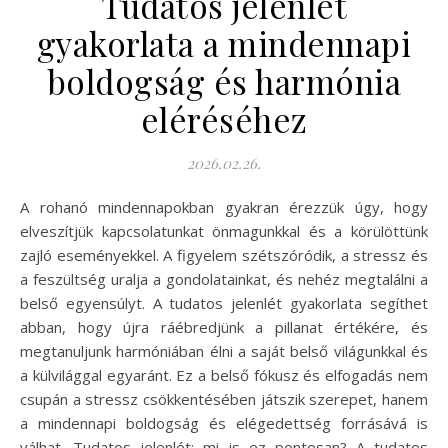
Tudatos jelenlét
gyakorlata a mindennapi
boldogság és harmónia
eléréséhez
2026.02.26.
A rohanó mindennapokban gyakran érezzük úgy, hogy
elveszítjük kapcsolatunkat önmagunkkal és a körülöttünk
zajló eseményekkel. A figyelem szétszóródik, a stressz és
a feszültség uralja a gondolatainkat, és nehéz megtalálni a
belső egyensúlyt. A tudatos jelenlét gyakorlata segíthet
abban, hogy újra ráébredjünk a pillanat értékére, és
megtanuljunk harmóniában élni a saját belső világunkkal és
a külvilággal egyaránt. Ez a belső fókusz és elfogadás nem
csupán a stressz csökkentésében játszik szerepet, hanem
a mindennapi boldogság és elégedettség forrásává is
válhat. Tudatos jelenlét: mi is ez pontosan? A tudatos