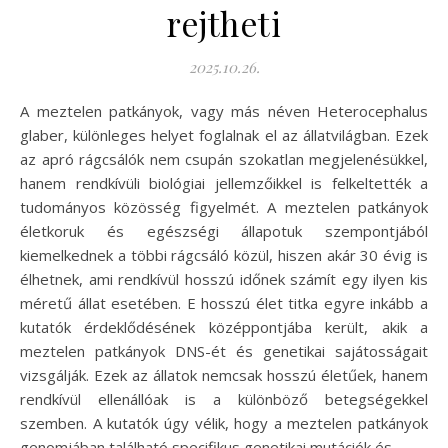
rejtheti
2025.10.26.
A meztelen patkányok, vagy más néven Heterocephalus
glaber, különleges helyet foglalnak el az állatvilágban. Ezek
az apró rágcsálók nem csupán szokatlan megjelenésükkel,
hanem rendkívüli biológiai jellemzőikkel is felkeltették a
tudományos közösség figyelmét. A meztelen patkányok
életkoruk és egészségi állapotuk szempontjából
kiemelkednek a többi rágcsáló közül, hiszen akár 30 évig is
élhetnek, ami rendkívül hosszú időnek számít egy ilyen kis
méretű állat esetében. E hosszú élet titka egyre inkább a
kutatók érdeklődésének középpontjába került, akik a
meztelen patkányok DNS-ét és genetikai sajátosságait
vizsgálják. Ezek az állatok nemcsak hosszú életűek, hanem
rendkívül ellenállóak is a különböző betegségekkel
szemben. A kutatók úgy vélik, hogy a meztelen patkányok
genomjában található specifikus genetikai mutációk és…