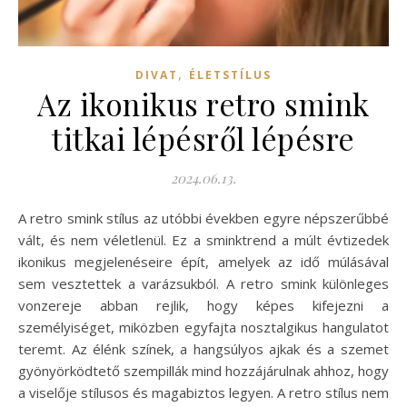
,
DIVAT
ÉLETSTÍLUS
Az ikonikus retro smink
titkai lépésről lépésre
2024.06.13.
A retro smink stílus az utóbbi években egyre népszerűbbé
vált, és nem véletlenül. Ez a sminktrend a múlt évtizedek
ikonikus megjelenéseire épít, amelyek az idő múlásával
sem vesztettek a varázsukból. A retro smink különleges
vonzereje abban rejlik, hogy képes kifejezni a
személyiséget, miközben egyfajta nosztalgikus hangulatot
teremt. Az élénk színek, a hangsúlyos ajkak és a szemet
gyönyörködtető szempillák mind hozzájárulnak ahhoz, hogy
a viselője stílusos és magabiztos legyen. A retro stílus nem