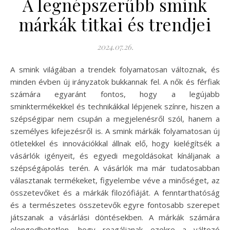
A legnépszerűbb smink
márkák titkai és trendjei
2024.07.26.
A smink világában a trendek folyamatosan változnak, és
minden évben új irányzatok bukkannak fel. A nők és férfiak
számára egyaránt fontos, hogy a legújabb
sminktermékekkel és technikákkal lépjenek színre, hiszen a
szépségipar nem csupán a megjelenésről szól, hanem a
személyes kifejezésről is. A smink márkák folyamatosan új
ötletekkel és innovációkkal állnak elő, hogy kielégítsék a
vásárlók igényeit, és egyedi megoldásokat kínáljanak a
szépségápolás terén. A vásárlók ma már tudatosabban
választanak termékeket, figyelembe véve a minőséget, az
összetevőket és a márkák filozófiáját. A fenntarthatóság
és a természetes összetevők egyre fontosabb szerepet
játszanak a vásárlási döntésekben. A márkák számára
elengedhetetlen, hogy reagáljanak ezekre a változó