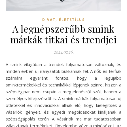
,
DIVAT
ÉLETSTÍLUS
A legnépszerűbb smink
márkák titkai és trendjei
2024.07.26.
A smink világában a trendek folyamatosan változnak, és
minden évben új irányzatok bukkannak fel. A nők és férfiak
számára egyaránt fontos, hogy a legújabb
sminktermékekkel és technikákkal lépjenek színre, hiszen a
szépségipar nem csupán a megjelenésről szól, hanem a
személyes kifejezésről is. A smink márkák folyamatosan új
ötletekkel és innovációkkal állnak elő, hogy kielégítsék a
vásárlók igényeit, és egyedi megoldásokat kínáljanak a
szépségápolás terén. A vásárlók ma már tudatosabban
választanak termékeket, figyelembe véve a minőséget, az