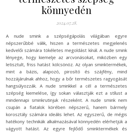
könnyedén
2024.07.28.
A nude smink a szépségápolás világában egyre
népszerűbbé válik, hiszen a természetes megjelenés
kedvelői számára tökéletes megoldást kínál. A nude smink
lényege, hogy kiemelje az arcvonásokat, miközben egy
letisztult, friss hatást kölcsönöz. Az olyan sminktermékek,
mint a bázis, alapozó, pirosító és szájfény, mind
hozzájárulnak ahhoz, hogy a bőr természetes ragyogását
hangsúlyozzák. A nude sminkkel a cél a természetes
szépség kiemelése, így sokan választják ezt a stílust a
mindennapi sminkrutinjuk részeként. A nude smink nem
csupán a fiatalok körében népszerű, hanem bármely
korosztály számára ideális lehet. Az egyszerű, de mégis
hatékony technikák alkalmazásával könnyedén elérhetjük a
vágyott hatást. Az egyre fejlődő sminktermékek és