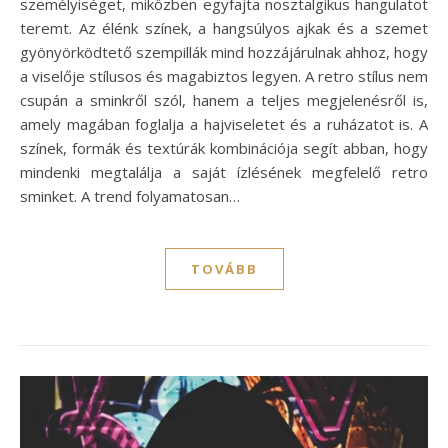
személyiséget, miközben egyfajta nosztalgikus hangulatot
teremt. Az élénk színek, a hangsúlyos ajkak és a szemet
gyönyörködtető szempillák mind hozzájárulnak ahhoz, hogy
a viselője stílusos és magabiztos legyen. A retro stílus nem
csupán a sminkről szól, hanem a teljes megjelenésről is,
amely magában foglalja a hajviseletet és a ruházatot is. A
színek, formák és textúrák kombinációja segít abban, hogy
mindenki megtalálja a saját ízlésének megfelelő retro
sminket. A trend folyamatosan…
TOVÁBB