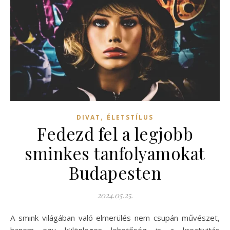
,
DIVAT
ÉLETSTÍLUS
Fedezd fel a legjobb
sminkes tanfolyamokat
Budapesten
2024.05.25.
A smink világában való elmerülés nem csupán művészet,
hanem egy különleges lehetőség is a kreativitás