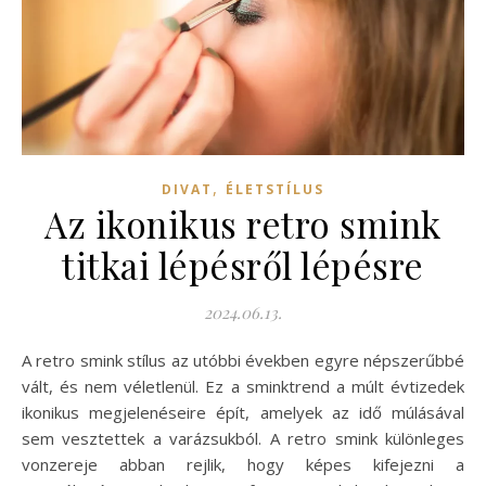
,
DIVAT
ÉLETSTÍLUS
Az ikonikus retro smink
titkai lépésről lépésre
2024.06.13.
A retro smink stílus az utóbbi években egyre népszerűbbé
vált, és nem véletlenül. Ez a sminktrend a múlt évtizedek
ikonikus megjelenéseire épít, amelyek az idő múlásával
sem vesztettek a varázsukból. A retro smink különleges
vonzereje abban rejlik, hogy képes kifejezni a