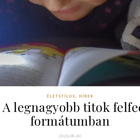
,
ÉLETSTÍLUS
HÍREK
 A legnagyobb titok fel
formátumban
2025.06.20.