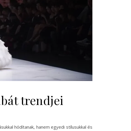
abát trendjei
ásukkal hódítanak, hanem egyedi stílusukkal és