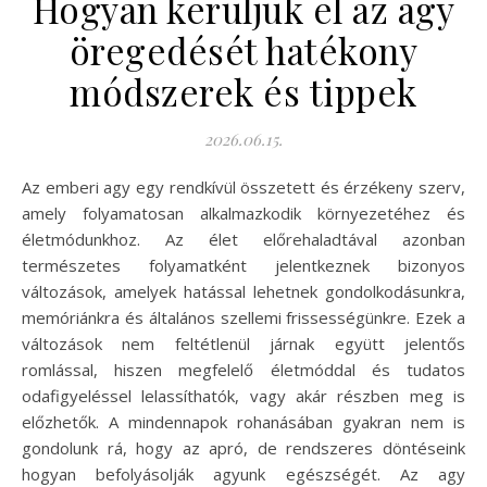
Hogyan kerüljük el az agy
öregedését hatékony
módszerek és tippek
2026.06.15.
Az emberi agy egy rendkívül összetett és érzékeny szerv,
amely folyamatosan alkalmazkodik környezetéhez és
életmódunkhoz. Az élet előrehaladtával azonban
természetes folyamatként jelentkeznek bizonyos
változások, amelyek hatással lehetnek gondolkodásunkra,
memóriánkra és általános szellemi frissességünkre. Ezek a
változások nem feltétlenül járnak együtt jelentős
romlással, hiszen megfelelő életmóddal és tudatos
odafigyeléssel lelassíthatók, vagy akár részben meg is
előzhetők. A mindennapok rohanásában gyakran nem is
gondolunk rá, hogy az apró, de rendszeres döntéseink
hogyan befolyásolják agyunk egészségét. Az agy