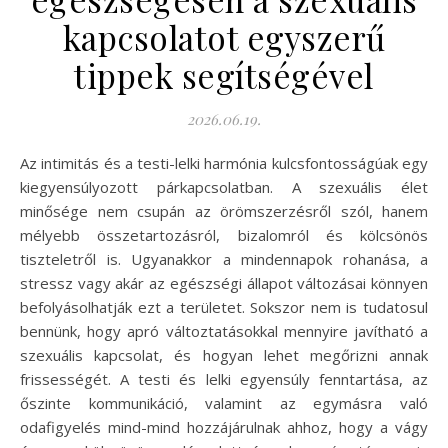
kapcsolatot egyszerű
tippek segítségével
2026.06.19.
Az intimitás és a testi-lelki harmónia kulcsfontosságúak egy
kiegyensúlyozott párkapcsolatban. A szexuális élet
minősége nem csupán az örömszerzésről szól, hanem
mélyebb összetartozásról, bizalomról és kölcsönös
tiszteletről is. Ugyanakkor a mindennapok rohanása, a
stressz vagy akár az egészségi állapot változásai könnyen
befolyásolhatják ezt a területet. Sokszor nem is tudatosul
bennünk, hogy apró változtatásokkal mennyire javítható a
szexuális kapcsolat, és hogyan lehet megőrizni annak
frissességét. A testi és lelki egyensúly fenntartása, az
őszinte kommunikáció, valamint az egymásra való
odafigyelés mind-mind hozzájárulnak ahhoz, hogy a vágy