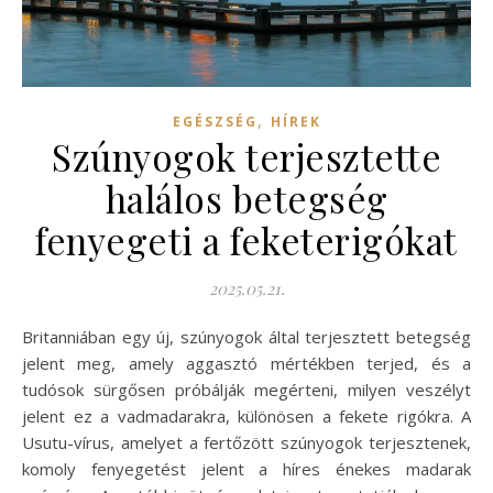
,
EGÉSZSÉG
HÍREK
Szúnyogok terjesztette
halálos betegség
fenyegeti a feketerigókat
2025.05.21.
Britanniában egy új, szúnyogok által terjesztett betegség
jelent meg, amely aggasztó mértékben terjed, és a
tudósok sürgősen próbálják megérteni, milyen veszélyt
jelent ez a vadmadarakra, különösen a fekete rigókra. A
Usutu-vírus, amelyet a fertőzött szúnyogok terjesztenek,
komoly fenyegetést jelent a híres énekes madarak