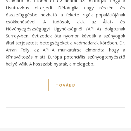
számára. Az utóbbi öt év adatai azt mutatják, hogy a
Usutu-vírus elterjedt Dél-Anglia nagy részén, és
összefüggésbe hozható a fekete rigók populációjának
csökkenésével. A tudósok, akik az Állat- és
Növényegészségügyi Ügynökségnél (APHA) dolgoznak
Surrey-ben, évtizedek óta nyomon követik a szúnyogok
által terjesztett betegségeket a vadmadarak körében. Dr.
Arran Folly, az APHA munkatársa elmondta, hogy a
klímaváltozás miatt Európa potenciális szúnyogtenyésztő
hellyé válik. A hosszabb nyarak, a melegebb…
TOVÁBB