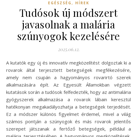
,
EGÉSZSÉG
HÍREK
Tudósok új módszert
javasolnak a malária
szúnyogok kezelésére
2025.06.12.
A kutatók egy új és innovatív megközelítést dolgoztak ki a
rovarok által terjesztett betegségek megfékezésére,
amely nem csupán a hagyományos rovarirtó szerek
alkalmazására épít. Az Egyesült Államokban végzett
kutatások során a tudósok felfedezték, hogy az antimalária
gyógyszerek alkalmazása a rovarok lábain keresztül
hatékonyan megakadályozhatja a betegségek terjedését.
Ez a módszer különös figyelmet érdemel, mivel a világ
számos pontján a szúnyogok és más rovarok jelentős
szerepet játszanak a fertőző betegségek, például a
malária terjesztésében. A hagyományos megközelítések,