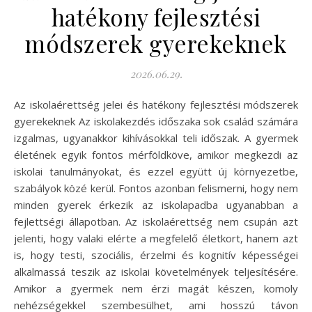
hatékony fejlesztési
módszerek gyerekeknek
2026.06.29.
Az iskolaérettség jelei és hatékony fejlesztési módszerek
gyerekeknek Az iskolakezdés időszaka sok család számára
izgalmas, ugyanakkor kihívásokkal teli időszak. A gyermek
életének egyik fontos mérföldköve, amikor megkezdi az
iskolai tanulmányokat, és ezzel együtt új környezetbe,
szabályok közé kerül. Fontos azonban felismerni, hogy nem
minden gyerek érkezik az iskolapadba ugyanabban a
fejlettségi állapotban. Az iskolaérettség nem csupán azt
jelenti, hogy valaki elérte a megfelelő életkort, hanem azt
is, hogy testi, szociális, érzelmi és kognitív képességei
alkalmassá teszik az iskolai követelmények teljesítésére.
Amikor a gyermek nem érzi magát készen, komoly
nehézségekkel szembesülhet, ami hosszú távon