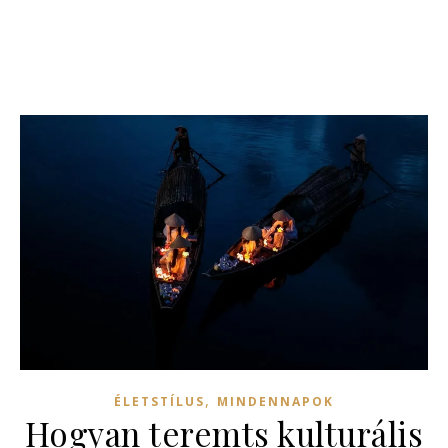
,
ÉLETSTÍLUS
MINDENNAPOK
Hogyan teremts kulturális