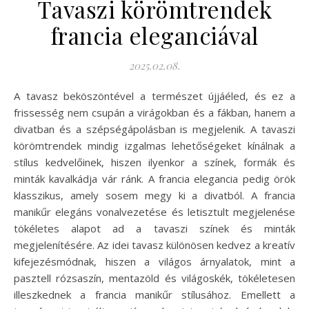
Tavaszi körömtrendek
francia eleganciával
2025.02.08.
A tavasz beköszöntével a természet újjáéled, és ez a
frissesség nem csupán a virágokban és a fákban, hanem a
divatban és a szépségápolásban is megjelenik. A tavaszi
körömtrendek mindig izgalmas lehetőségeket kínálnak a
stílus kedvelőinek, hiszen ilyenkor a színek, formák és
minták kavalkádja vár ránk. A francia elegancia pedig örök
klasszikus, amely sosem megy ki a divatból. A francia
manikűr elegáns vonalvezetése és letisztult megjelenése
tökéletes alapot ad a tavaszi színek és minták
megjelenítésére. Az idei tavasz különösen kedvez a kreatív
kifejezésmódnak, hiszen a világos árnyalatok, mint a
pasztell rózsaszín, mentazöld és világoskék, tökéletesen
illeszkednek a francia manikűr stílusához. Emellett a