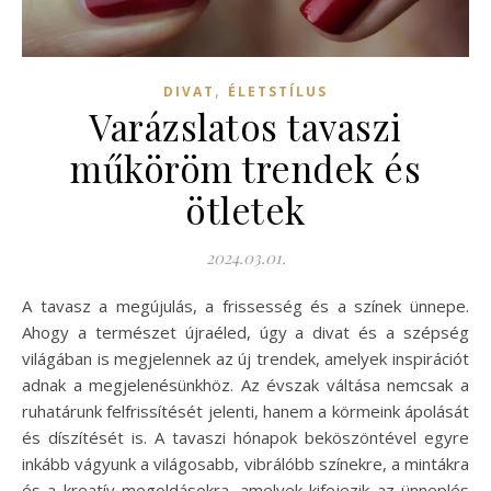
,
DIVAT
ÉLETSTÍLUS
Varázslatos tavaszi
műköröm trendek és
ötletek
2024.03.01.
A tavasz a megújulás, a frissesség és a színek ünnepe.
Ahogy a természet újraéled, úgy a divat és a szépség
világában is megjelennek az új trendek, amelyek inspirációt
adnak a megjelenésünkhöz. Az évszak váltása nemcsak a
ruhatárunk felfrissítését jelenti, hanem a körmeink ápolását
és díszítését is. A tavaszi hónapok beköszöntével egyre
inkább vágyunk a világosabb, vibrálóbb színekre, a mintákra
és a kreatív megoldásokra, amelyek kifejezik az ünneplés