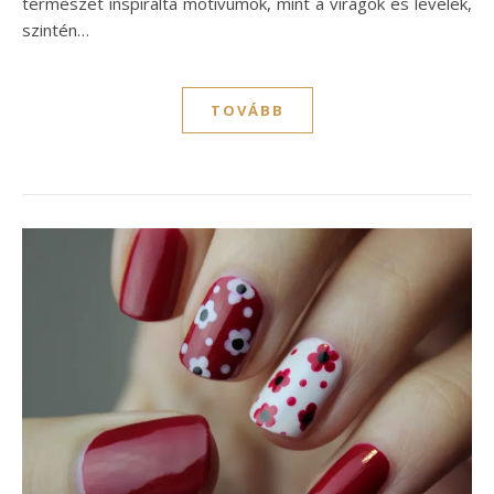
természet inspirálta motívumok, mint a virágok és levelek,
szintén…
TOVÁBB